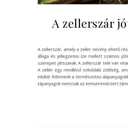
A zellerszár j
A zellerszár, amely a zeller növény ehető r
állaga és jellegzetes íze mellett számos j
szerepet játszanak. A zellerszár tele van vi
A zeller egy rendkívül sokoldalú zöldség, a
inkább felismerik a természetes alapanyagokb
tápanyagok nemcsak az immunrendszert támog