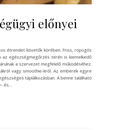
ségügyi előnyei
tos étrendet követők körében. Friss, ropogós
nem az egészségmegőrzés terén is kiemelkedő
zájárulnak a szervezet megfelelő működéséhez.
átákról vagy smoothie-król. Az emberek egyre
 egészséges táplálkozásban. A benne található
v- és…