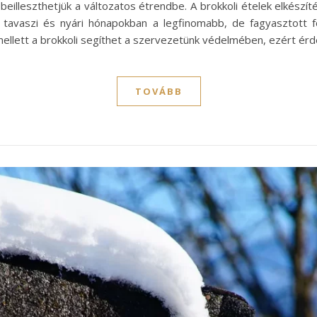
eilleszthetjük a változatos étrendbe. A brokkoli ételek elkészít
 a tavaszi és nyári hónapokban a legfinomabb, de fagyasztott 
k mellett a brokkoli segíthet a szervezetünk védelmében, ezért é
TOVÁBB