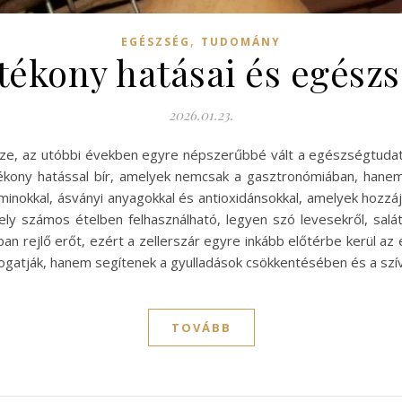
,
EGÉSZSÉG
TUDOMÁNY
ótékony hatásai és egész
2026.01.23.
észe, az utóbbi években egyre népszerűbbé vált a egészségtuda
ótékony hatással bír, amelyek nemcsak a gasztronómiában, ha
taminokkal, ásványi anyagokkal és antioxidánsokkal, amelyek hoz
mely számos ételben felhasználható, legyen szó levesekről, sal
an rejlő erőt, ezért a zellerszár egyre inkább előtérbe kerül az
atják, hanem segítenek a gyulladások csökkentésében és a szí
TOVÁBB