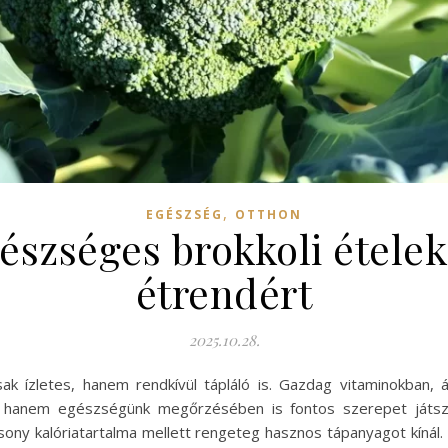
,
EGÉSZSÉG
OTTHON
gészséges brokkoli ételek
étrendért
2025.10.28.
ak ízletes, hanem rendkívül tápláló is. Gazdag vitaminokban,
, hanem egészségünk megőrzésében is fontos szerepet játszi
ony kalóriatartalma mellett rengeteg hasznos tápanyagot kínál. 