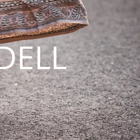
DELL
N