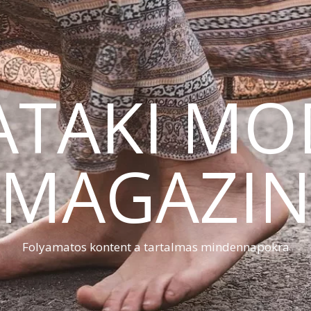
ATAKI MO
MAGAZI
Folyamatos kontent a tartalmas mindennapokra