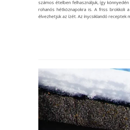
számos ételben felhasználjuk, így könnyedén b
rohanós hétköznapokra is. A friss brokkoli
élvezhetjük az ízét. Az ínycsiklandó recepte