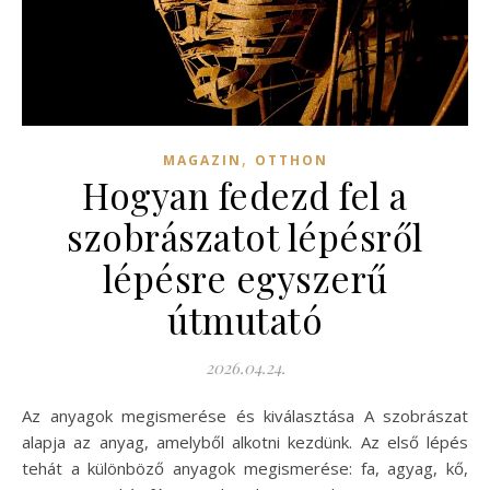
,
MAGAZIN
OTTHON
Hogyan fedezd fel a
szobrászatot lépésről
lépésre egyszerű
útmutató
2026.04.24.
Az anyagok megismerése és kiválasztása A szobrászat
alapja az anyag, amelyből alkotni kezdünk. Az első lépés
tehát a különböző anyagok megismerése: fa, agyag, kő,