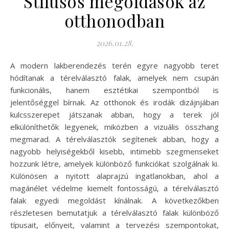
Stílusos megoldások az
otthonodban
2026.01.28.
A modern lakberendezés terén egyre nagyobb teret
hódítanak a térelválasztó falak, amelyek nem csupán
funkcionális, hanem esztétikai szempontból is
jelentőséggel bírnak. Az otthonok és irodák dizájnjában
kulcsszerepet játszanak abban, hogy a terek jól
elkülöníthetők legyenek, miközben a vizuális összhang
megmarad. A térelválasztók segítenek abban, hogy a
nagyobb helyiségekből kisebb, intimebb szegmenseket
hozzunk létre, amelyek különböző funkciókat szolgálnak ki.
Különösen a nyitott alaprajzú ingatlanokban, ahol a
magánélet védelme kiemelt fontosságú, a térelválasztó
falak egyedi megoldást kínálnak. A következőkben
részletesen bemutatjuk a térelválasztó falak különböző
típusait, előnyeit, valamint a tervezési szempontokat,