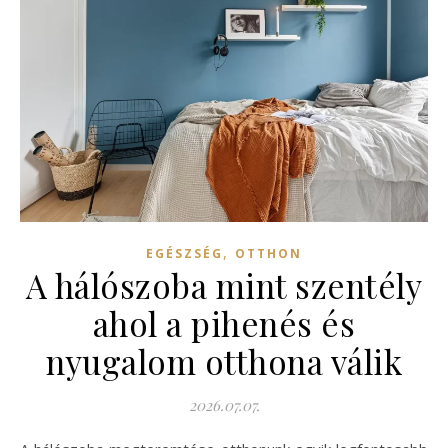
,
EGÉSZSÉG
OTTHON
A hálószoba mint szentély
ahol a pihenés és
nyugalom otthona válik
2026.07.07.