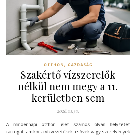
,
OTTHON
GAZDASÁG
Szakértő vízszerelők
nélkül nem megy a 11.
kerületben sem
2026.01.30.
A mindennapi otthoni élet számos olyan helyzetet
tartogat, amikor a vízvezetékek, csövek vagy szerelvények