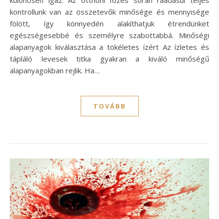
különösen igaz. Az otthoni főzés során ráadásul teljes
kontrollunk van az összetevők minősége és mennyisége
fölött, így könnyedén alakíthatjuk étrendünket
egészségesebbé és személyre szabottabbá. Minőségi
alapanyagok kiválasztása a tökéletes ízért Az ízletes és
tápláló levesek titka gyakran a kiváló minőségű
alapanyagokban rejlik. Ha…
TOVÁBB