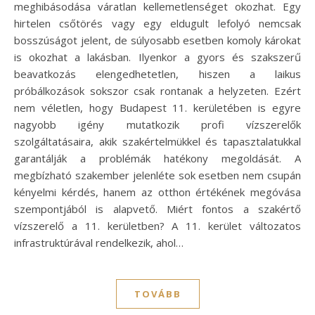
meghibásodása váratlan kellemetlenséget okozhat. Egy
hirtelen csőtörés vagy egy eldugult lefolyó nemcsak
bosszúságot jelent, de súlyosabb esetben komoly károkat
is okozhat a lakásban. Ilyenkor a gyors és szakszerű
beavatkozás elengedhetetlen, hiszen a laikus
próbálkozások sokszor csak rontanak a helyzeten. Ezért
nem véletlen, hogy Budapest 11. kerületében is egyre
nagyobb igény mutatkozik profi vízszerelők
szolgáltatásaira, akik szakértelmükkel és tapasztalatukkal
garantálják a problémák hatékony megoldását. A
megbízható szakember jelenléte sok esetben nem csupán
kényelmi kérdés, hanem az otthon értékének megóvása
szempontjából is alapvető. Miért fontos a szakértő
vízszerelő a 11. kerületben? A 11. kerület változatos
infrastruktúrával rendelkezik, ahol…
TOVÁBB