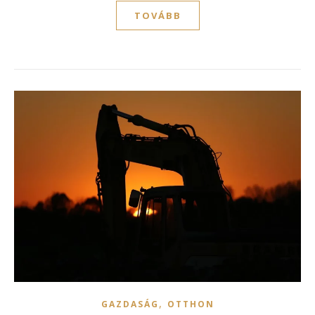
TOVÁBB
,
GAZDASÁG
OTTHON