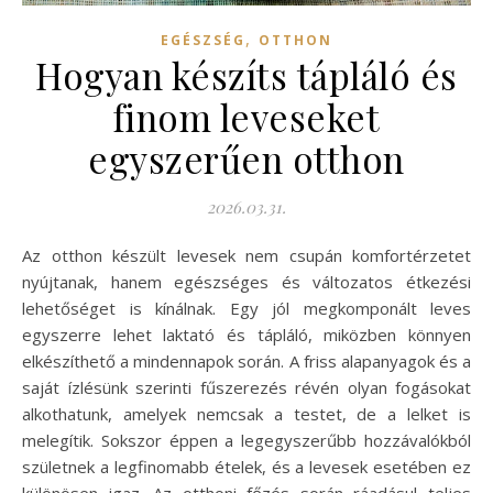
,
EGÉSZSÉG
OTTHON
Hogyan készíts tápláló és
finom leveseket
egyszerűen otthon
2026.03.31.
Az otthon készült levesek nem csupán komfortérzetet
nyújtanak, hanem egészséges és változatos étkezési
lehetőséget is kínálnak. Egy jól megkomponált leves
egyszerre lehet laktató és tápláló, miközben könnyen
elkészíthető a mindennapok során. A friss alapanyagok és a
saját ízlésünk szerinti fűszerezés révén olyan fogásokat
alkothatunk, amelyek nemcsak a testet, de a lelket is
melegítik. Sokszor éppen a legegyszerűbb hozzávalókból
születnek a legfinomabb ételek, és a levesek esetében ez