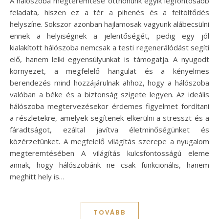
A hálószoba megteremtése otthonunk egyik legfontosabb
feladata, hiszen ez a tér a pihenés és a feltöltődés
helyszíne. Sokszor azonban hajlamosak vagyunk alábecsülni
ennek a helyiségnek a jelentőségét, pedig egy jól
kialakított hálószoba nemcsak a testi regenerálódást segíti
elő, hanem lelki egyensúlyunkat is támogatja. A nyugodt
környezet, a megfelelő hangulat és a kényelmes
berendezés mind hozzájárulnak ahhoz, hogy a hálószoba
valóban a béke és a biztonság szigete legyen. Az ideális
hálószoba megtervezésekor érdemes figyelmet fordítani
a részletekre, amelyek segítenek elkerülni a stresszt és a
fáradtságot, ezáltal javítva életminőségünket és
közérzetünket. A megfelelő világítás szerepe a nyugalom
megteremtésében A világítás kulcsfontosságú eleme
annak, hogy hálószobánk ne csak funkcionális, hanem
meghitt hely is…
TOVÁBB