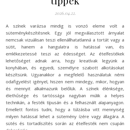
tippek
2026.04.22.
A színek varázsa mindig is vonzó eleme volt a
süteménykészítésnek. Egy jól megválasztott árnyalat
nemcsak vizuálisan teszi ellenállhatatlanná a tortát vagy a
sütit, hanem a hangulatra is hatással van, és
emlékezetessé teszi az édességet. Az ételfestékek
lehetőséget adnak arra, hogy kreatívak legyünk a
konyhában, és egyedi, személyre szabott alkotásokat
készítsünk. Ugyanakkor a megfelelő használatuk némi
odafigyelést igényel, hiszen nem mindegy, mikor, hogyan
és mennyit alkalmazunk belőlük. A színek élénksége,
élethűsége és tartóssága nagyban múlik a helyes
technikán, a festék típusán és a felhasznált alapanyagon.
Emellett fontos tudni, hogy a túlzásba vitt mennyiség
milyen hatással lehet a sütemény ízére vagy állagára. A
sütés és tortadíszítés során az ételfesték nem csupán