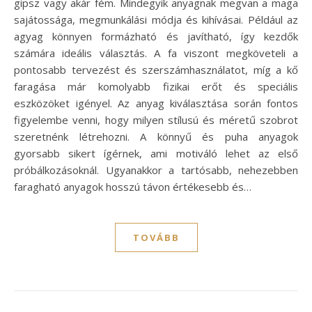
gipsz vagy akár fém. Mindegyik anyagnak megvan a maga
sajátossága, megmunkálási módja és kihívásai. Például az
agyag könnyen formázható és javítható, így kezdők
számára ideális választás. A fa viszont megköveteli a
pontosabb tervezést és szerszámhasználatot, míg a kő
faragása már komolyabb fizikai erőt és speciális
eszközöket igényel. Az anyag kiválasztása során fontos
figyelembe venni, hogy milyen stílusú és méretű szobrot
szeretnénk létrehozni. A könnyű és puha anyagok
gyorsabb sikert ígérnek, ami motiváló lehet az első
próbálkozásoknál. Ugyanakkor a tartósabb, nehezebben
faragható anyagok hosszú távon értékesebb és…
TOVÁBB