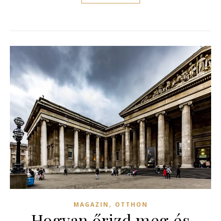
,
MAGAZIN
OTTHON
Hogyan őrizd meg és