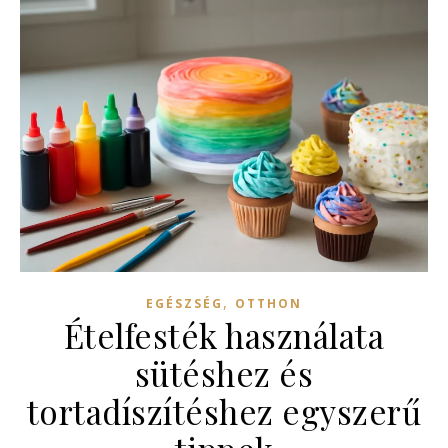
,
EGÉSZSÉG
OTTHON
Ételfesték használata
sütéshez és
tortadíszítéshez egyszerű