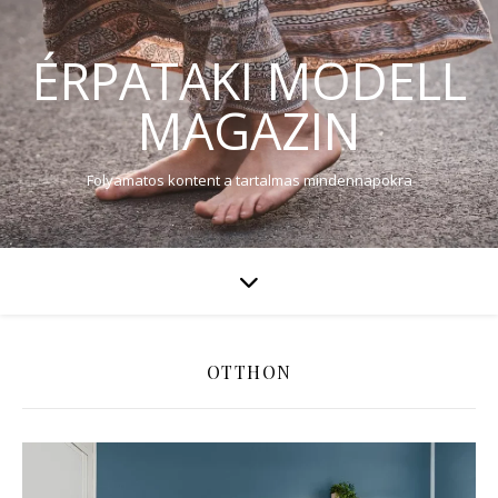
ÉRPATAKI MODELL
MAGAZIN
Folyamatos kontent a tartalmas mindennapokra
OTTHON