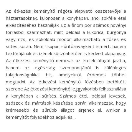
Az étkezési keményítő régóta alapvető összetevője a
háztartásoknak, különösen a konyhában, ahol sokféle étel
elkészítéséhez használják. Ez a finom por számos növényi
forrásból származhat, mint például a kukorica, burgonya
vagy rizs, és sokoldalú módon alkalmazható a főzés és
sütés során. Nem csupán sűrítőanyagként ismert, hanem
textúrájának és ízének köszönhetően is kedvelt alapanyag.
Az étkezési keményítő nemcsak az ételek állagát javítja,
hanem az egészség szempontjából is különleges
tulajdonságokkal bír, amelyekről érdemes többet
megtudni. Az étkezési keményítő főzésben betöltött
szerepe Az étkezési keményítő leggyakoribb felhasználása
a konyhában a sűrítés. Számos étel, például levesek,
szószok és mártások készítése során alkalmazzák, hogy
krémesebb és sűrűbb állagot érjenek el. Amikor a
keményítőt folyadékhoz adjuk és…