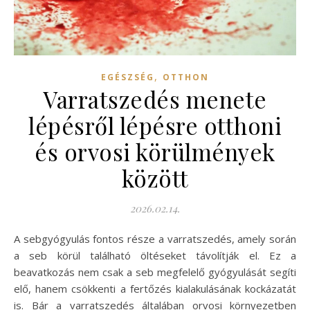
,
EGÉSZSÉG
OTTHON
Varratszedés menete
lépésről lépésre otthoni
és orvosi körülmények
között
2026.02.14.
A sebgyógyulás fontos része a varratszedés, amely során
a seb körül található öltéseket távolítják el. Ez a
beavatkozás nem csak a seb megfelelő gyógyulását segíti
elő, hanem csökkenti a fertőzés kialakulásának kockázatát
is. Bár a varratszedés általában orvosi környezetben