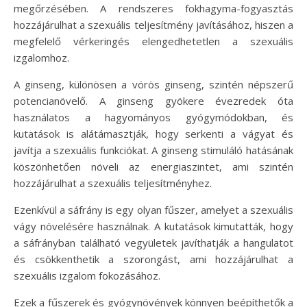
megőrzésében. A rendszeres fokhagyma-fogyasztás
hozzájárulhat a szexuális teljesítmény javításához, hiszen a
megfelelő vérkeringés elengedhetetlen a szexuális
izgalomhoz.
A ginseng, különösen a vörös ginseng, szintén népszerű
potencianövelő. A ginseng gyökere évezredek óta
használatos a hagyományos gyógymódokban, és
kutatások is alátámasztják, hogy serkenti a vágyat és
javítja a szexuális funkciókat. A ginseng stimuláló hatásának
köszönhetően növeli az energiaszintet, ami szintén
hozzájárulhat a szexuális teljesítményhez.
Ezenkívül a sáfrány is egy olyan fűszer, amelyet a szexuális
vágy növelésére használnak. A kutatások kimutatták, hogy
a sáfrányban található vegyületek javíthatják a hangulatot
és csökkenthetik a szorongást, ami hozzájárulhat a
szexuális izgalom fokozásához.
Ezek a fűszerek és gyógynövények könnyen beépíthetők a