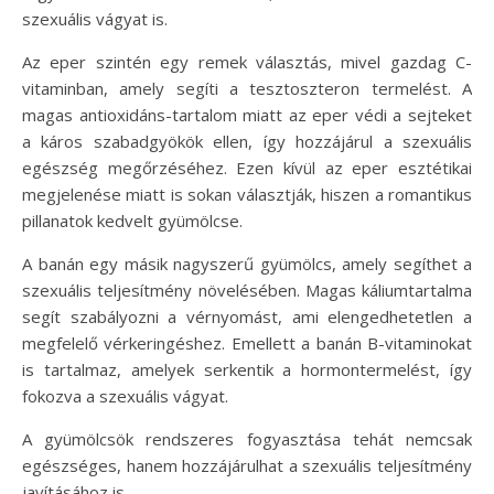
szexuális vágyat is.
Az eper szintén egy remek választás, mivel gazdag C-
vitaminban, amely segíti a tesztoszteron termelést. A
magas antioxidáns-tartalom miatt az eper védi a sejteket
a káros szabadgyökök ellen, így hozzájárul a szexuális
egészség megőrzéséhez. Ezen kívül az eper esztétikai
megjelenése miatt is sokan választják, hiszen a romantikus
pillanatok kedvelt gyümölcse.
A banán egy másik nagyszerű gyümölcs, amely segíthet a
szexuális teljesítmény növelésében. Magas káliumtartalma
segít szabályozni a vérnyomást, ami elengedhetetlen a
megfelelő vérkeringéshez. Emellett a banán B-vitaminokat
is tartalmaz, amelyek serkentik a hormontermelést, így
fokozva a szexuális vágyat.
A gyümölcsök rendszeres fogyasztása tehát nemcsak
egészséges, hanem hozzájárulhat a szexuális teljesítmény
javításához is.