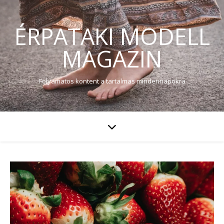
ÉRPATAKI MODELL
MAGAZIN
Folyamatos kontent a tartalmas mindennapokra