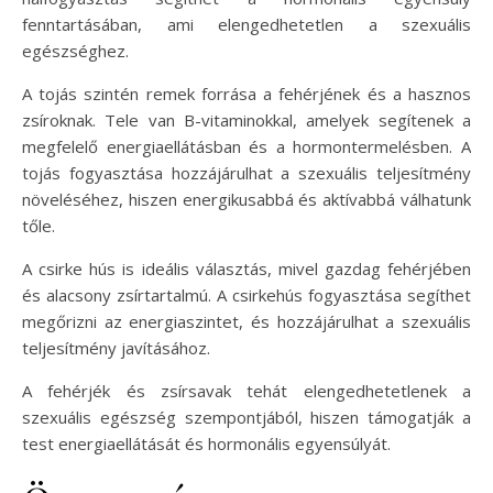
fenntartásában, ami elengedhetetlen a szexuális
egészséghez.
A tojás szintén remek forrása a fehérjének és a hasznos
zsíroknak. Tele van B-vitaminokkal, amelyek segítenek a
megfelelő energiaellátásban és a hormontermelésben. A
tojás fogyasztása hozzájárulhat a szexuális teljesítmény
növeléséhez, hiszen energikusabbá és aktívabbá válhatunk
tőle.
A csirke hús is ideális választás, mivel gazdag fehérjében
és alacsony zsírtartalmú. A csirkehús fogyasztása segíthet
megőrizni az energiaszintet, és hozzájárulhat a szexuális
teljesítmény javításához.
A fehérjék és zsírsavak tehát elengedhetetlenek a
szexuális egészség szempontjából, hiszen támogatják a
test energiaellátását és hormonális egyensúlyát.