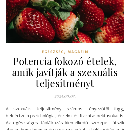
,
EGÉSZSÉG
MAGAZIN
Potencia fokozó ételek,
amik javítják a szexuális
teljesítményt
2025.09.03.
A szexuális teljesítmény számos tényezőtől függ,
beleértve a pszichológiai, érzelmi és fizikai aspektusokat is.
Az egészséges táplálkozás kiemelkedő szerepet játszik
abban, hogy hogyan érezzük magunkat a hálószobában. A