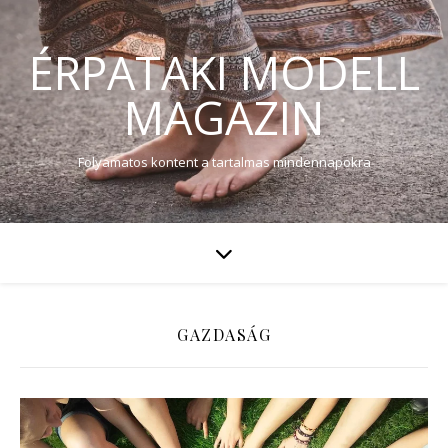
ÉRPATAKI MODELL
MAGAZIN
Folyamatos kontent a tartalmas mindennapokra
GAZDASÁG