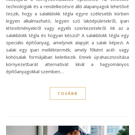
technológiák és a rendelkezésre álló alapanyagok lehetővé
teszik, hogy a salakblokk tégla egyre szélesebb körben
legyen alkalmazható, legyen szó lakóépületekről, ipari
létesítményekről vagy egyéb szerkezetekről. Mi az a
salakblokk tégla és hogyan készül? A salakblokk tégla egy
speciális építőanyag, amelynek alapját a salak képezi. A
salak egy ipari melléktermék, amely főként acél- vagy
kohósalak formájában keletkezik. Ennek újrahasznosítása
környezetbarát alternatívát kínál a hagyományos
építőanyagokkal szemben.…
TOVÁBB