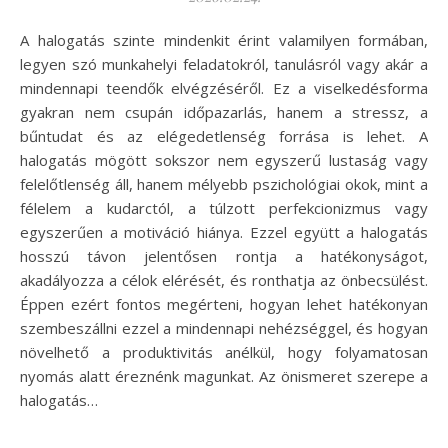
A halogatás szinte mindenkit érint valamilyen formában,
legyen szó munkahelyi feladatokról, tanulásról vagy akár a
mindennapi teendők elvégzéséről. Ez a viselkedésforma
gyakran nem csupán időpazarlás, hanem a stressz, a
bűntudat és az elégedetlenség forrása is lehet. A
halogatás mögött sokszor nem egyszerű lustaság vagy
felelőtlenség áll, hanem mélyebb pszichológiai okok, mint a
félelem a kudarctól, a túlzott perfekcionizmus vagy
egyszerűen a motiváció hiánya. Ezzel együtt a halogatás
hosszú távon jelentősen rontja a hatékonyságot,
akadályozza a célok elérését, és ronthatja az önbecsülést.
Éppen ezért fontos megérteni, hogyan lehet hatékonyan
szembeszállni ezzel a mindennapi nehézséggel, és hogyan
növelhető a produktivitás anélkül, hogy folyamatosan
nyomás alatt éreznénk magunkat. Az önismeret szerepe a
halogatás…