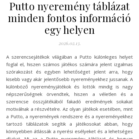
Putto nyeremény táblázat
minden fontos információ
egy helyen
2026.02.13.
A szerencsejátékok világában a Putto különleges helyet
foglal el, hiszen számos játékos számára jelent izgalmas
szórakozást és egyben lehetőséget jelent arra, hogy
kisebb vagy akár jelentősebb nyereményekhez jussanak. A
különböző nyereményjátékok és lottók mindig is nagy
népszerűségnek örvendtek, hiszen a véletlen és a
szerencse összjátékából fakadó eredmények sokakat
motiválnak a részvételre. Az olyan játékok esetében, mint
a Putto, a nyeremények rendszere és a nyereményekhez
tartozó táblázatok segítik a játékosokat abban, hogy
könnyebben átlássák a nyerési esélyeket és a lehetséges
díjakat. Mi az a Putto nyeremény táblázat és hogyan