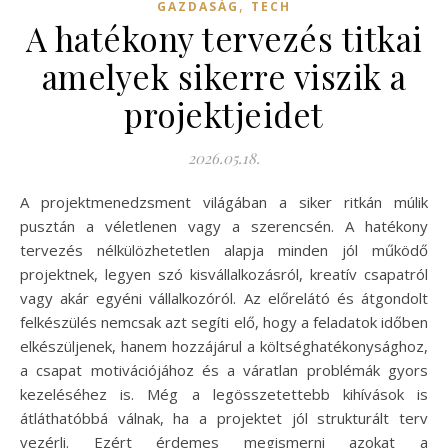
,
GAZDASÁG
TECH
A hatékony tervezés titkai
amelyek sikerre viszik a
projektjeidet
2026.05.18.
A projektmenedzsment világában a siker ritkán múlik
pusztán a véletlenen vagy a szerencsén. A hatékony
tervezés nélkülözhetetlen alapja minden jól működő
projektnek, legyen szó kisvállalkozásról, kreatív csapatról
vagy akár egyéni vállalkozóról. Az előrelátó és átgondolt
felkészülés nemcsak azt segíti elő, hogy a feladatok időben
elkészüljenek, hanem hozzájárul a költséghatékonysághoz,
a csapat motivációjához és a váratlan problémák gyors
kezeléséhez is. Még a legösszetettebb kihívások is
átláthatóbbá válnak, ha a projektet jól strukturált terv
vezérli. Ezért érdemes megismerni azokat a