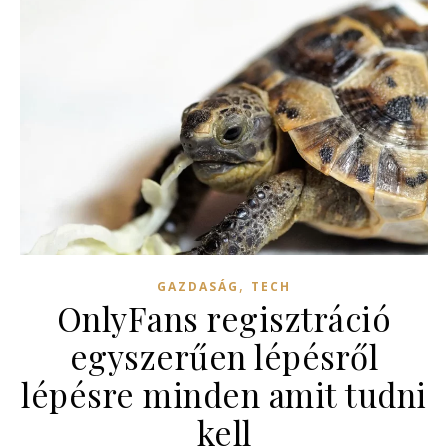
,
GAZDASÁG
TECH
OnlyFans regisztráció
egyszerűen lépésről
lépésre minden amit tudni
kell