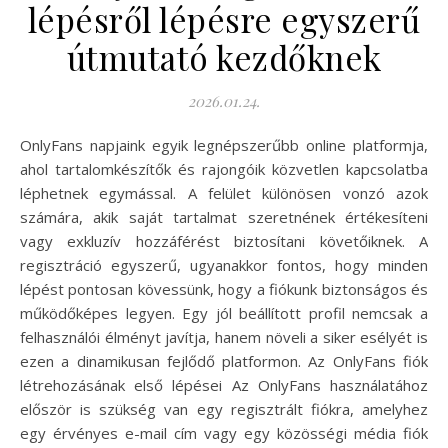
lépésről lépésre egyszerű
útmutató kezdőknek
2026.01.24.
OnlyFans napjaink egyik legnépszerűbb online platformja,
ahol tartalomkészítők és rajongóik közvetlen kapcsolatba
léphetnek egymással. A felület különösen vonzó azok
számára, akik saját tartalmat szeretnének értékesíteni
vagy exkluzív hozzáférést biztosítani követőiknek. A
regisztráció egyszerű, ugyanakkor fontos, hogy minden
lépést pontosan kövessünk, hogy a fiókunk biztonságos és
működőképes legyen. Egy jól beállított profil nemcsak a
felhasználói élményt javítja, hanem növeli a siker esélyét is
ezen a dinamikusan fejlődő platformon. Az OnlyFans fiók
létrehozásának első lépései Az OnlyFans használatához
először is szükség van egy regisztrált fiókra, amelyhez
egy érvényes e-mail cím vagy egy közösségi média fiók