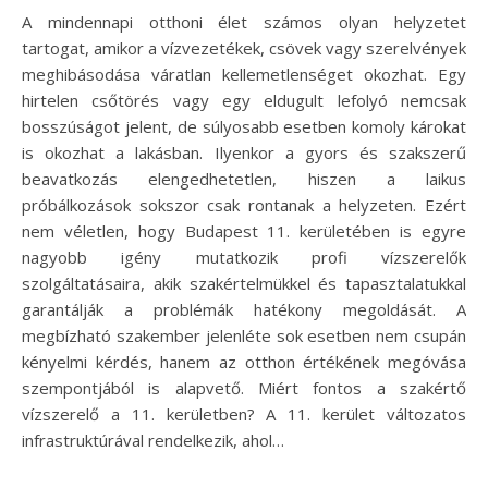
A mindennapi otthoni élet számos olyan helyzetet
tartogat, amikor a vízvezetékek, csövek vagy szerelvények
meghibásodása váratlan kellemetlenséget okozhat. Egy
hirtelen csőtörés vagy egy eldugult lefolyó nemcsak
bosszúságot jelent, de súlyosabb esetben komoly károkat
is okozhat a lakásban. Ilyenkor a gyors és szakszerű
beavatkozás elengedhetetlen, hiszen a laikus
próbálkozások sokszor csak rontanak a helyzeten. Ezért
nem véletlen, hogy Budapest 11. kerületében is egyre
nagyobb igény mutatkozik profi vízszerelők
szolgáltatásaira, akik szakértelmükkel és tapasztalatukkal
garantálják a problémák hatékony megoldását. A
megbízható szakember jelenléte sok esetben nem csupán
kényelmi kérdés, hanem az otthon értékének megóvása
szempontjából is alapvető. Miért fontos a szakértő
vízszerelő a 11. kerületben? A 11. kerület változatos
infrastruktúrával rendelkezik, ahol…