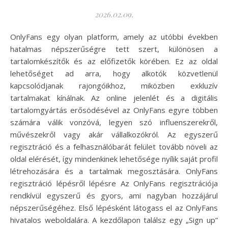
2026.02.09.
OnlyFans egy olyan platform, amely az utóbbi években
hatalmas népszerűségre tett szert, különösen a
tartalomkészítők és az előfizetők körében. Ez az oldal
lehetőséget ad arra, hogy alkotók közvetlenül
kapcsolódjanak rajongóikhoz, miközben exkluzív
tartalmakat kínálnak. Az online jelenlét és a digitális
tartalomgyártás erősödésével az OnlyFans egyre többen
számára válik vonzóvá, legyen szó influenszerekről,
művészekről vagy akár vállalkozókról. Az egyszerű
regisztráció és a felhasználóbarát felület tovább növeli az
oldal elérését, így mindenkinek lehetősége nyílik saját profil
létrehozására és a tartalmak megosztására. OnlyFans
regisztráció lépésről lépésre Az OnlyFans regisztrációja
rendkívül egyszerű és gyors, ami nagyban hozzájárul
népszerűségéhez. Első lépésként látogass el az OnlyFans
hivatalos weboldalára. A kezdőlapon találsz egy „Sign up”