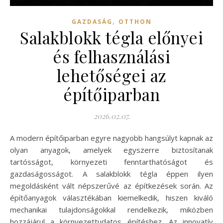
,
GAZDASÁG
OTTHON
Salakblokk tégla előnyei
és felhasználási
lehetőségei az
építőiparban
2026.02.07.
A modern építőiparban egyre nagyobb hangsúlyt kapnak az
olyan anyagok, amelyek egyszerre biztosítanak
tartósságot, környezeti fenntarthatóságot és
gazdaságosságot. A salakblokk tégla éppen ilyen
megoldásként vált népszerűvé az építkezések során. Az
építőanyagok választékában kiemelkedik, hiszen kiváló
mechanikai tulajdonságokkal rendelkezik, miközben
hozzájárul a környezettudatos építéshez. Az innovatív