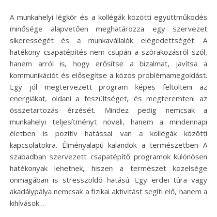
A munkahelyi légkör és a kollégák közötti együttműködés
minősége alapvetően meghatározza egy szervezet
sikerességét és a munkavállalók elégedettségét. A
hatékony csapatépítés nem csupán a szórakozásról szól,
hanem arról is, hogy erősítse a bizalmat, javítsa a
kommunikációt és elősegítse a közös problémamegoldást.
Egy jól megtervezett program képes feltölteni az
energiákat, oldani a feszültséget, és megteremteni az
összetartozás érzését. Mindez pedig nemcsak a
munkahelyi teljesítményt növeli, hanem a mindennapi
életben is pozitív hatással van a kollégák közötti
kapcsolatokra. Élményalapú kalandok a természetben A
szabadban szervezett csapatépítő programok különösen
hatékonyak lehetnek, hiszen a természet közelsége
önmagában is stresszoldó hatású. Egy erdei túra vagy
akadálypálya nemcsak a fizikai aktivitást segíti elő, hanem a
kihívások…