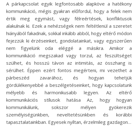
A párkapcsolat egyik legfontosabb alapköve a hatékony
kommunikáció, mégis gyakran előfordul, hogy a felek nem
értik meg egymást, vagy félreértések, konfliktusok
alakulnak ki. Ezek a nehézségek nem feltétlenül a szeretet
hiányából fakadnak, sokkal inkább abból, hogy eltérő módon
fejezzük ki érzéseinket, gondolatainkat, vagy egyszerűen
nem figyelünk oda eléggé a másikra. Amikor a
kommunikáció megszakad vagy torzul, az feszültséget
szülhet, és hosszú távon az intimitás, az összhang is
sérülhet. Éppen ezért fontos megérteni, mi vezethet a
párbeszéd zavarához, és hogyan tehetjük
gördülékenyebbé a beszélgetéseinket, hogy kapcsolatunk
mélyebb és harmonikusabb legyen. Az eltérő
kommunikációs stílusok hatása Az, hogy hogyan
kommunikálunk, sokszor mélyen gyökerezik
személyiségünkben, neveltetésünkben és korábbi
tapasztalatainkban. Egyesek nyíltan, érzelmileg gazdagon…