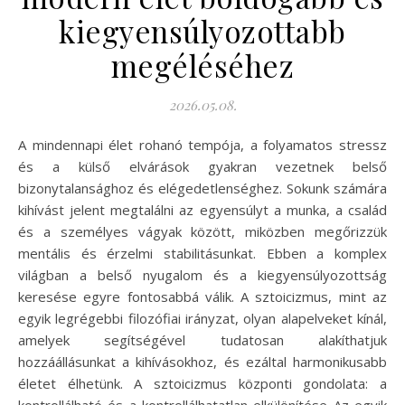
kiegyensúlyozottabb
megéléséhez
2026.05.08.
A mindennapi élet rohanó tempója, a folyamatos stressz
és a külső elvárások gyakran vezetnek belső
bizonytalansághoz és elégedetlenséghez. Sokunk számára
kihívást jelent megtalálni az egyensúlyt a munka, a család
és a személyes vágyak között, miközben megőrizzük
mentális és érzelmi stabilitásunkat. Ebben a komplex
világban a belső nyugalom és a kiegyensúlyozottság
keresése egyre fontosabbá válik. A sztoicizmus, mint az
egyik legrégebbi filozófiai irányzat, olyan alapelveket kínál,
amelyek segítségével tudatosan alakíthatjuk
hozzáállásunkat a kihívásokhoz, és ezáltal harmonikusabb
életet élhetünk. A sztoicizmus központi gondolata: a