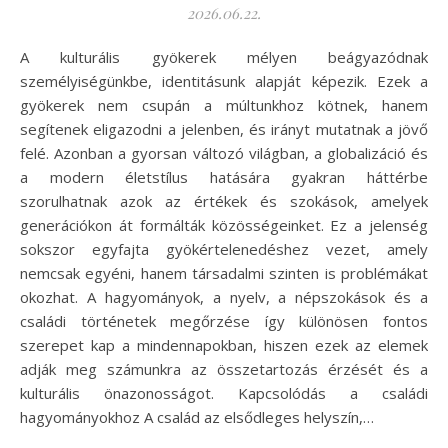
2026.06.22.
A kulturális gyökerek mélyen beágyazódnak
személyiségünkbe, identitásunk alapját képezik. Ezek a
gyökerek nem csupán a múltunkhoz kötnek, hanem
segítenek eligazodni a jelenben, és irányt mutatnak a jövő
felé. Azonban a gyorsan változó világban, a globalizáció és
a modern életstílus hatására gyakran háttérbe
szorulhatnak azok az értékek és szokások, amelyek
generációkon át formálták közösségeinket. Ez a jelenség
sokszor egyfajta gyökértelenedéshez vezet, amely
nemcsak egyéni, hanem társadalmi szinten is problémákat
okozhat. A hagyományok, a nyelv, a népszokások és a
családi történetek megőrzése így különösen fontos
szerepet kap a mindennapokban, hiszen ezek az elemek
adják meg számunkra az összetartozás érzését és a
kulturális önazonosságot. Kapcsolódás a családi
hagyományokhoz A család az elsődleges helyszín,…