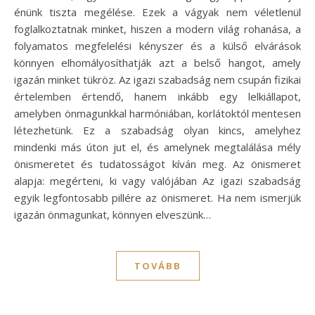
énünk tiszta megélése. Ezek a vágyak nem véletlenül
foglalkoztatnak minket, hiszen a modern világ rohanása, a
folyamatos megfelelési kényszer és a külső elvárások
könnyen elhomályosíthatják azt a belső hangot, amely
igazán minket tükröz. Az igazi szabadság nem csupán fizikai
értelemben értendő, hanem inkább egy lelkiállapot,
amelyben önmagunkkal harmóniában, korlátoktól mentesen
létezhetünk. Ez a szabadság olyan kincs, amelyhez
mindenki más úton jut el, és amelynek megtalálása mély
önismeretet és tudatosságot kíván meg. Az önismeret
alapja: megérteni, ki vagy valójában Az igazi szabadság
egyik legfontosabb pillére az önismeret. Ha nem ismerjük
igazán önmagunkat, könnyen elveszünk…
TOVÁBB