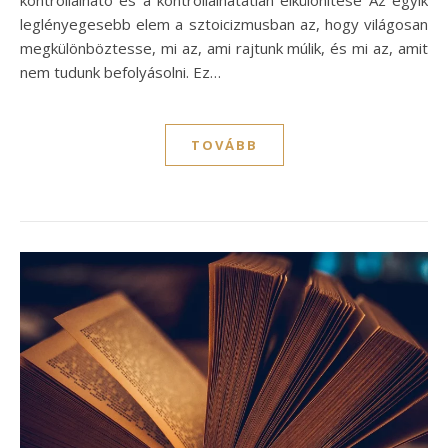
kontrollálható és a kontrollálhatatlan elkülönítése Az egyik
leglényegesebb elem a sztoicizmusban az, hogy világosan
megkülönböztesse, mi az, ami rajtunk múlik, és mi az, amit
nem tudunk befolyásolni. Ez…
TOVÁBB