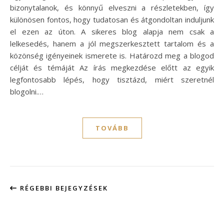
bizonytalanok, és könnyű elveszni a részletekben, így
különösen fontos, hogy tudatosan és átgondoltan induljunk
el ezen az úton. A sikeres blog alapja nem csak a
lelkesedés, hanem a jól megszerkesztett tartalom és a
közönség igényeinek ismerete is. Határozd meg a blogod
célját és témáját Az írás megkezdése előtt az egyik
legfontosabb lépés, hogy tisztázd, miért szeretnél
blogolni.…
TOVÁBB
RÉGEBBI BEJEGYZÉSEK