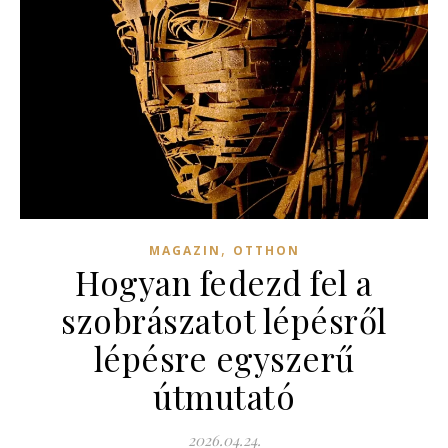
,
MAGAZIN
OTTHON
Hogyan fedezd fel a
szobrászatot lépésről
lépésre egyszerű
útmutató
2026.04.24.