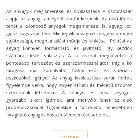
Az anyagok megismerése és kiválasztása A szobrászat
alapja az anyag, amelyből alkotni kezdünk. Az első lépés
tehát a különböző anyagok megismerése: fa, agyag, kő,
gipsz vagy akár fém. Mindegyik anyagnak megvan a maga
sajátossága, megmunkálási módja és kihívásai. Például az
agyag könnyen formázható és javítható, így kezdők
számára ideális választás. A fa viszont megköveteli a
pontosabb tervezést és szerszámhasználatot, míg a kő
faragása már komolyabb fizikai erőt és speciális
eszközöket igényel. Az anyag kiválasztása során fontos
figyelembe venni, hogy milyen stílusú és méretű szobrot
szeretnénk létrehozni. A könnyű és puha anyagok
gyorsabb sikert ígérnek, ami motiváló lehet az első
próbálkozásoknál. Ugyanakkor a tartósabb, nehezebben
faragható anyagok hosszú távon értékesebb és…
TOVÁBB