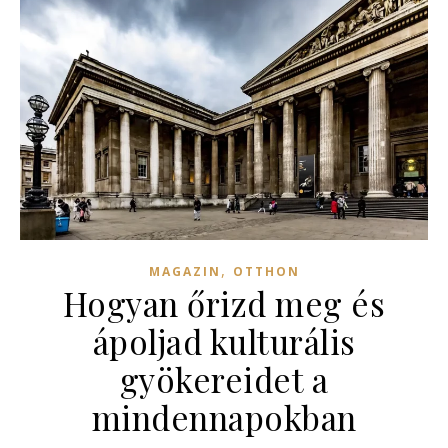
,
MAGAZIN
OTTHON
Hogyan őrizd meg és
ápoljad kulturális
gyökereidet a
mindennapokban