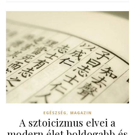
,
EGÉSZSÉG
MAGAZIN
A sztoicizmus elvei a
modern élet boldogabb és