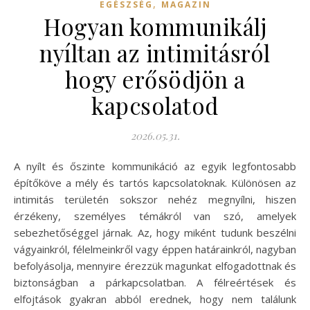
,
EGÉSZSÉG
MAGAZIN
Hogyan kommunikálj
nyíltan az intimitásról
hogy erősödjön a
kapcsolatod
2026.05.31.
A nyílt és őszinte kommunikáció az egyik legfontosabb
építőköve a mély és tartós kapcsolatoknak. Különösen az
intimitás területén sokszor nehéz megnyílni, hiszen
érzékeny, személyes témákról van szó, amelyek
sebezhetőséggel járnak. Az, hogy miként tudunk beszélni
vágyainkról, félelmeinkről vagy éppen határainkról, nagyban
befolyásolja, mennyire érezzük magunkat elfogadottnak és
biztonságban a párkapcsolatban. A félreértések és
elfojtások gyakran abból erednek, hogy nem találunk