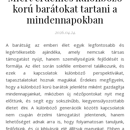
korú barátokat tartani a
mindennapokban
2026.04.24.
A barátság az emberi élet egyik legfontosabb és
legértékesebb ajándéka, amely nemcsak társas
támogatást nyújt, hanem személyiségünk fejlődését is
formálja. Az élet során sokféle emberrel találkozunk, és
ezek a kapcsolatok különböző perspektívákat,
tapasztalatokat hoznak magukkal. Érdekes megfigyelni,
hogy a különböző korú barátok jelenléte miként gazdagítja
mindennapjainkat, miközben új nézőpontokat nyit meg
előttünk, és segít egy sokszínűbb, kiegyensúlyozottabb
életet élni. A különböző generációk közötti kapcsolatok
nem csupán érzelmi támogatást jelentenek, hanem
lehetőséget adnak arra is, hogy folyamatosan tanuljunk,
fejlődjünk, és új kihívások elé állítsuk magunkat. Ebben a