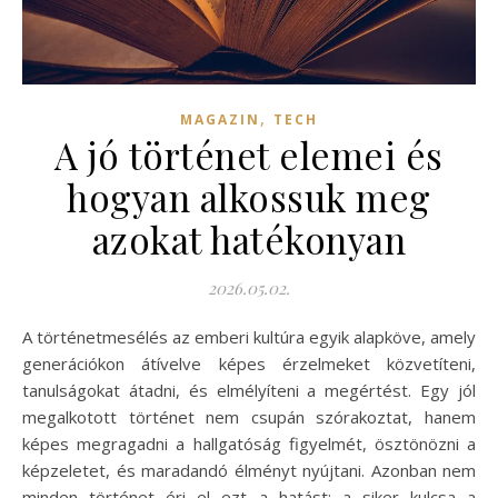
,
MAGAZIN
TECH
A jó történet elemei és
hogyan alkossuk meg
azokat hatékonyan
2026.05.02.
A történetmesélés az emberi kultúra egyik alapköve, amely
generációkon átívelve képes érzelmeket közvetíteni,
tanulságokat átadni, és elmélyíteni a megértést. Egy jól
megalkotott történet nem csupán szórakoztat, hanem
képes megragadni a hallgatóság figyelmét, ösztönözni a
képzeletet, és maradandó élményt nyújtani. Azonban nem
minden történet éri el ezt a hatást; a siker kulcsa a