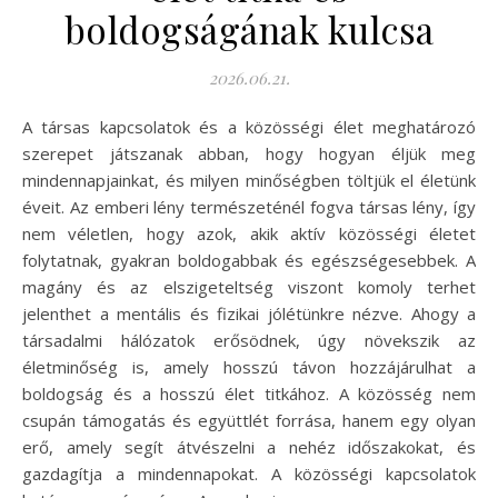
boldogságának kulcsa
2026.06.21.
A társas kapcsolatok és a közösségi élet meghatározó
szerepet játszanak abban, hogy hogyan éljük meg
mindennapjainkat, és milyen minőségben töltjük el életünk
éveit. Az emberi lény természeténél fogva társas lény, így
nem véletlen, hogy azok, akik aktív közösségi életet
folytatnak, gyakran boldogabbak és egészségesebbek. A
magány és az elszigeteltség viszont komoly terhet
jelenthet a mentális és fizikai jólétünkre nézve. Ahogy a
társadalmi hálózatok erősödnek, úgy növekszik az
életminőség is, amely hosszú távon hozzájárulhat a
boldogság és a hosszú élet titkához. A közösség nem
csupán támogatás és együttlét forrása, hanem egy olyan
erő, amely segít átvészelni a nehéz időszakokat, és
gazdagítja a mindennapokat. A közösségi kapcsolatok