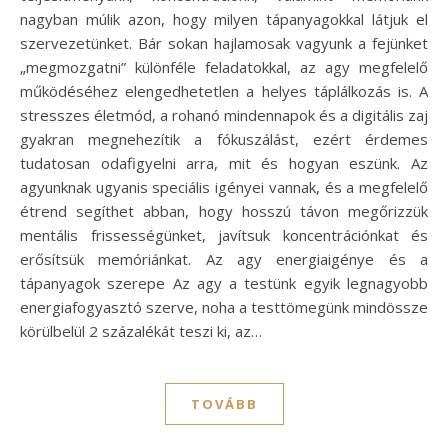
nagyban múlik azon, hogy milyen tápanyagokkal látjuk el
szervezetünket. Bár sokan hajlamosak vagyunk a fejünket
„megmozgatni” különféle feladatokkal, az agy megfelelő
működéséhez elengedhetetlen a helyes táplálkozás is. A
stresszes életmód, a rohanó mindennapok és a digitális zaj
gyakran megnehezítik a fókuszálást, ezért érdemes
tudatosan odafigyelni arra, mit és hogyan eszünk. Az
agyunknak ugyanis speciális igényei vannak, és a megfelelő
étrend segíthet abban, hogy hosszú távon megőrizzük
mentális frissességünket, javítsuk koncentrációnkat és
erősítsük memóriánkat. Az agy energiaigénye és a
tápanyagok szerepe Az agy a testünk egyik legnagyobb
energiafogyasztó szerve, noha a testtömegünk mindössze
körülbelül 2 százalékát teszi ki, az…
TOVÁBB