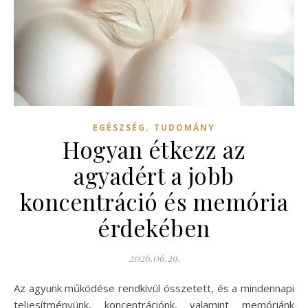
,
EGÉSZSÉG
TUDOMÁNY
Hogyan étkezz az
agyadért a jobb
koncentráció és memória
érdekében
2026.06.29.
Az agyunk működése rendkívül összetett, és a mindennapi
teljesítményünk, koncentrációnk, valamint memóriánk