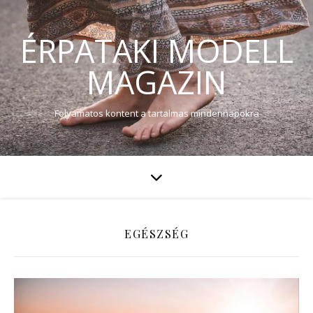
ÉRPATAKI MODELL
MAGAZIN
Folyamatos kontent a tartalmas mindennapokra
EGÉSZSÉG