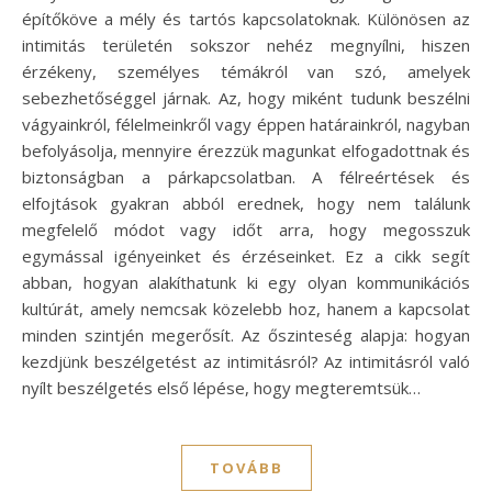
építőköve a mély és tartós kapcsolatoknak. Különösen az
intimitás területén sokszor nehéz megnyílni, hiszen
érzékeny, személyes témákról van szó, amelyek
sebezhetőséggel járnak. Az, hogy miként tudunk beszélni
vágyainkról, félelmeinkről vagy éppen határainkról, nagyban
befolyásolja, mennyire érezzük magunkat elfogadottnak és
biztonságban a párkapcsolatban. A félreértések és
elfojtások gyakran abból erednek, hogy nem találunk
megfelelő módot vagy időt arra, hogy megosszuk
egymással igényeinket és érzéseinket. Ez a cikk segít
abban, hogyan alakíthatunk ki egy olyan kommunikációs
kultúrát, amely nemcsak közelebb hoz, hanem a kapcsolat
minden szintjén megerősít. Az őszinteség alapja: hogyan
kezdjünk beszélgetést az intimitásról? Az intimitásról való
nyílt beszélgetés első lépése, hogy megteremtsük…
TOVÁBB