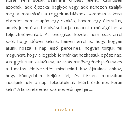
Korán kelni sokak számára kihívást jelent, különösen
azoknak, akik éjszakai baglyok vagy akik nehezen találják
meg a motivációt a reggeli induláshoz. Azonban a korai
ébredés nem csupán egy szokás, hanem egy életstílus,
amely jelentősen befolyásolhatja a napunk minőségét és a
teljesítményünket. Az energikus kezdet nem csak arról
szól, hogy időben kelünk, hanem arról is, hogy hogyan
állunk hozzá a nap első perceihez, hogyan töltjük fel
magunkat, hogy a legjobb formánkat hozhassuk egész nap.
A reggeli rutin kialakítása, az alvás minőségének javítása és
a tudatos életvezetés mind-mind hozzájárulnak ahhoz,
hogy könnyebben keljünk fel, és frissen, motiváltan
induljunk neki a napi feladatoknak. Miért érdemes korán
kelni? A korai ébredés számos előnnyel jár,…
TOVÁBB