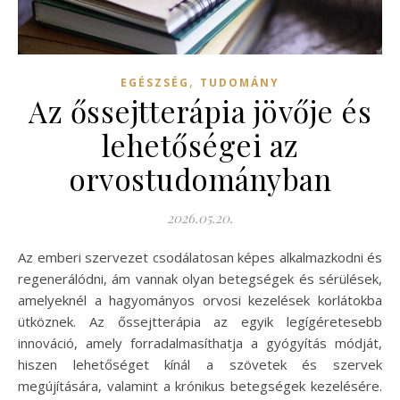
,
EGÉSZSÉG
TUDOMÁNY
Az őssejtterápia jövője és
lehetőségei az
orvostudományban
2026.05.20.
Az emberi szervezet csodálatosan képes alkalmazkodni és
regenerálódni, ám vannak olyan betegségek és sérülések,
amelyeknél a hagyományos orvosi kezelések korlátokba
ütköznek. Az őssejtterápia az egyik legígéretesebb
innováció, amely forradalmasíthatja a gyógyítás módját,
hiszen lehetőséget kínál a szövetek és szervek
megújítására, valamint a krónikus betegségek kezelésére.