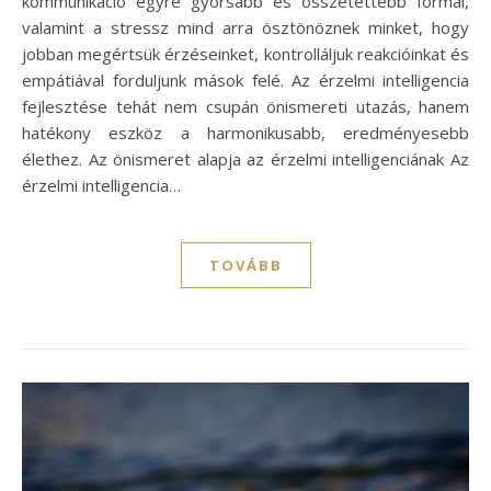
kommunikáció egyre gyorsabb és összetettebb formái,
valamint a stressz mind arra ösztönöznek minket, hogy
jobban megértsük érzéseinket, kontrolláljuk reakcióinkat és
empátiával forduljunk mások felé. Az érzelmi intelligencia
fejlesztése tehát nem csupán önismereti utazás, hanem
hatékony eszköz a harmonikusabb, eredményesebb
élethez. Az önismeret alapja az érzelmi intelligenciának Az
érzelmi intelligencia…
TOVÁBB