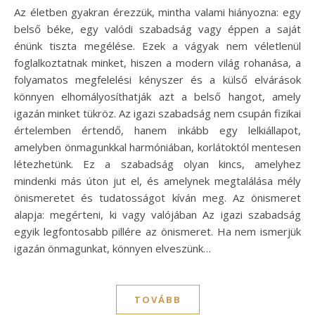
Az életben gyakran érezzük, mintha valami hiányozna: egy
belső béke, egy valódi szabadság vagy éppen a saját
énünk tiszta megélése. Ezek a vágyak nem véletlenül
foglalkoztatnak minket, hiszen a modern világ rohanása, a
folyamatos megfelelési kényszer és a külső elvárások
könnyen elhomályosíthatják azt a belső hangot, amely
igazán minket tükröz. Az igazi szabadság nem csupán fizikai
értelemben értendő, hanem inkább egy lelkiállapot,
amelyben önmagunkkal harmóniában, korlátoktól mentesen
létezhetünk. Ez a szabadság olyan kincs, amelyhez
mindenki más úton jut el, és amelynek megtalálása mély
önismeretet és tudatosságot kíván meg. Az önismeret
alapja: megérteni, ki vagy valójában Az igazi szabadság
egyik legfontosabb pillére az önismeret. Ha nem ismerjük
igazán önmagunkat, könnyen elveszünk…
TOVÁBB