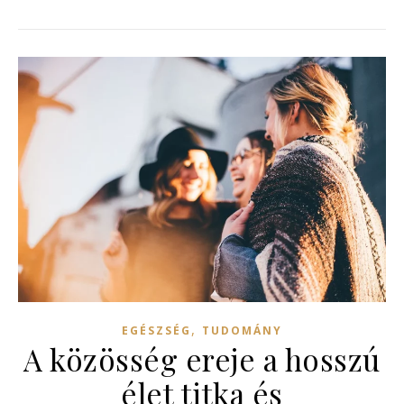
,
EGÉSZSÉG
TUDOMÁNY
A közösség ereje a hosszú
élet titka és