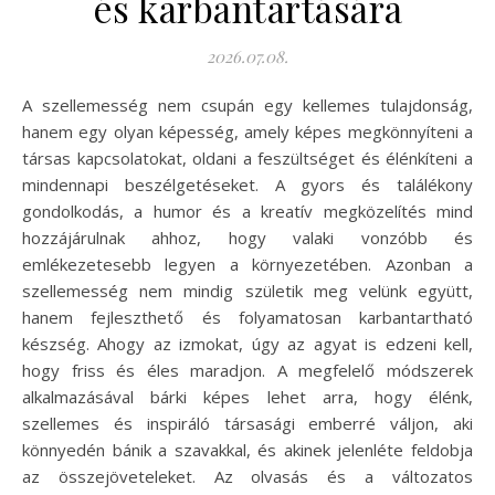
és karbantartására
2026.07.08.
A szellemesség nem csupán egy kellemes tulajdonság,
hanem egy olyan képesség, amely képes megkönnyíteni a
társas kapcsolatokat, oldani a feszültséget és élénkíteni a
mindennapi beszélgetéseket. A gyors és találékony
gondolkodás, a humor és a kreatív megközelítés mind
hozzájárulnak ahhoz, hogy valaki vonzóbb és
emlékezetesebb legyen a környezetében. Azonban a
szellemesség nem mindig születik meg velünk együtt,
hanem fejleszthető és folyamatosan karbantartható
készség. Ahogy az izmokat, úgy az agyat is edzeni kell,
hogy friss és éles maradjon. A megfelelő módszerek
alkalmazásával bárki képes lehet arra, hogy élénk,
szellemes és inspiráló társasági emberré váljon, aki
könnyedén bánik a szavakkal, és akinek jelenléte feldobja
az összejöveteleket. Az olvasás és a változatos