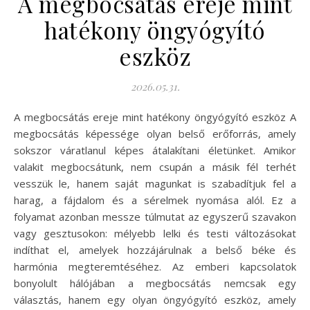
A megbocsátás ereje mint
hatékony öngyógyító
eszköz
2026.05.31.
A megbocsátás ereje mint hatékony öngyógyító eszköz A
megbocsátás képessége olyan belső erőforrás, amely
sokszor váratlanul képes átalakítani életünket. Amikor
valakit megbocsátunk, nem csupán a másik fél terhét
vesszük le, hanem saját magunkat is szabadítjuk fel a
harag, a fájdalom és a sérelmek nyomása alól. Ez a
folyamat azonban messze túlmutat az egyszerű szavakon
vagy gesztusokon: mélyebb lelki és testi változásokat
indíthat el, amelyek hozzájárulnak a belső béke és
harmónia megteremtéséhez. Az emberi kapcsolatok
bonyolult hálójában a megbocsátás nemcsak egy
választás, hanem egy olyan öngyógyító eszköz, amely