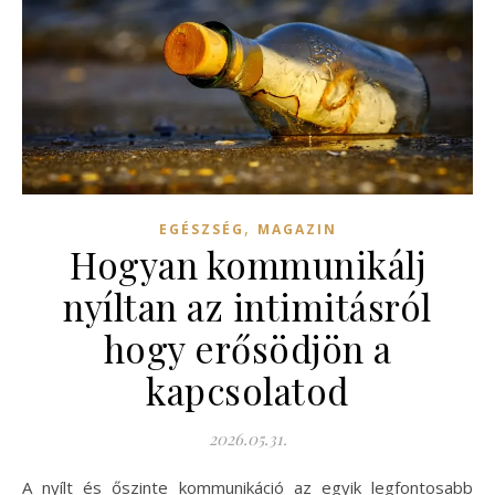
,
EGÉSZSÉG
MAGAZIN
Hogyan kommunikálj
nyíltan az intimitásról
hogy erősödjön a
kapcsolatod
2026.05.31.
A nyílt és őszinte kommunikáció az egyik legfontosabb