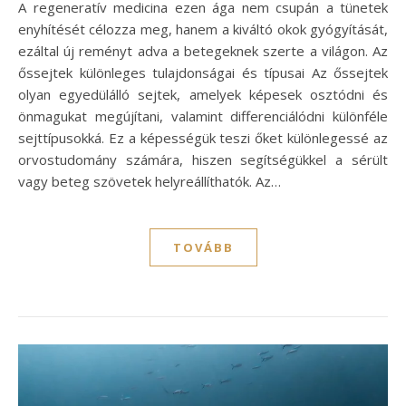
A regeneratív medicina ezen ága nem csupán a tünetek
enyhítését célozza meg, hanem a kiváltó okok gyógyítását,
ezáltal új reményt adva a betegeknek szerte a világon. Az
őssejtek különleges tulajdonságai és típusai Az őssejtek
olyan egyedülálló sejtek, amelyek képesek osztódni és
önmagukat megújítani, valamint differenciálódni különféle
sejttípusokká. Ez a képességük teszi őket különlegessé az
orvostudomány számára, hiszen segítségükkel a sérült
vagy beteg szövetek helyreállíthatók. Az…
TOVÁBB