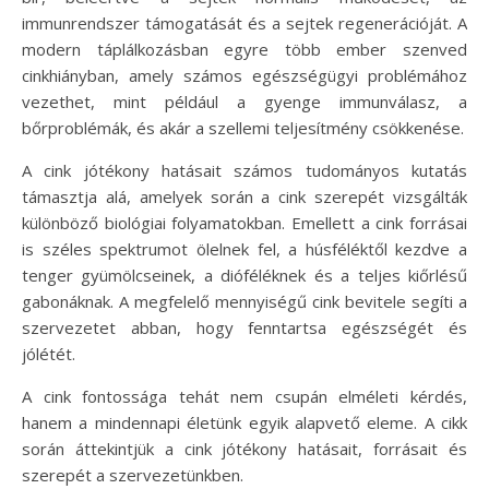
immunrendszer támogatását és a sejtek regenerációját. A
modern táplálkozásban egyre több ember szenved
cinkhiányban, amely számos egészségügyi problémához
vezethet, mint például a gyenge immunválasz, a
bőrproblémák, és akár a szellemi teljesítmény csökkenése.
A cink jótékony hatásait számos tudományos kutatás
támasztja alá, amelyek során a cink szerepét vizsgálták
különböző biológiai folyamatokban. Emellett a cink forrásai
is széles spektrumot ölelnek fel, a húsféléktől kezdve a
tenger gyümölcseinek, a dióféléknek és a teljes kiőrlésű
gabonáknak. A megfelelő mennyiségű cink bevitele segíti a
szervezetet abban, hogy fenntartsa egészségét és
jólétét.
A cink fontossága tehát nem csupán elméleti kérdés,
hanem a mindennapi életünk egyik alapvető eleme. A cikk
során áttekintjük a cink jótékony hatásait, forrásait és
szerepét a szervezetünkben.