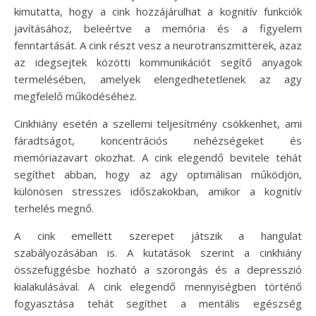
kimutatta, hogy a cink hozzájárulhat a kognitív funkciók
javításához, beleértve a memória és a figyelem
fenntartását. A cink részt vesz a neurotranszmitterek, azaz
az idegsejtek közötti kommunikációt segítő anyagok
termelésében, amelyek elengedhetetlenek az agy
megfelelő működéséhez.
Cinkhiány esetén a szellemi teljesítmény csökkenhet, ami
fáradtságot, koncentrációs nehézségeket és
memóriazavart okozhat. A cink elegendő bevitele tehát
segíthet abban, hogy az agy optimálisan működjön,
különösen stresszes időszakokban, amikor a kognitív
terhelés megnő.
A cink emellett szerepet játszik a hangulat
szabályozásában is. A kutatások szerint a cinkhiány
összefüggésbe hozható a szorongás és a depresszió
kialakulásával. A cink elegendő mennyiségben történő
fogyasztása tehát segíthet a mentális egészség