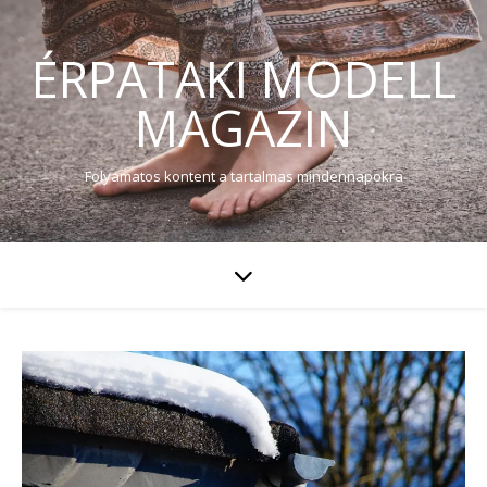
ÉRPATAKI MODELL
MAGAZIN
Folyamatos kontent a tartalmas mindennapokra