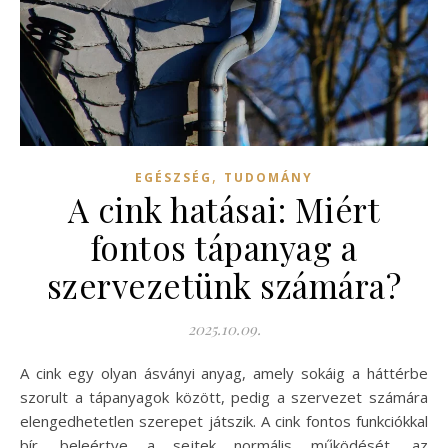
,
EGÉSZSÉG
TUDOMÁNY
A cink hatásai: Miért
fontos tápanyag a
szervezetünk számára?
2025.10.09.
A cink egy olyan ásványi anyag, amely sokáig a háttérbe
szorult a tápanyagok között, pedig a szervezet számára
elengedhetetlen szerepet játszik. A cink fontos funkciókkal
bír, beleértve a sejtek normális működését, az