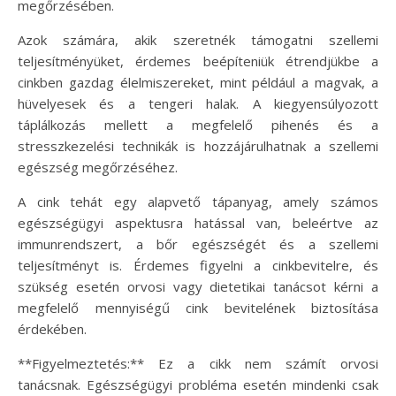
megőrzésében.
Azok számára, akik szeretnék támogatni szellemi
teljesítményüket, érdemes beépíteniük étrendjükbe a
cinkben gazdag élelmiszereket, mint például a magvak, a
hüvelyesek és a tengeri halak. A kiegyensúlyozott
táplálkozás mellett a megfelelő pihenés és a
stresszkezelési technikák is hozzájárulhatnak a szellemi
egészség megőrzéséhez.
A cink tehát egy alapvető tápanyag, amely számos
egészségügyi aspektusra hatással van, beleértve az
immunrendszert, a bőr egészségét és a szellemi
teljesítményt is. Érdemes figyelni a cinkbevitelre, és
szükség esetén orvosi vagy dietetikai tanácsot kérni a
megfelelő mennyiségű cink bevitelének biztosítása
érdekében.
**Figyelmeztetés:** Ez a cikk nem számít orvosi
tanácsnak. Egészségügyi probléma esetén mindenki csak