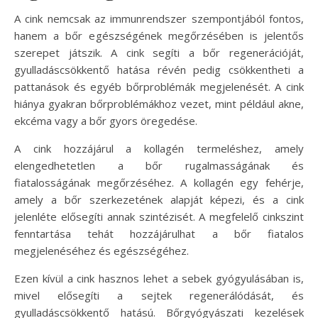
A cink nemcsak az immunrendszer szempontjából fontos,
hanem a bőr egészségének megőrzésében is jelentős
szerepet játszik. A cink segíti a bőr regenerációját,
gyulladáscsökkentő hatása révén pedig csökkentheti a
pattanások és egyéb bőrproblémák megjelenését. A cink
hiánya gyakran bőrproblémákhoz vezet, mint például akne,
ekcéma vagy a bőr gyors öregedése.
A cink hozzájárul a kollagén termeléshez, amely
elengedhetetlen a bőr rugalmasságának és
fiatalosságának megőrzéséhez. A kollagén egy fehérje,
amely a bőr szerkezetének alapját képezi, és a cink
jelenléte elősegíti annak szintézisét. A megfelelő cinkszint
fenntartása tehát hozzájárulhat a bőr fiatalos
megjelenéséhez és egészségéhez.
Ezen kívül a cink hasznos lehet a sebek gyógyulásában is,
mivel elősegíti a sejtek regenerálódását, és
gyulladáscsökkentő hatású. Bőrgyógyászati kezelések