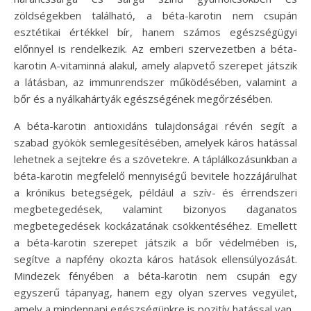
zöldségekben található, a béta-karotin nem csupán
esztétikai értékkel bír, hanem számos egészségügyi
előnnyel is rendelkezik. Az emberi szervezetben a béta-
karotin A-vitaminná alakul, amely alapvető szerepet játszik
a látásban, az immunrendszer működésében, valamint a
bőr és a nyálkahártyák egészségének megőrzésében.
A béta-karotin antioxidáns tulajdonságai révén segít a
szabad gyökök semlegesítésében, amelyek káros hatással
lehetnek a sejtekre és a szövetekre. A táplálkozásunkban a
béta-karotin megfelelő mennyiségű bevitele hozzájárulhat
a krónikus betegségek, például a szív- és érrendszeri
megbetegedések, valamint bizonyos daganatos
megbetegedések kockázatának csökkentéséhez. Emellett
a béta-karotin szerepet játszik a bőr védelmében is,
segítve a napfény okozta káros hatások ellensúlyozását.
Mindezek fényében a béta-karotin nem csupán egy
egyszerű tápanyag, hanem egy olyan szerves vegyület,
amely a mindennapi egészségünkre is pozitív hatással van.