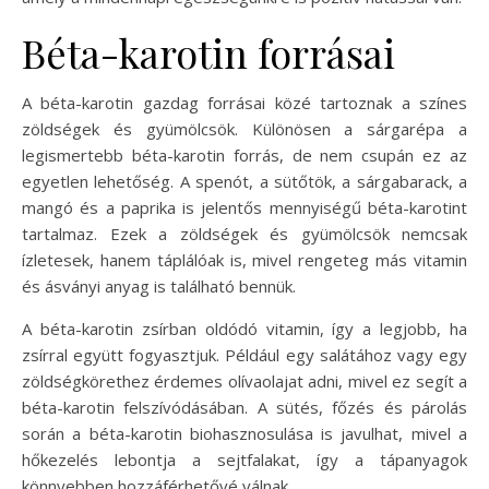
Béta-karotin forrásai
A béta-karotin gazdag forrásai közé tartoznak a színes
zöldségek és gyümölcsök. Különösen a sárgarépa a
legismertebb béta-karotin forrás, de nem csupán ez az
egyetlen lehetőség. A spenót, a sütőtök, a sárgabarack, a
mangó és a paprika is jelentős mennyiségű béta-karotint
tartalmaz. Ezek a zöldségek és gyümölcsök nemcsak
ízletesek, hanem táplálóak is, mivel rengeteg más vitamin
és ásványi anyag is található bennük.
A béta-karotin zsírban oldódó vitamin, így a legjobb, ha
zsírral együtt fogyasztjuk. Például egy salátához vagy egy
zöldségkörethez érdemes olívaolajat adni, mivel ez segít a
béta-karotin felszívódásában. A sütés, főzés és párolás
során a béta-karotin biohasznosulása is javulhat, mivel a
hőkezelés lebontja a sejtfalakat, így a tápanyagok
könnyebben hozzáférhetővé válnak.