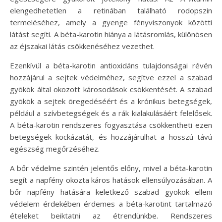
elengedhetetlen a retinában található rodopszin
termeléséhez, amely a gyenge fényviszonyok közötti
látást segíti. A béta-karotin hiánya a látásromlás, különösen
az éjszakai látás csökkenéséhez vezethet.
Ezenkívül a béta-karotin antioxidáns tulajdonságai révén
hozzájárul a sejtek védelméhez, segítve ezzel a szabad
gyökök által okozott károsodások csökkentését. A szabad
gyökök a sejtek öregedéséért és a krónikus betegségek,
például a szívbetegségek és a rák kialakulásáért felelősek.
A béta-karotin rendszeres fogyasztása csökkentheti ezen
betegségek kockázatát, és hozzájárulhat a hosszú távú
egészség megőrzéséhez.
A bőr védelme szintén jelentős előny, mivel a béta-karotin
segít a napfény okozta káros hatások ellensúlyozásában. A
bőr napfény hatására keletkező szabad gyökök elleni
védelem érdekében érdemes a béta-karotint tartalmazó
ételeket beiktatni az étrendünkbe. Rendszeres