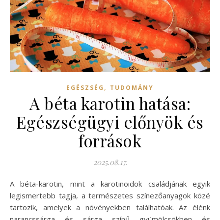
,
EGÉSZSÉG
TUDOMÁNY
A béta karotin hatása:
Egészségügyi előnyök és
források
2025.08.17.
A béta-karotin, mint a karotinoidok családjának egyik
legismertebb tagja, a természetes színezőanyagok közé
tartozik, amelyek a növényekben találhatóak. Az élénk
narancssárga és sárga színű gyümölcsökben és