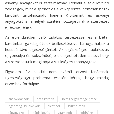
ásványi anyagokat is tartalmaznak. Például a zöld leveles
zöldségek, mint a spenót és a kelkáposzta, nemcsak béta-
karotint tartalmaznak, hanem K-vitamint és ásványi
anyagokat is, amelyek szintén hozzájárulnak a szervezet
egészségéhez.
Az étrendünkben való tudatos tervezéssel és a béta-
karotinban gazdag ételek beillesztésével támogathatjuk a
hosszú távú egészségünket. Az egészséges táplálkozás
egyensúlya és sokszínűsége elengedhetetlen ahhoz, hogy
a szervezetünk megkapja a szükséges tápanyagokat.
Figyelem: Ez a cikk nem számít orvosi tanácsnak.
Egészségügyi probléma esetén kérjük, hogy mindig
orvoshoz forduljon!
antioxidánsok
béta karotin
betegségek megelőzése
egészségügyi előnyök
életmód
gyümölcsök
tápanyagok
táplálkozás
vitaminok
zöldségek