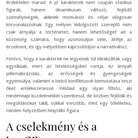
érdektelen marad. A jó karakterek nem csupán statikus
figurák, hanem dinamikusan változó, fejlődő
személyiségek, akiknek motivációi és céljai világosan
körvonalazódnak. Egy mélyen kidolgozott szereplő nem
csak árnyalja a történetet, hanem lehetőséget ad a
közönség számára, hogy azonosuljon vele, átélje az
érzelmeit, és így mélyebben kapcsolódjon a narratívához.
Fontos, hogy a karakterek ne legyenek túl idealizáltak vagy
egysíkúak, mert az hitelességüket rontja. Az árnyalt
jellemábrázolás, az erősségek és gyengeségek
egyensúlya, valamint a belső konfliktusok bemutatása teszi
őket emlékezetessé. Például egy olyan főhős, aki
mindennapi küzdelmekkel szembesül, de közben fejlődik és
megoldásokat talál, sokkal vonzóbb, mint egy tökéletes,
minden helyzetben helytálló figura.
A cselekmény és a