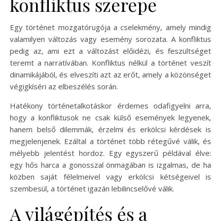
konfliktus szerepe
Egy történet mozgatórugója a cselekmény, amely mindig
valamilyen változás vagy esemény sorozata. A konfliktus
pedig az, ami ezt a változást előidézi, és feszültséget
teremt a narratívában. Konfliktus nélkül a történet veszít
dinamikájából, és elveszíti azt az erőt, amely a közönséget
végigkíséri az elbeszélés során.
Hatékony történetalkotáskor érdemes odafigyelni arra,
hogy a konfliktusok ne csak külső események legyenek,
hanem belső dilemmák, érzelmi és erkölcsi kérdések is
megjelenjenek. Ezáltal a történet több rétegűvé válik, és
mélyebb jelentést hordoz. Egy egyszerű példával élve:
egy hős harca a gonosszal önmagában is izgalmas, de ha
közben saját félelmeivel vagy erkölcsi kétségeivel is
szembesül, a történet igazán lebilincselővé válik.
A világépítés és a