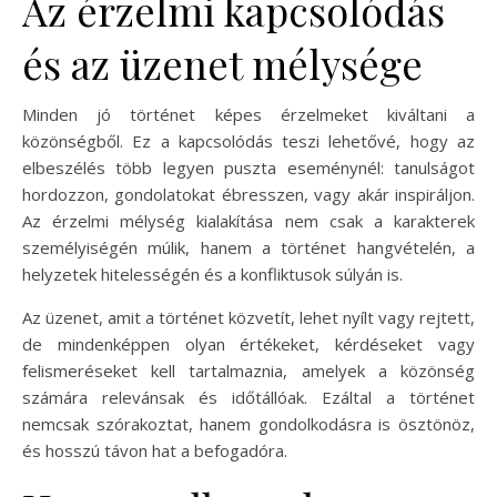
Az érzelmi kapcsolódás
és az üzenet mélysége
Minden jó történet képes érzelmeket kiváltani a
közönségből. Ez a kapcsolódás teszi lehetővé, hogy az
elbeszélés több legyen puszta eseménynél: tanulságot
hordozzon, gondolatokat ébresszen, vagy akár inspiráljon.
Az érzelmi mélység kialakítása nem csak a karakterek
személyiségén múlik, hanem a történet hangvételén, a
helyzetek hitelességén és a konfliktusok súlyán is.
Az üzenet, amit a történet közvetít, lehet nyílt vagy rejtett,
de mindenképpen olyan értékeket, kérdéseket vagy
felismeréseket kell tartalmaznia, amelyek a közönség
számára relevánsak és időtállóak. Ezáltal a történet
nemcsak szórakoztat, hanem gondolkodásra is ösztönöz,
és hosszú távon hat a befogadóra.