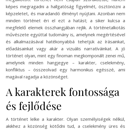
képes megragadni a hallgatóság figyelmét, ösztönözni a
képzeletet, és maradandó élményt nyújtani. Azonban nem
minden történet éri el ezt a hatást; a siker kulcsa a
megfelelő elemek összhangjában rejlik. A történetalkotás
művészete egyúttal tudomány is, amelynek megértésével
és alkalmazásával hatékonyabbá tehetjük az írásainkat,
előadásainkat vagy akár a vizuális narratíváinkat. A jó
történet olyan, mint egy finoman megkomponált zenei mű,
amelynek minden hangjegye – karakter, cselekmény,
konfliktus – összeolvad egy harmonikus egésszé, ami
magával ragadja a közönséget.
A karakterek fontossága
és fejlődése
A történet lelke a karakter. Olyan személyiségek nélkül,
akikhez a közönség kötődni tud, a cselekmény üres és