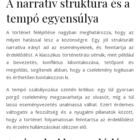
A narratív struktúra és a
tempó egyensúlya
A történet felépítése nagyban meghatározza, hogy az
milyen hatással lesz a közönségre. Egy jól strukturált
narratíva irányt ad az eseményeknek, és fenntartja az
érdeklődést. A klasszikus történetírási sémák, mint például
a bevezetés, konfliktus kibontakozása, tetőpont és
megoldás, segítenek abban, hogy a cselekmény logikusan
és érthetően bontakozzon ki.
A tempó szabályozása szintén kritikus: egy túl gyorsan
pörgő cselekmény megzavarhatja az olvasót, míg a túl
lassú eseményvezetés unalmassá válhat. Ezért érdemes
váltogatni a feszültség és a nyugalmi pillanatok között,
hogy a történet folyamatosan fenntartsa az érdeklődést
és érzelmi hullámzásokat idézzen elő.