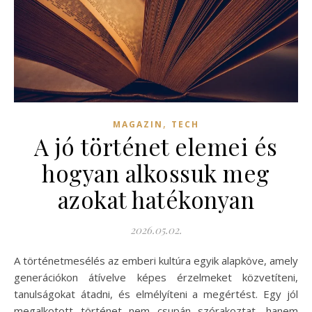
,
MAGAZIN
TECH
A jó történet elemei és
hogyan alkossuk meg
azokat hatékonyan
2026.05.02.
A történetmesélés az emberi kultúra egyik alapköve, amely
generációkon átívelve képes érzelmeket közvetíteni,
tanulságokat átadni, és elmélyíteni a megértést. Egy jól
megalkotott történet nem csupán szórakoztat, hanem