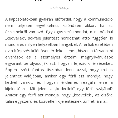
2026.02.05.
A kapcsolatokban gyakran előfordul, hogy a kommunikáció
nem teljesen egyértelmű, különösen akkor, ha az
érzelmekről van szó. Egy egyszerű mondat, mint például
„kedvellek”, sokféle jelentést hordozhat, attól függően, ki
mondja és milyen helyzetben hangzik el. A férfiak esetében
ez a kifejezés különösen érdekes lehet, hiszen a társadalmi
elvárások és a személyes érzelmi megnyilvánulások
egyaránt befolyásolják azt, hogyan fejezik ki érzéseiket.
Éppen ezért fontos tisztában lenni azzal, hogy mit is
jelenthet valójában, amikor egy férfi azt mondja, hogy
kedvel valakit, és hogyan érdemes reagálni erre a
kijelentésre. Mit jelent a „kedvellek” egy férfi szájából?
Amikor egy férfi azt mondja, hogy „kedvellek”, az elsőre
talán egyszerű és közvetlen kijelentésnek tűnhet, ám a…