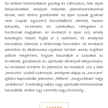
Az emberi kommunikáció gazdag és változatos, tele olyan
kifejezésekkel, amelyek mélyebb jelentéstartalommal
bírnak, mint elsőre gondolnánk. Az ilyen szavak gyakran
nem csupán egyszerű beszédalkotó elemek, hanem
kulturális, történelmi és szimbolikus rétegeket is
hordoznak magukban. Az invokáció is ilyen szó, amely
különleges helyet foglal el a nyelvben, és amelynek
használata túlmutat a hétköznapi beszéden. Az invokáció
jelentése és alkalmazása izgalmas terület, amely segíthet
jobban megérteni, hogyan használjuk a szavakat az
érzelmek, gondolatok és spirituális élmények kifejezésére.
Az invokáció eredete és jelentése Az invokáció szó a latin
„invocatio” szóból származik, amelynek alapja az „invocare”
igéhez kapcsolódik, jelentése „felhívni”, „megszólítani” vagy
„imádkozni”. Eredetileg vallási vagy spirituális kontextusban
használták, amikor egy személy vagy közösség…
TOVÁBB