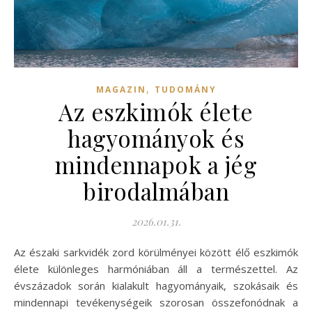
,
MAGAZIN
TUDOMÁNY
Az eszkimók élete
hagyományok és
mindennapok a jég
birodalmában
2026.01.31.
Az északi sarkvidék zord körülményei között élő eszkimók
élete különleges harmóniában áll a természettel. Az
évszázadok során kialakult hagyományaik, szokásaik és
mindennapi tevékenységeik szorosan összefonódnak a