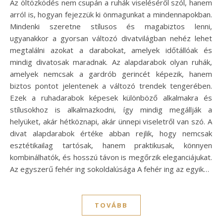
Az öltözködés nem csupán a ruhák viseléséről szól, hanem
arról is, hogyan fejezzük ki önmagunkat a mindennapokban.
Mindenki szeretne stílusos és magabiztos lenni,
ugyanakkor a gyorsan változó divatvilágban nehéz lehet
megtalálni azokat a darabokat, amelyek időtállóak és
mindig divatosak maradnak. Az alapdarabok olyan ruhák,
amelyek nemcsak a gardrób gerincét képezik, hanem
biztos pontot jelentenek a változó trendek tengerében.
Ezek a ruhadarabok képesek különböző alkalmakra és
stílusokhoz is alkalmazkodni, így mindig megállják a
helyüket, akár hétköznapi, akár ünnepi viseletről van szó. A
divat alapdarabok értéke abban rejlik, hogy nemcsak
esztétikailag tartósak, hanem praktikusak, könnyen
kombinálhatók, és hosszú távon is megőrzik eleganciájukat.
Az egyszerű fehér ing sokoldalúsága A fehér ing az egyik…
TOVÁBB