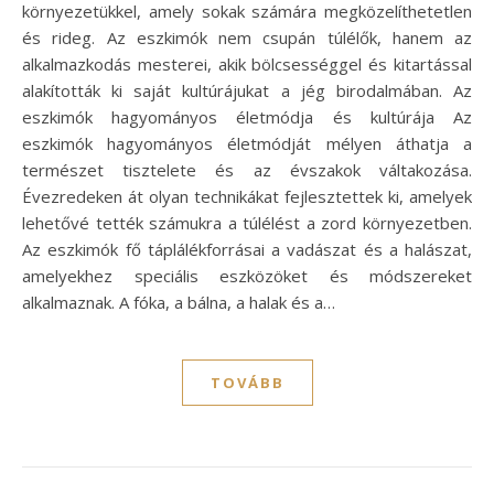
környezetükkel, amely sokak számára megközelíthetetlen
és rideg. Az eszkimók nem csupán túlélők, hanem az
alkalmazkodás mesterei, akik bölcsességgel és kitartással
alakították ki saját kultúrájukat a jég birodalmában. Az
eszkimók hagyományos életmódja és kultúrája Az
eszkimók hagyományos életmódját mélyen áthatja a
természet tisztelete és az évszakok váltakozása.
Évezredeken át olyan technikákat fejlesztettek ki, amelyek
lehetővé tették számukra a túlélést a zord környezetben.
Az eszkimók fő táplálékforrásai a vadászat és a halászat,
amelyekhez speciális eszközöket és módszereket
alkalmaznak. A fóka, a bálna, a halak és a…
TOVÁBB