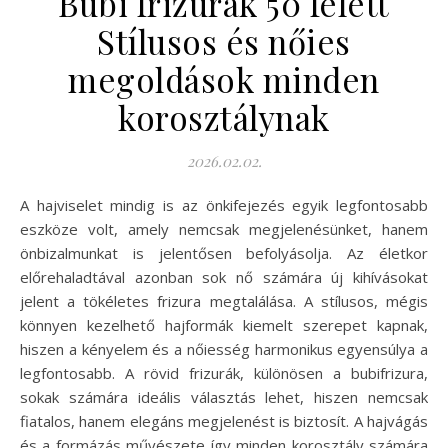
Bubi frizurák 50 felett
Stílusos és nőies
megoldások minden
korosztálynak
2026.02.02.
A hajviselet mindig is az önkifejezés egyik legfontosabb
eszköze volt, amely nemcsak megjelenésünket, hanem
önbizalmunkat is jelentősen befolyásolja. Az életkor
előrehaladtával azonban sok nő számára új kihívásokat
jelent a tökéletes frizura megtalálása. A stílusos, mégis
könnyen kezelhető hajformák kiemelt szerepet kapnak,
hiszen a kényelem és a nőiesség harmonikus egyensúlya a
legfontosabb. A rövid frizurák, különösen a bubifrizura,
sokak számára ideális választás lehet, hiszen nemcsak
fiatalos, hanem elegáns megjelenést is biztosít. A hajvágás
és a formázás művészete így minden korosztály számára