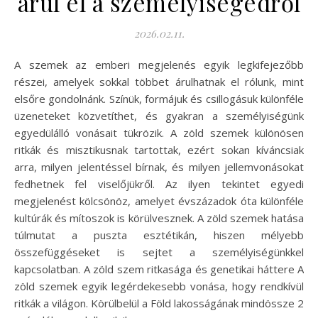
árul el a személyiségedről
2026.02.11.
A szemek az emberi megjelenés egyik legkifejezőbb
részei, amelyek sokkal többet árulhatnak el rólunk, mint
elsőre gondolnánk. Színük, formájuk és csillogásuk különféle
üzeneteket közvetíthet, és gyakran a személyiségünk
egyedülálló vonásait tükrözik. A zöld szemek különösen
ritkák és misztikusnak tartottak, ezért sokan kíváncsiak
arra, milyen jelentéssel bírnak, és milyen jellemvonásokat
fedhetnek fel viselőjükről. Az ilyen tekintet egyedi
megjelenést kölcsönöz, amelyet évszázadok óta különféle
kultúrák és mítoszok is körülvesznek. A zöld szemek hatása
túlmutat a puszta esztétikán, hiszen mélyebb
összefüggéseket is sejtet a személyiségünkkel
kapcsolatban. A zöld szem ritkasága és genetikai háttere A
zöld szemek egyik legérdekesebb vonása, hogy rendkívül
ritkák a világon. Körülbelül a Föld lakosságának mindössze 2