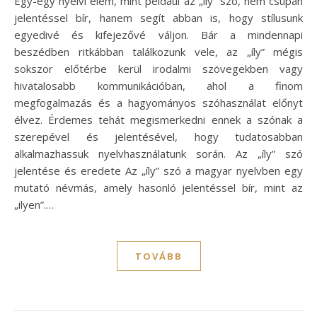
Egy-egy nyelvi elem, mint például az „íly” szó, nem csupán
jelentéssel bír, hanem segít abban is, hogy stílusunk
egyedivé és kifejezővé váljon. Bár a mindennapi
beszédben ritkábban találkozunk vele, az „íly” mégis
sokszor előtérbe kerül irodalmi szövegekben vagy
hivatalosabb kommunikációban, ahol a finom
megfogalmazás és a hagyományos szóhasználat előnyt
élvez. Érdemes tehát megismerkedni ennek a szónak a
szerepével és jelentésével, hogy tudatosabban
alkalmazhassuk nyelvhasználatunk során. Az „íly” szó
jelentése és eredete Az „íly” szó a magyar nyelvben egy
mutató névmás, amely hasonló jelentéssel bír, mint az
„ilyen”.…
TOVÁBB