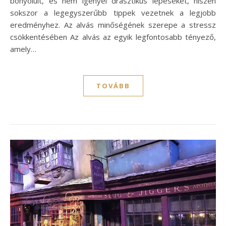
bonyolult, és nem igényel drasztikus lépéseket, hiszen
sokszor a legegyszerűbb tippek vezetnek a legjobb
eredményhez. Az alvás minőségének szerepe a stressz
csökkentésében Az alvás az egyik legfontosabb tényező,
amely…
TOVÁBB