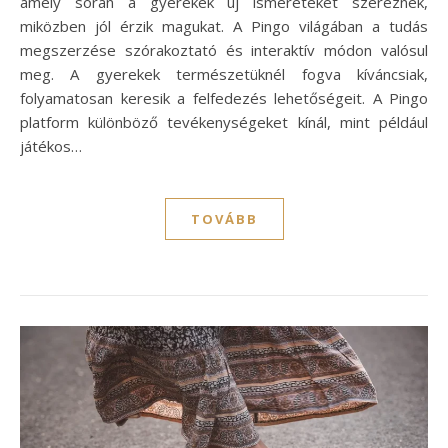
amely során a gyerekek új ismereteket szereznek,
miközben jól érzik magukat. A Pingo világában a tudás
megszerzése szórakoztató és interaktív módon valósul
meg. A gyerekek természetüknél fogva kíváncsiak,
folyamatosan keresik a felfedezés lehetőségeit. A Pingo
platform különböző tevékenységeket kínál, mint például
játékos…
TOVÁBB