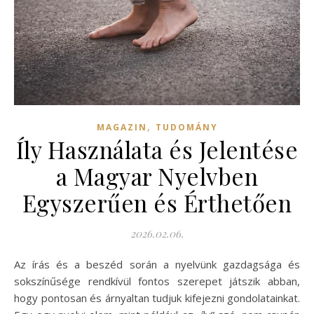
,
MAGAZIN
TUDOMÁNY
Íly Használata és Jelentése
a Magyar Nyelvben
Egyszerűen és Érthetően
2026.02.06.
Az írás és a beszéd során a nyelvünk gazdagsága és
sokszínűsége rendkívül fontos szerepet játszik abban,
hogy pontosan és árnyaltan tudjuk kifejezni gondolatainkat.