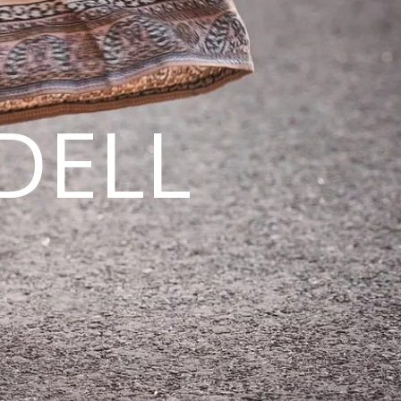
DELL
N