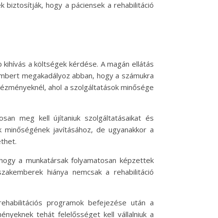
 biztosítják, hogy a páciensek a rehabilitáció
kihívás a költségek kérdése. A magán ellátás
k embert megakadályoz abban, hogy a számukra
ntézményeknél, ahol a szolgáltatások minősége
san meg kell újítaniuk szolgáltatásaikat és
k minőségének javításához, de ugyanakkor a
thet.
, hogy a munkatársak folyamatosan képzettek
zakemberek hiánya nemcsak a rehabilitáció
ehabilitációs programok befejezése után a
yeknek tehát felelősséget kell vállalniuk a