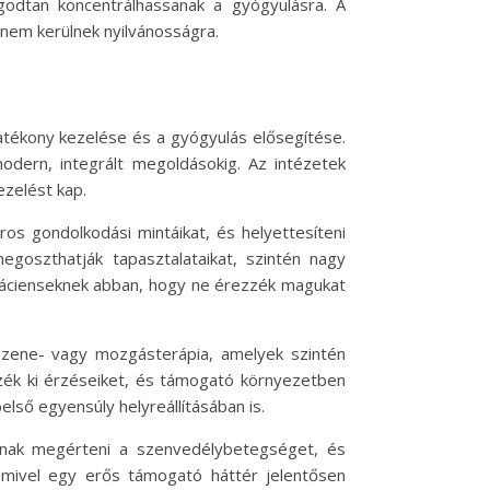
godtan koncentrálhassanak a gyógyulásra. A
 nem kerülnek nyilvánosságra.
atékony kezelése és a gyógyulás elősegítése.
dern, integrált megoldásokig. Az intézetek
ezelést kap.
ros gondolkodási mintáikat, és helyettesíteni
goszthatják tapasztalataikat, szintén nagy
 a pácienseknek abban, hogy ne érezzék magukat
a zene- vagy mozgásterápia, amelyek szintén
zék ki érzéseiket, és támogató környezetben
lső egyensúly helyreállításában is.
jainak megérteni a szenvedélybetegséget, és
n, mivel egy erős támogató háttér jelentősen