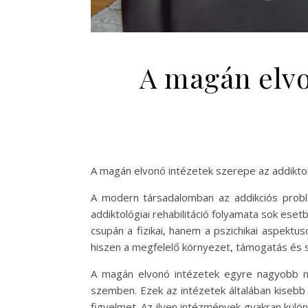
A magán elvo
A magán elvonó intézetek szerepe az addiktoló
A modern társadalomban az addikciós probl
addiktológiai rehabilitáció folyamata sok ese
csupán a fizikai, hanem a pszichikai aspektus
hiszen a megfelelő környezet, támogatás és 
A magán elvonó intézetek egyre nagyobb né
szemben. Ezek az intézetek általában kisebb
figyelmet. Az ilyen intézmények gyakran kül