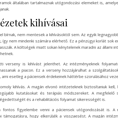
gramok általában tartalmaznak utógondozási elemeket is, amelyek
janak.
ézetek kihívásai
l bírnak, nem mentesek a kihívásoktól sem. Az egyik legnagyobb 
ek, így nem mindenki számára elérhető. Ez a pénzügyi korlát so
lasszák. A költségek miatt sokan kénytelenek maradni az állami i
ehetnek.
i verseny is kihívást jelenthet. Az intézményeknek folyamato
assanak a piacon. Ez a verseny hozzájárulhat a szolgáltatáso
t, ami esetleg a páciensek érdekeinek háttérbe szorulásához veze
oly kihívás. A magán elvonó intézeteknek biztosítaniuk kell
egújabb kutatásokat és terápiás módszereket. A megfelelő s
égedettségét és a rehabilitációs folyamat sikerességét is.
 fontos figyelembe venni a páciensek utógondozását is. A r
 támogatásra, hogy elkerüljék a visszaesést. A magán intézmén