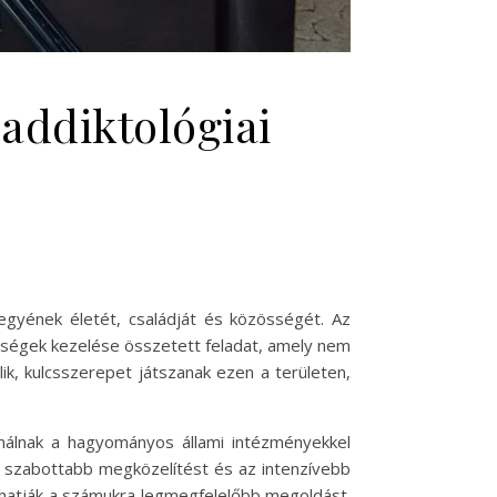
addiktológiai
gyének életét, családját és közösségét. Az
tegségek kezelése összetett feladat, amely nem
lik, kulcsszerepet játszanak ezen a területen,
nálnak a hagyományos állami intézményekkel
e szabottabb megközelítést és az intenzívebb
lhatják a számukra legmegfelelőbb megoldást.