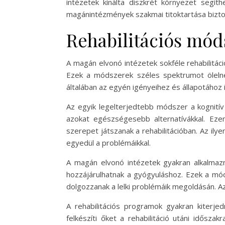
intézetek kínálta diszkrét környezet segí
magánintézmények szakmai titoktartása biztos
Rehabilitációs mó
A magán elvonó intézetek sokféle rehabilitá
Ezek a módszerek széles spektrumot ölelne
általában az egyén igényeihez és állapotához
Az egyik legelterjedtebb módszer a kognitív 
azokat egészségesebb alternatívákkal. Eze
szerepet játszanak a rehabilitációban. Az ily
egyedül a problémáikkal.
A magán elvonó intézetek gyakran alkalmazn
hozzájárulhatnak a gyógyuláshoz. Ezek a mó
dolgozzanak a lelki problémáik megoldásán. Az
A rehabilitációs programok gyakran kiterje
felkészíti őket a rehabilitáció utáni idősz