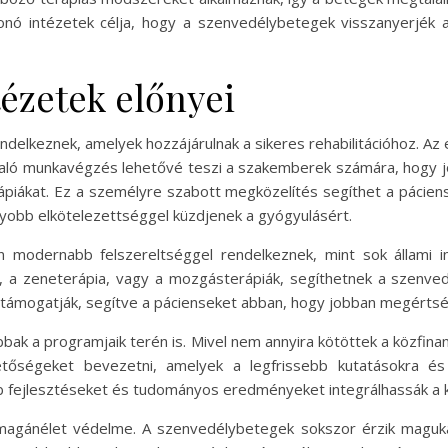
onó intézetek célja, hogy a szenvedélybetegek visszanyerjék az 
ézetek előnyei
delkeznek, amelyek hozzájárulnak a sikeres rehabilitációhoz. Az
való munkavégzés lehetővé teszi a szakemberek számára, hogy 
rápiákat. Ez a személyre szabott megközelítés segíthet a pácien
gyobb elkötelezettséggel küzdjenek a gyógyulásért.
n modernabb felszereltséggel rendelkeznek, mint sok állami 
, a zeneterápia, vagy a mozgásterápiák, segíthetnek a szenvedé
is támogatják, segítve a pácienseket abban, hogy jobban megértsé
ak a programjaik terén is. Mivel nem annyira kötöttek a közfina
hetőségeket bevezetni, amelyek a legfrissebb kutatásokra és
b fejlesztéseket és tudományos eredményeket integrálhassák a k
a magánélet védelme. A szenvedélybetegek sokszor érzik magu