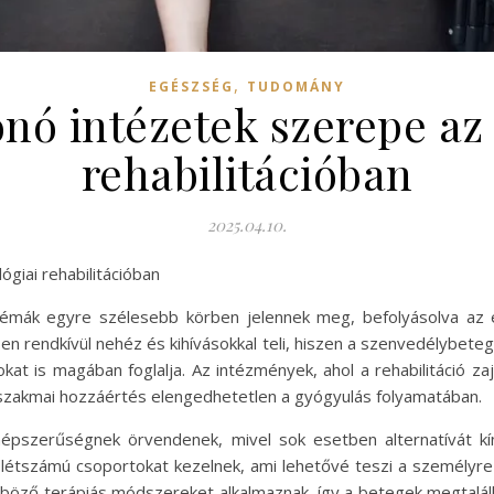
,
EGÉSZSÉG
TUDOMÁNY
nó intézetek szerepe az 
rehabilitációban
2025.04.10.
giai rehabilitációban
émák egyre szélesebb körben jelennek meg, befolyásolva az e
tben rendkívül nehéz és kihívásokkal teli, hiszen a szenvedélybe
okat is magában foglalja. Az intézmények, ahol a rehabilitáció zaj
szakmai hozzáértés elengedhetetlen a gyógyulás folyamatában.
pszerűségnek örvendenek, mivel sok esetben alternatívát kí
 létszámú csoportokat kezelnek, ami lehetővé teszi a személyr
önböző terápiás módszereket alkalmaznak, így a betegek megtalá