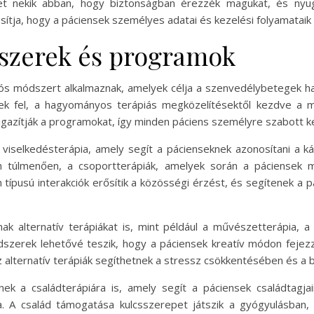
thet nekik abban, hogy biztonságban érezzék magukat, és nyu
ítja, hogy a páciensek személyes adatai és kezelési folyamataik
dszerek és programok
ciós módszert alkalmaznak, amelyek célja a szenvedélybetegek h
k fel, a hagyományos terápiás megközelítésektől kezdve a mo
 igazítják a programokat, így minden páciens személyre szabott k
viselkedésterápia, amely segít a pácienseknek azonosítani a ká
n túlmenően, a csoportterápiák, amelyek során a páciensek me
en típusú interakciók erősítik a közösségi érzést, és segítenek
ak alternatív terápiákat is, mint például a művészetterápia, 
dszerek lehetővé teszik, hogy a páciensek kreatív módon fejez
 alternatív terápiák segíthetnek a stressz csökkentésében és a be
dnek a családterápiára is, amely segít a páciensek családtag
akra. A család támogatása kulcsszerepet játszik a gyógyulásba