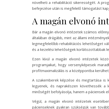
növelheti a rehabilitáció sikerességét. A pro
befejezése után is megfelelő támogatást kap
A magán elvonó int
Bár a magán elvonó intézetek számos előnnye
általában drágább, mint az állami intézmény
legmegfelelőbb rehabilitációs lehetőséget vá
és a kezelési lehetőségek korlátozottabbak l
Ezen kívül a magán elvonó intézetek között
programjaikat, hogy versenyképesek maradh
profitmaximalizálás is a középpontba kerülhe
A szakemberek képzése és megtartása is kom
legyenek, és naprakészen követhessék a l
minőségét befolyásolja, hanem a páciensek el
Végül, a magán elvonó intézetek esetében
pácienseknek gyakran szükségük van további