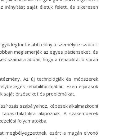
irányítást saját életük felett, és sikeresen
 egyik legfontosabb előny a személyre szabott
jobban megismerjék az egyes pácienseket, és
sek számára abban, hogy a rehabilitáció során
intézmény. Az új technológiák és módszerek
lybetegek rehabilitációjában. Ezen eljárások
k saját érzéseiket és problémáikat.
nszírozás szabályaihoz, képesek alkalmazkodni
 tapasztalatokra alapoznak. A szakemberek
ezelési folyamatokba.
kat megbélyegzettnek, ezért a magán elvonó