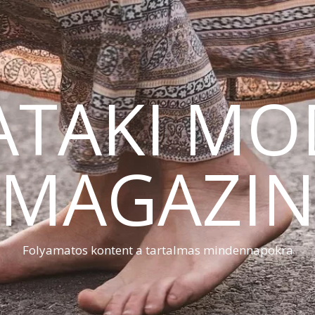
ATAKI MO
MAGAZI
Folyamatos kontent a tartalmas mindennapokra