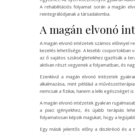
A rehabilitációs folyamat során a magán elv
reintegrálódjanak a társadalomba.
A magán elvonó int
A magán elvonó intézetek számos előnnyel ren
kezelés lehetősége. A kisebb csoportokban 
az ő sajátos szükségleteikhez igazítsák a te
aktívan részt vegyenek a folyamatban, és na
Ezenkívül a magán elvonó intézetek gyakra
alkalmazása, mint például a művészetterápia
nemcsak a fizikai, hanem a lelki egészséget 
A magán elvonó intézetek gyakran rugalmasabb
a piaci igényekhez, és újabb terápiás le
folyamatosan képzik magukat, hogy a legújab
Egy másik jelentős előny a diszkréció és 