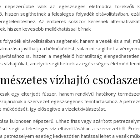
re népszerűbbé válik az egészséges életmódra törekvők k
 hiszen segíthetnek a felesleges folyadék eltávolításában, ezál
regtelenítéshez. Az emberek sokszor keresnek alternatíváka
, hiszen kevesebb mellékhatással bírnak.
s folyadék eltávolításában segítenek, hanem a vesék és a máj
kalmazása javíthatja a bélműködést, valamint segíthet a vérnyom
k javításához is, hiszen a megfelelő hidratáltság elengedhete
s vízhajtókat, amelyek segíthetnek az egészséges életmód fenn
rmészetes vízhajtó csodasze
sak egy elterjedt fűszer, hanem rendkívül hatékony természete
zájárulnak a szervezet egészségének fenntartásához. A petrezse
e működését, így elősegítve a vizeletkiválasztást.
sa különösen népszerű. Ehhez friss vagy szárított petrezselymet 
adásul segít a felesleges víz eltávolításában a szervezetből. Ér
 a petrezselyem esetleg kedvezőtlen hatással lehet a vesék mű