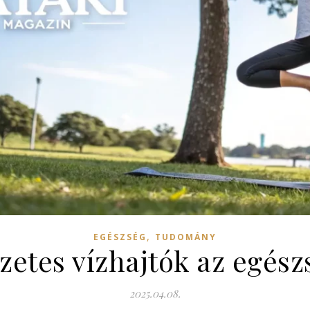
,
EGÉSZSÉG
TUDOMÁNY
zetes vízhajtók az egés
2025.04.08.