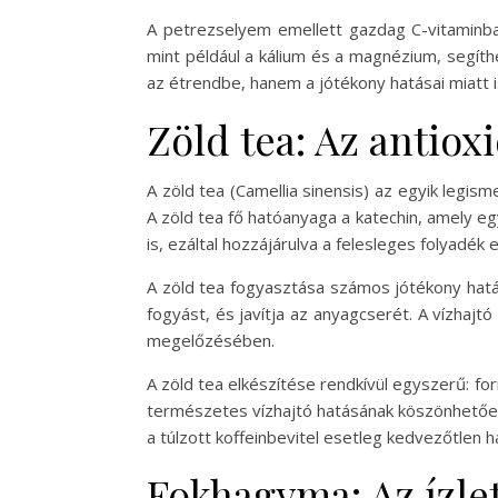
A petrezselyem emellett gazdag C-vitaminba
mint például a kálium és a magnézium, segít
az étrendbe, hanem a jótékony hatásai miatt i
Zöld tea: Az antiox
A zöld tea (Camellia sinensis) az egyik leg
A zöld tea fő hatóanyaga a katechin, amely eg
is, ezáltal hozzájárulva a felesleges folyadék 
A zöld tea fogyasztása számos jótékony hatáss
fogyást, és javítja az anyagcserét. A vízhajt
megelőzésében.
A zöld tea elkészítése rendkívül egyszerű: forrá
természetes vízhajtó hatásának köszönhetően 
a túlzott koffeinbevitel esetleg kedvezőtlen h
Fokhagyma: Az ízlet