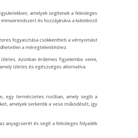
együletekben, amelyek segítenek a felesleges
z immunrendszert és hozzájárulva a különböző
szeres fogyasztása csökkentheti a vérnyomást
edhetetlen a méregtelenítéshez.
 ízletes. Azonban érdemes figyelembe venni,
amely ízletes és egészséges alternatíva.
ban, egy természetes rostban, amely segíti a
eket, amelyek serkentik a vese működését, így
 az anyagcserét és segít a felesleges folyadék