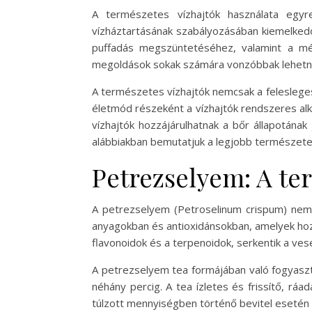
A természetes vízhajtók használata egy
vízháztartásának szabályozásában kiemelkedő,
puffadás megszüntetéséhez, valamint a mé
megoldások sokak számára vonzóbbak lehetnek
A természetes vízhajtók nemcsak a feleslege
életmód részeként a vízhajtók rendszeres al
vízhajtók hozzájárulhatnak a bőr állapotána
alábbiakban bemutatjuk a legjobb természete
Petrezselyem: A te
A petrezselyem (Petroselinum crispum) nemc
anyagokban és antioxidánsokban, amelyek hoz
flavonoidok és a terpenoidok, serkentik a ves
A petrezselyem tea formájában való fogyasztá
néhány percig. A tea ízletes és frissítő, rá
túlzott mennyiségben történő bevitel esetén