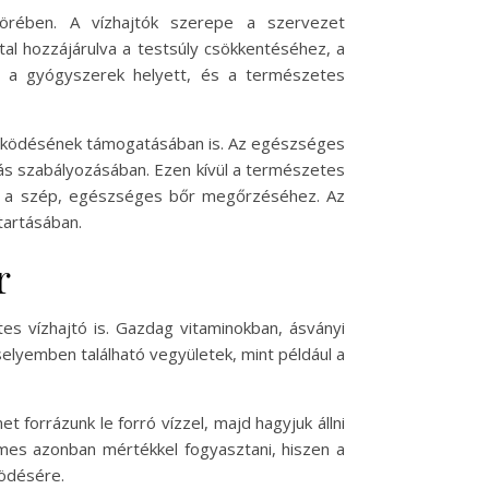
örében. A vízhajtók szerepe a szervezet
tal hozzájárulva a testsúly csökkentéséhez, a
t a gyógyszerek helyett, és a természetes
 működésének támogatásában is. Az egészséges
ás szabályozásában. Ezen kívül a természetes
tlen a szép, egészséges bőr megőrzéséhez. Az
tartásában.
r
s vízhajtó is. Gazdag vitaminokban, ásványi
lyemben található vegyületek, mint például a
forrázunk le forró vízzel, majd hagyjuk állni
demes azonban mértékkel fogyasztani, hiszen a
ködésére.