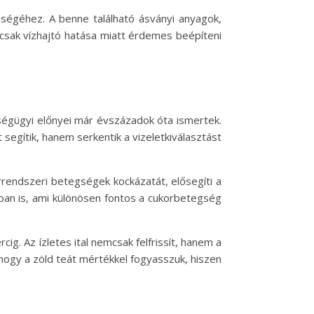
ségéhez. A benne található ásványi anyagok,
csak vízhajtó hatása miatt érdemes beépíteni
ségügyi előnyei már évszázadok óta ismertek.
segítik, hanem serkentik a vizeletkiválasztást
érrendszeri betegségek kockázatát, elősegíti a
sában is, ami különösen fontos a cukorbetegség
rcig. Az ízletes ital nemcsak felfrissít, hanem a
hogy a zöld teát mértékkel fogyasszuk, hiszen