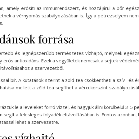
n, amely erősíti az immunrendszert, és hozzájárul a bőr egész
hetnek a vérnyomás szabályozásában is. Így a petrezselyem nem
s.
idánsok forrása
ismertebb és legnépszerűbb természetes vízhajtó, melynek egész
y erős antioxidáns. Ezek a vegyületek nemcsak a sejtek védelmét 
eltávolításához a szervezetből.
al bír. A kutatások szerint a zöld tea csökkentheti a szív- és 
ó hatása mellett a zöld tea segíthet a vércukorszint szabályozá
zzuk le a leveleket forró vízzel, és hagyjuk állni körülbelül 3-5 pe
segít a felesleges folyadék eltávolításában is. Fontos azonban, 
atással lehet a szervezetre.
es vízhajtó