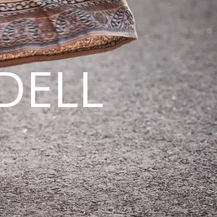
DELL
N