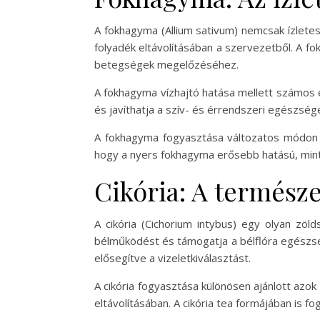
A fokhagyma (Allium sativum) nemcsak ízlete
folyadék eltávolításában a szervezetből. A 
betegségek megelőzéséhez.
A fokhagyma vízhajtó hatása mellett számos 
és javíthatja a szív- és érrendszeri egészsé
A fokhagyma fogyasztása változatos módon t
hogy a nyers fokhagyma erősebb hatású, mint 
Cikória: A természe
A cikória (Cichorium intybus) egy olyan zöl
bélműködést és támogatja a bélflóra egészség
elősegítve a vizeletkiválasztást.
A cikória fogyasztása különösen ajánlott azok
eltávolításában. A cikória tea formájában is fog