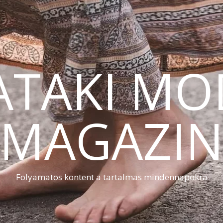
ATAKI MO
MAGAZI
Folyamatos kontent a tartalmas mindennapokra