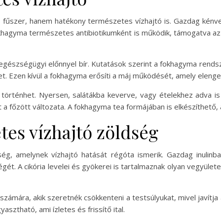
s fűszer, hanem hatékony természetes vízhajtó is. Gazdag kénv
fokhagyma természetes antibiotikumként is működik, támogatva a
egészségügyi előnnyel bír. Kutatások szerint a fokhagyma rend
get. Ezen kívül a fokhagyma erősíti a máj működését, amely eleng
örténhet. Nyersen, salátákba keverve, vagy ételekhez adva is
a főzött változata. A fokhagyma tea formájában is elkészíthető, 
tes vízhajtó zöldség
dség, amelynek vízhajtó hatását régóta ismerik. Gazdag inulin
ét. A cikória levelei és gyökerei is tartalmaznak olyan vegyület
 számára, akik szeretnék csökkenteni a testsúlyukat, mivel javítja
yasztható, ami ízletes és frissítő ital.