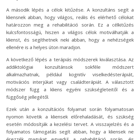
A második lépés a célok kitűzése. A konzultáns segít a
kliensnek abban, hogy világos, reális és elérhető célokat
határozzon meg a rehabilitáció során. Ez a célkitűzés
kulcsfontosságú, hiszen a világos célok motiválhatják a
klienst, és segíthetnek neki abban, hogy a nehézségek
ellenére is a helyes úton maradjon.
A következő lépés a terápiás módszerek kiválasztása. Az
addiktológiai konzultánsok sokféle módszert
alkalmazhatnak, például kognitív viselkedésterápiát,
motivációs interjúkat vagy családterápiát. A választott
módszer függ a kliens egyéni szükségleteitől és a
függőség jellegétől.
Ezek után a konzultációs folyamat során folyamatosan
nyomon követik a kliensek előrehaladását, és szükség
esetén módosítják a kezelési tervet. A visszajelzés és a
folyamatos támogatás segít abban, hogy a kliensek ne
érezzék magukat egyedül a rehabilitáció során, és