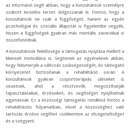
az információ segít abban, hogy a konzultánsok személyre
szabott kezelési tervet dolgozzanak ki. Fontos, hogy a
konzultánsok ne csak a függőséget, hanem az egyén
pszichológiai és szociális állapotát is figyelembe vegyék,
hiszen a függőségek gyakran más mentális zavarokkal is
összefonódnak.
A konzultánsok felelőssége a támogatás nyújtása mellett a
kliensek motiválása is. Segítenek az egyéneknek abban,
hogy felismerjék a változás szükségességét, és támogató
környezetet biztosítanak a rehabilitáció során. A
konzultánsok gyakran csoportterápiás üléseket is
vezetnek, ahol a résztvevők megoszthatják
tapasztalataikat, érzéseiket, és segítséget nyújthatnak
egymásnak. Ez a közösségi támogatás rendkívül fontos a
rehabilitációs folyamatban, mivel a közösséghez való
tartozás érzése segíthet csökkenteni az elszigeteltséget
és a szégyent.