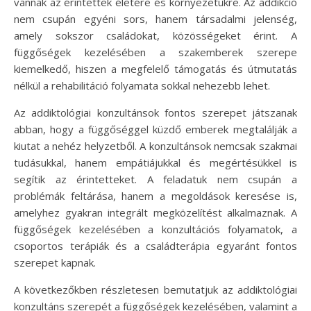
vannak az érintettek életére és környezetükre. Az addikció
nem csupán egyéni sors, hanem társadalmi jelenség,
amely sokszor családokat, közösségeket érint. A
függőségek kezelésében a szakemberek szerepe
kiemelkedő, hiszen a megfelelő támogatás és útmutatás
nélkül a rehabilitáció folyamata sokkal nehezebb lehet.
Az addiktológiai konzultánsok fontos szerepet játszanak
abban, hogy a függőséggel küzdő emberek megtalálják a
kiutat a nehéz helyzetből. A konzultánsok nemcsak szakmai
tudásukkal, hanem empátiájukkal és megértésükkel is
segítik az érintetteket. A feladatuk nem csupán a
problémák feltárása, hanem a megoldások keresése is,
amelyhez gyakran integrált megközelítést alkalmaznak. A
függőségek kezelésében a konzultációs folyamatok, a
csoportos terápiák és a családterápia egyaránt fontos
szerepet kapnak.
A következőkben részletesen bemutatjuk az addiktológiai
konzultáns szerepét a függőségek kezelésében, valamint a