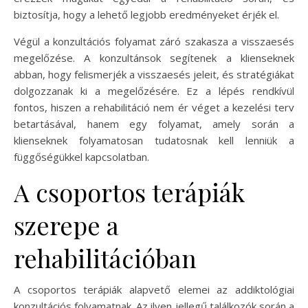
biztosítja, hogy a lehető legjobb eredményeket érjék el.
Végül a konzultációs folyamat záró szakasza a visszaesés
megelőzése. A konzultánsok segítenek a klienseknek
abban, hogy felismerjék a visszaesés jeleit, és stratégiákat
dolgozzanak ki a megelőzésére. Ez a lépés rendkívül
fontos, hiszen a rehabilitáció nem ér véget a kezelési terv
betartásával, hanem egy folyamat, amely során a
klienseknek folyamatosan tudatosnak kell lenniük a
függőségükkel kapcsolatban.
A csoportos terápiák
szerepe a
rehabilitációban
A csoportos terápiák alapvető elemei az addiktológiai
konzultációs folyamatnak. Az ilyen jellegű találkozók során a