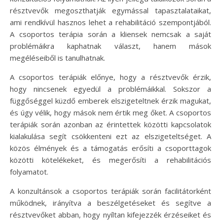
résztvevők megoszthatják egymással tapasztalataikat,
ami rendkívül hasznos lehet a rehabilitáció szempontjából.
A csoportos terápia során a kliensek nemcsak a saját
problémáikra kaphatnak választ, hanem mások
megéléseiből is tanulhatnak.
A csoportos terápiák előnye, hogy a résztvevők érzik,
hogy nincsenek egyedül a problémáikkal. Sokszor a
függőséggel küzdő emberek elszigeteltnek érzik magukat,
és úgy vélik, hogy mások nem értik meg őket. A csoportos
terápiák során azonban az érintettek közötti kapcsolatok
kialakulása segít csökkenteni ezt az elszigeteltséget. A
közös élmények és a támogatás erősíti a csoporttagok
közötti kötelékeket, és megerősíti a rehabilitációs
folyamatot.
A konzultánsok a csoportos terápiák során facilitátorként
működnek, irányítva a beszélgetéseket és segítve a
résztvevőket abban, hogy nyíltan kifejezzék érzéseiket és