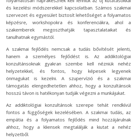
folyamatosan naprakésznek kell lenniük az új kutatásokkal
és kezelési módszerekkel kapcsolatban. Számos szakmai
szervezet és egyesület biztosít lehetőséget a folyamatos
képzésre, workshopokra és konferenciákra, ahol a
szakemberek megoszthatják tapasztalataikat és
tanulhatnak egymástól.
A szakmai fejlődés nemcsak a tudás bővítését jelenti,
hanem a személyes fejlődést is. Az addiktológiai
konzultánsoknak gyakran szembe kell nézniük nehéz
helyzetekkel, és fontos, hogy képesek legyenek
önmagukat is kezelni. A szupervízió és a szakmai
támogatás elengedhetetlen ahhoz, hogy a konzultánsok
hosszú távon is hatékonyan tudják végezni a munkájukat.
Az addiktológiai konzultánsok szerepe tehát rendkívül
fontos a függőségek kezelésében. A szakmai tudás, az
empátia és a folyamatos fejlődés mind hozzájárulnak
ahhoz, hogy a kliensek megtalálják a kiutat a nehéz
helyzetből.