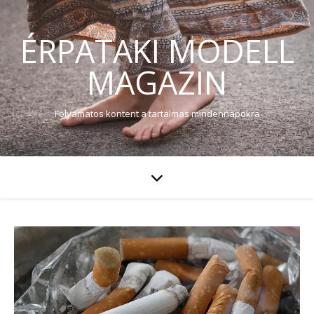
ÉRPATAKI MODELL
MAGAZIN
Folyamatos kontent a tartalmas mindennapokra