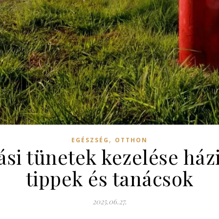
,
EGÉSZSÉG
OTTHON
ási tünetek kezelése ház
tippek és tanácsok
2025.06.27.