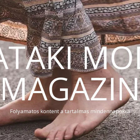
ATAKI MO
MAGAZI
Folyamatos kontent a tartalmas mindennapokra