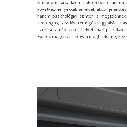
A modern társadalom sok ember számára a 
következményekkel, amelyek akkor jelentkezn
hanem pszichológiai szinten is megjelennek
szorongás, izzadás, remegés vagy akár alvász
szokásos módszerek helyett házi praktikáka
Fontos megérteni, hogy a megfelelő megközelí