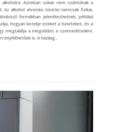
 alkoholra. Azonban sokan nem számolnak a
Az alkohol elvonási tünetei nemcsak fizikai,
ülönböző formákban jelentkezhetnek, például
udja, hogyan kezelje ezeket a tüneteket, és a
gy megtalálja a megoldást a szenvedéseikre.
 enyhíthetőek is. A házilag…