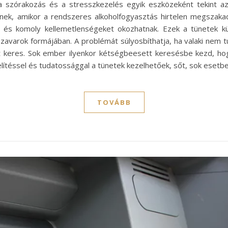
szórakozás és a stresszkezelés egyik eszközeként tekint az
ek, amikor a rendszeres alkoholfogyasztás hirtelen megszakad. 
, és komoly kellemetlenségeket okozhatnak. Ezek a tünetek k
avarok formájában. A problémát súlyosbíthatja, ha valaki nem t
t keres. Sok ember ilyenkor kétségbeesett keresésbe kezd, ho
téssel és tudatossággal a tünetek kezelhetőek, sőt, sok esetben
TOVÁBB