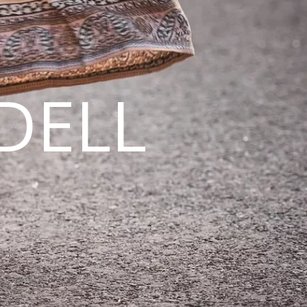
DELL
N