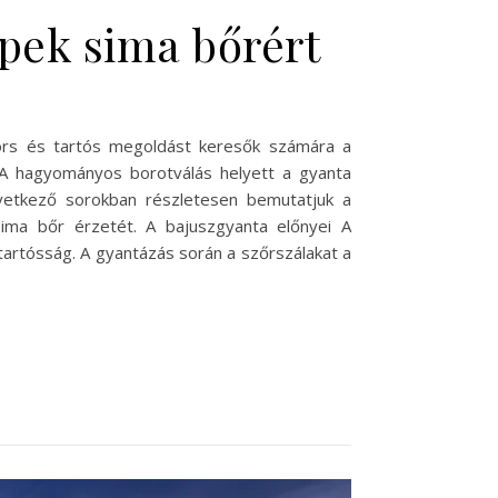
ppek sima bőrért
yors és tartós megoldást keresők számára a
 A hagyományos borotválás helyett a gyanta
következő sorokban részletesen bemutatjuk a
sima bőr érzetét. A bajuszgyanta előnyei A
tartósság. A gyantázás során a szőrszálakat a