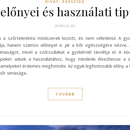
,
DIVAT
EGÉSZSÉG
előnyei és használati ti
2026.01.30.
 a szőrtelenítési módszerek között, és nem véletlenül. A g
lja, hanem számos előnnyel is jár a bőr egészségére nézve.
simaságot, mivel a szőrszálakat a gyökérnél távolítja el. A 
ippeket adunk a használatához, hogy mindenki élvezhesse a 
 amelyeket érdemes megfontolni. Az egyik legfontosabb előny a 
a bőr simasága…
TOVÁBB