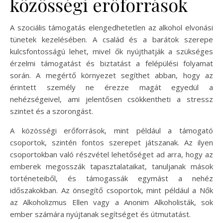
közösségi erőforrások
A szociális támogatás elengedhetetlen az alkohol elvonási
tünetek kezelésében. A család és a barátok szerepe
kulcsfontosságú lehet, mivel ők nyújthatják a szükséges
érzelmi támogatást és biztatást a felépülési folyamat
során. A megértő környezet segíthet abban, hogy az
érintett személy ne érezze magát egyedül a
nehézségeivel, ami jelentősen csökkentheti a stressz
szintet és a szorongást.
A közösségi erőforrások, mint például a támogató
csoportok, szintén fontos szerepet játszanak. Az ilyen
csoportokban való részvétel lehetőséget ad arra, hogy az
emberek megosszák tapasztalataikat, tanuljanak mások
történeteiből, és támogassák egymást a nehéz
időszakokban. Az önsegítő csoportok, mint például a Nők
az Alkoholizmus Ellen vagy a Anonim Alkoholisták, sok
ember számára nyújtanak segítséget és útmutatást.