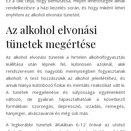
Ez a cikk célja, hogy bemutassa, milyen lehetőségek állnak
rendelkezésre a házi kezelés során, és hogy miként lehet
enyhíteni az alkohol elvonási tüneteit.
Az alkohol elvonási
tünetek megértése
Az alkohol elvonási tünetek a hirtelen alkoholfogyasztás
leállítása után lépnek fel, különösen azoknál, akik
rendszeresen és nagyobb mennyiségben fogyasztanak
alkoholt. A test hozzászokik az alkohol jelenlétéhez, és
annak hiánya különböző fizikai és mentális reakciókat vált ki.
A tünetek megjelenése és súlyossága egyénenként
változó, de gyakran tapasztalhatóak a következő
formákban: szorongás, depresszió, izzadás, remegés,
hányinger, alvászavarok és még sok más.
A legkorábbi tünetek általában 6-12 órával az utolsó