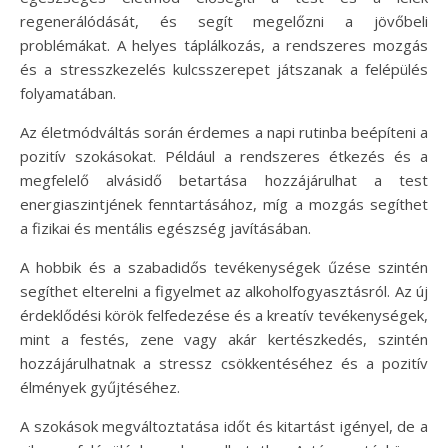
regenerálódását, és segít megelőzni a jövőbeli
problémákat. A helyes táplálkozás, a rendszeres mozgás
és a stresszkezelés kulcsszerepet játszanak a felépülés
folyamatában.
Az életmódváltás során érdemes a napi rutinba beépíteni a
pozitív szokásokat. Például a rendszeres étkezés és a
megfelelő alvásidő betartása hozzájárulhat a test
energiaszintjének fenntartásához, míg a mozgás segíthet
a fizikai és mentális egészség javításában.
A hobbik és a szabadidős tevékenységek űzése szintén
segíthet elterelni a figyelmet az alkoholfogyasztásról. Az új
érdeklődési körök felfedezése és a kreatív tevékenységek,
mint a festés, zene vagy akár kertészkedés, szintén
hozzájárulhatnak a stressz csökkentéséhez és a pozitív
élmények gyűjtéséhez.
A szokások megváltoztatása időt és kitartást igényel, de a