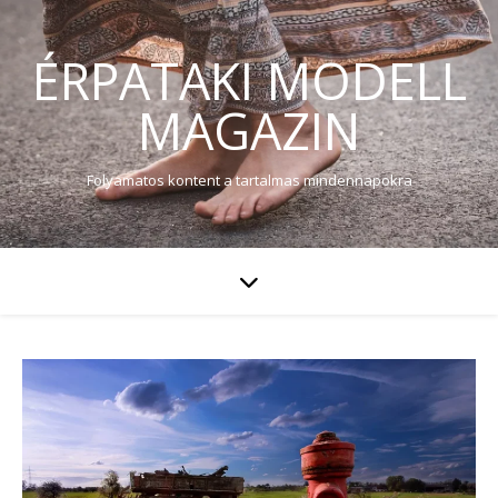
ÉRPATAKI MODELL
MAGAZIN
Folyamatos kontent a tartalmas mindennapokra