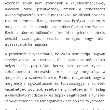
Azonban sokan nem számolnak a következményekkel,
amelyek akkor jelentkeznek, amikor a rendszeres
alkoholfogyasztás hirtelen megszakad. Az alkohol elvonási
tünetei nemcsak fizikai, hanem pszichológiai szinten is
megjelennek, és komoly kellemetlenségeket okozhatnak.
Ezek a tünetek különböző formákban jelentkezhetnek,
például szorongás, izzadás, remegés vagy akár
alvászavarok formájában.
A problémát súlyosbíthatja, ha valaki nem tudja, hogyan
kezelje ezeket a tüneteket, és a szokásos módszerek
helyett házi praktikákat keres. Sok ember ilyenkor
kétségbeesett keresésbe kezd, hogy megtalálja a
megoldást a szenvedéseikre. Fontos megérteni, hogy a
megfelelő megközelítéssel és tudatossággal a tünetek
kezelhetőek, sőt, sok esetben enyhíthetőek is. A házilag
alkalmazható módszerek és tippek segíthetnek a tünetek
csökkentésében, és támogathatják a felépülési folyamatot.