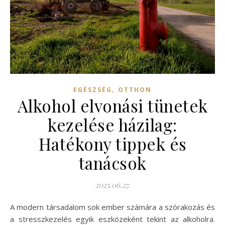
,
EGÉSZSÉG
OTTHON
Alkohol elvonási tünetek
kezelése házilag:
Hatékony tippek és
tanácsok
2025.06.27.
A modern társadalom sok ember számára a szórakozás és
a stresszkezelés egyik eszközeként tekint az alkoholra.