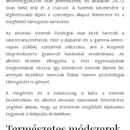
alkoholfogyasztás után jelentkeznek, és általában 24-72
órán belül érik el a csúcsot. A tünetek kezelésére a
legfontosabb lépés a személyes állapot felmérése és a
megfelelő támogatás keresése.
Az elvonási tünetek fiziológiai okai közé tartozik a
neurotranszmitterek, mint a dopamin és a gamma-amino-
vajsav (GABA) szintjének változása, ami a központi
idegrendszerre gyakorolt hatásokat eredményez. Az
alkohol hirtelen elhagyása a test egyensúlyának
megbomlását okozza, így különböző tünetek lépnek fel,
amelyek kezelése nemcsak fizikai, hanem pszichológiai
támogatást is igényel.
A megértés és a tudatosság a kulcs a tünetek
kezelésében. Az alkohol elvonási tüneteinek felismerése
segíthet abban, hogy az érintettek megfelelő lépéseket
tegyenek a felépülés érdekében.
Természetes módszerek