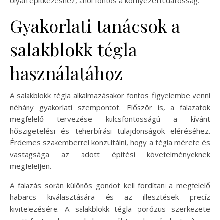
olyan építkezéshez, ahol fontos a környezettudatosság.
Gyakorlati tanácsok a
salakblokk tégla
használatához
A salakblokk tégla alkalmazásakor fontos figyelembe venni
néhány gyakorlati szempontot. Először is, a falazatok
megfelelő tervezése kulcsfontosságú a kívánt
hőszigetelési és teherbírási tulajdonságok eléréséhez.
Érdemes szakemberrel konzultálni, hogy a tégla mérete és
vastagsága az adott építési követelményeknek
megfeleljen.
A falazás során különös gondot kell fordítani a megfelelő
habarcs kiválasztására és az illesztések precíz
kivitelezésére. A salakblokk tégla porózus szerkezete