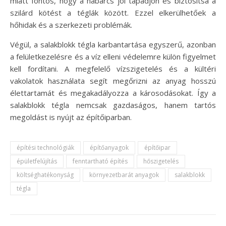
miatt fontos, hogy a habarcs jól tapadjon és biztosítsa a
szilárd kötést a téglák között. Ezzel elkerülhetőek a
hőhidak és a szerkezeti problémák.
Végül, a salakblokk tégla karbantartása egyszerű, azonban
a felületkezelésre és a víz elleni védelemre külön figyelmet
kell fordítani. A megfelelő vízszigetelés és a kültéri
vakolatok használata segít megőrizni az anyag hosszú
élettartamát és megakadályozza a károsodásokat. Így a
salakblokk tégla nemcsak gazdaságos, hanem tartós
megoldást is nyújt az építőiparban.
építési technológiák
építőanyagok
építőipar
épületfelújítás
fenntartható építés
hőszigetelés
költséghatékonyság
környezetbarát anyagok
salakblokk
tégla