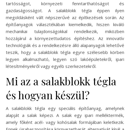
tartósságot, környezeti fenntarthatóságot és
gazdaságosságot. A salakblokk tégla éppen ilyen
megoldásként vált népszerűvé az építkezések során. Az
építőanyagok választékában kiemelkedik, hiszen kiváló
mechanikai tulajdonságokkal rendelkezik, miközben
hozzájárul a környezettudatos építéshez. Az innovatív
technológiák és a rendelkezésre álló alapanyagok lehetővé
teszik, hogy a salakblokk tégla egyre szélesebb körben
legyen alkalmazható, legyen szó lakóépületekről, ipari
létesítményekről vagy egyéb szerkezetekről.
Mi az a salakblokk tégla
és hogyan készül?
A salakblokk tégla egy speciális építőanyag, amelynek
alapját a salak képezi. A salak egy ipari melléktermék,
amely főként acél- vagy kohósalak formájában keletkezik.
Ennek újrahasznosítása környezetbarát alternatívát kínál a