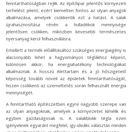
fenntarthatóságban rejlik. Az építőipar jelentős környezeti
terhelést jelent, ezért kiemelten fontos az olyan anyagok
alkalmazása, amelyek csökkentik ezt a hatást. A salak
újrahasznosítása révén a hulladékok mennyisége
jelentősen csökken, miközben kevesebb természetes
nyersanyag kerül felhasználásra.
Emellett a termék előállításához szükséges energiaigény is
alacsonyabb lehet a hagyományos téglákhoz képest,
különösen akkor, ha energiahatékony technológiákat
alkalmaznak. A hosszú élettartam és a jó hőszigetelő
képesség tovább növeli az épületek fenntarthatóságát,
hiszen csökkenti az üzemeltetés során felhasznált energia
mennyiségét.
A fenntartható építészetben egyre nagyobb szerepe van
az olyan anyagoknak, amelyek a környezetet kímélik és
egyben gazdaságosak is. A salakblokk tégla ezen
igényeknek egyaránt megfelel, így ideális választás minden