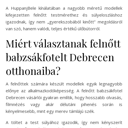
A HuppanjBele kínálatában a nagyobb méretű modellek
kifejezetten felnőtt testmérethez és súlyeloszláshoz
igazodnak, így nem „gyerekszobából kinőtt” megoldásról
van szó, hanem valódi, teljes értékű ülőbútorról.
Miért választanak felnőtt
babzsákfotelt Debrecen
otthonaiba?
A felnőttek számára készült modellek egyik legnagyobb
előnye az alkalmazkodóképesség. A felnőtt babzsákfotel
Debrecen vásárlói gyakran említik, hogy hosszabb olvasás,
filmnézés vagy akár délutáni pihenés során is
kényelmesebb, mint egy merev támlájú szék.
A töltet a test súlyához igazodik, így nem kényszerít