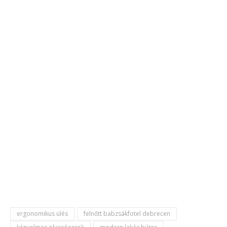
ergonomikus ülés
felnőtt babzsákfotel debrecen