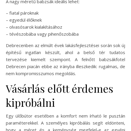
A nagy méretű babzsák ideális lehet:
– fiatal pároknak
– egyedül élőknek
– olvasósarok kialakításához
– tévészobába vagy pihenőszobába
Debrecenben az elmúlt évek lakásfejlesztései során sok új
építésű ingatlan készült, ahol a belső tér tudatos
tervezése kiemelt szempont. A felnőtt babzsákfotel
Debrecen piacán ebbe az irányba illeszkedik: rugalmas, de
nem kompromisszumos megoldás.
Vásárlás előtt érdemes
kipróbálni
Egy ülőbútor esetében a komfort nem írható le pusztán
paraméterekkel. A személyes kipróbálás segít eldönteni,
hogy a méret és a keménység megfelel-e az egyéni