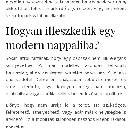
egyetlen fix pozícióba. Ez különösen fontos azok számára,
akik otthon töltik a munkaidő egy részét, vagy esténként
szeretnének valóban ellazulni.
Hogyan illeszkedik egy
modern nappaliba?
Sokan attól tartanak, hogy egy babzsák nem illik elegáns
környezetbe. A mai modellek azonban letisztult
formavilággal és semleges színekkel készülnek. A felnőtt
babzsákfotel Debrecen kínálatában többféle méret és
stílus elérhető, így könnyen integrálható modern,
minimalista vagy akár klasszikus berendezésű nappaliba is.
Előnye, hogy nem uralja le a teret. Ha szükséges,
félretehető, áthelyezhető, vagy akár másik helyiségbe is
átvihető. Ez a mobilitás különösen hasznos kisebb lakások
esetében.