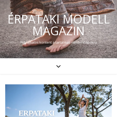
ÉRPATAKI MODELL
MAGAZIN
Folyamatos kontent a tartalmas mindennapokra