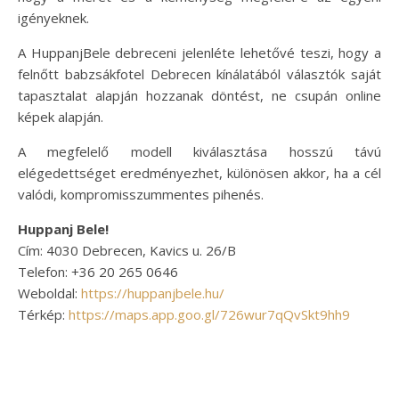
igényeknek.
A HuppanjBele debreceni jelenléte lehetővé teszi, hogy a
felnőtt babzsákfotel Debrecen kínálatából választók saját
tapasztalat alapján hozzanak döntést, ne csupán online
képek alapján.
A megfelelő modell kiválasztása hosszú távú
elégedettséget eredményezhet, különösen akkor, ha a cél
valódi, kompromisszummentes pihenés.
Huppanj Bele!
Cím: 4030 Debrecen, Kavics u. 26/B
Telefon: +36 20 265 0646
Weboldal:
https://huppanjbele.hu/
Térkép:
https://maps.app.goo.gl/726wur7qQvSkt9hh9