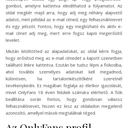
gombot, amelyre kattintva elindíthatod a folyamatot. Az
oldal megkér majd arra, hogy adj meg néhány alapvető
adatot, mint például az e-mail címed, egy felhasználónevet
és egy jelszót. Fontos, hogy egy megbízható és aktív e-
mail címet adj meg, mert erre fogsz kapni megerősítő
levelet.
Miután kitöltötted az alapadatokat, az oldal kérni fogja,
hogy erősítsd meg az e-mail címedet a kapott üzenetben
található linkre kattintva. Ezután be tudsz lépni a fiókodba,
ahol további személyes adatokat kell megadnod,
különösen, ha tartalomkészítőként szeretnél
tevékenykedni. Ez magában foglalja az életkor igazolását,
mivel OnlyFans 18 éven felüliek számára elérhető. A fiók
beállítása során fontos, hogy gondosan válassz
felhasználónevet, hiszen ez lesz az oldaladon megjelenő
azonosító, amellyel mások megtalálnak téged.
Az OnlyFans profil