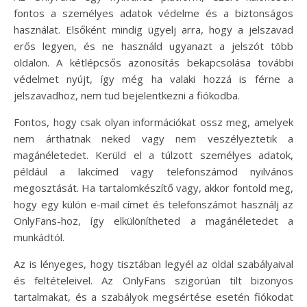
fontos a személyes adatok védelme és a biztonságos
használat. Elsőként mindig ügyelj arra, hogy a jelszavad
erős legyen, és ne használd ugyanazt a jelszót több
oldalon. A kétlépcsős azonosítás bekapcsolása további
védelmet nyújt, így még ha valaki hozzá is férne a
jelszavadhoz, nem tud bejelentkezni a fiókodba.
Fontos, hogy csak olyan információkat ossz meg, amelyek
nem árthatnak neked vagy nem veszélyeztetik a
magánéletedet. Kerüld el a túlzott személyes adatok,
például a lakcímed vagy telefonszámod nyilvános
megosztását. Ha tartalomkészítő vagy, akkor fontold meg,
hogy egy külön e-mail címet és telefonszámot használj az
OnlyFans-hoz, így elkülönítheted a magánéletedet a
munkádtól.
Az is lényeges, hogy tisztában legyél az oldal szabályaival
és feltételeivel. Az OnlyFans szigorúan tilt bizonyos
tartalmakat, és a szabályok megsértése esetén fiókodat