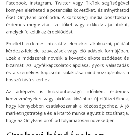
Facebook, Instagram, Twitter vagy TikTok segítségével
könnyen elérheted a potenciális követőket, és irányíthatod
őket OnlyFans profilodra. A közösségi média posztokban
érdemes megosztani ízelítőket vagy exkluzív ajánlatokat,
amelyek felkeltik az érdeklődést.
Emellett érdemes interaktív elemeket alkalmazni, például
kérdezz-felelek, szavazások vagy élő adások formájában.
Ezek a módszerek növelik a követők elköteleződését és
bizalmát. Az ügyfélkapcsolatok ápolása, gyors válaszadás
és a személyes kapcsolat kialakítása mind hozzájárulnak a
hosszú távú sikerhez.
Az árképzés is kulcsfontosságú; időnként érdemes
kedvezményeket vagy akciókat kínálni az új előfizetőknek,
hogy könnyebben csatlakozzanak a közösségedhez. A jó
marketingstratégia és a kitartó munka együtt biztosíthatja,
hogy az OnlyFans profilod folyamatosan növekedjen.