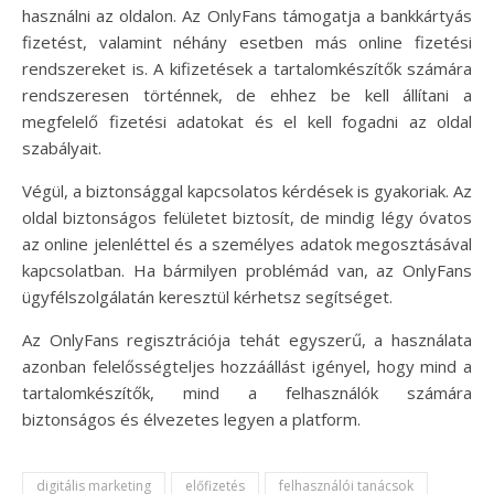
használni az oldalon. Az OnlyFans támogatja a bankkártyás
fizetést, valamint néhány esetben más online fizetési
rendszereket is. A kifizetések a tartalomkészítők számára
rendszeresen történnek, de ehhez be kell állítani a
megfelelő fizetési adatokat és el kell fogadni az oldal
szabályait.
Végül, a biztonsággal kapcsolatos kérdések is gyakoriak. Az
oldal biztonságos felületet biztosít, de mindig légy óvatos
az online jelenléttel és a személyes adatok megosztásával
kapcsolatban. Ha bármilyen problémád van, az OnlyFans
ügyfélszolgálatán keresztül kérhetsz segítséget.
Az OnlyFans regisztrációja tehát egyszerű, a használata
azonban felelősségteljes hozzáállást igényel, hogy mind a
tartalomkészítők, mind a felhasználók számára
biztonságos és élvezetes legyen a platform.
digitális marketing
előfizetés
felhasználói tanácsok