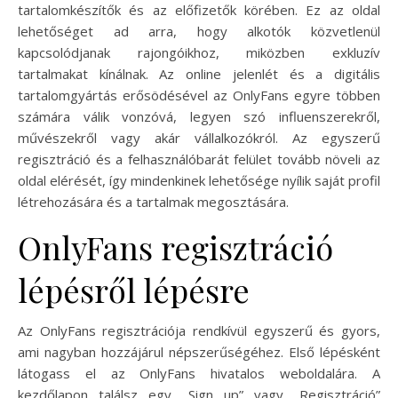
tartalomkészítők és az előfizetők körében. Ez az oldal
lehetőséget ad arra, hogy alkotók közvetlenül
kapcsolódjanak rajongóikhoz, miközben exkluzív
tartalmakat kínálnak. Az online jelenlét és a digitális
tartalomgyártás erősödésével az OnlyFans egyre többen
számára válik vonzóvá, legyen szó influenszerekről,
művészekről vagy akár vállalkozókról. Az egyszerű
regisztráció és a felhasználóbarát felület tovább növeli az
oldal elérését, így mindenkinek lehetősége nyílik saját profil
létrehozására és a tartalmak megosztására.
OnlyFans regisztráció
lépésről lépésre
Az OnlyFans regisztrációja rendkívül egyszerű és gyors,
ami nagyban hozzájárul népszerűségéhez. Első lépésként
látogass el az OnlyFans hivatalos weboldalára. A
kezdőlapon találsz egy „Sign up” vagy „Regisztráció”