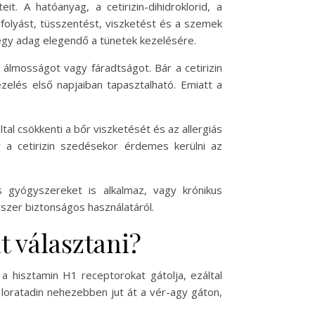
t. A hatóanyag, a cetirizin-dihidroklorid, a
rfolyást, tüsszentést, viszketést és a szemek
i egy adag elegendő a tünetek kezelésére.
álmosságot vagy fáradtságot. Bár a cetirizin
zelés első napjaiban tapasztalható. Emiatt a
ltal csökkenti a bőr viszketését és az allergiás
 a cetirizin szedésekor érdemes kerülni az
ás gyógyszereket is alkalmaz, vagy krónikus
szer biztonságos használatáról.
t választani?
 a hisztamin H1 receptorokat gátolja, ezáltal
a loratadin nehezebben jut át a vér-agy gáton,