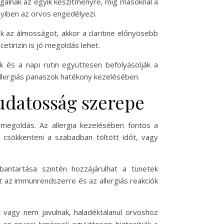
gálnak az egyik készítményre, míg másoknál a
nyiben az orvos engedélyezi.
k az álmosságot, akkor a claritine előnyösebb
etirizin is jó megoldás lehet.
és a napi rutin együttesen befolyásolják a
allergiás panaszok hatékony kezelésében.
tudatosság szerepe
 megoldás. Az allergia kezelésében fontos a
 csökkenteni a szabadban töltött időt, vagy
bantartása szintén hozzájárulhat a tünetek
t az immunrendszerre és az allergiás reakciók
 vagy nem javulnak, haladéktalanul orvoshoz