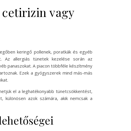
 cetirizin vagy
evegőben keringő pollenek, poratkák és egyéb
. Az allergiás tünetek kezelése során az
egyéb panaszokat. A piacon többféle készítmény
é tartoznak. Ezek a gyógyszerek mind más-más
kat.
rhetjük el a leghatékonyabb tünetcsökkentést,
t, különösen azok számára, akik nemcsak a
lehetőségei