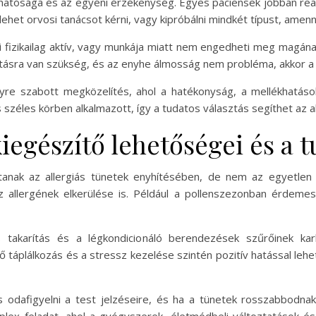
hatósága és az egyéni érzékenység. Egyes páciensek jobban rea
ehet orvosi tanácsot kérni, vagy kipróbálni mindkét típust, amen
ki fizikailag aktív, vagy munkája miatt nem engedheti meg magána
pításra van szükség, és az enyhe álmosság nem probléma, akkor a c
e szabott megközelítés, ahol a hatékonyság, a mellékhatások 
széles körben alkalmazott, így a tudatos választás segíthet az 
kiegészítő lehetőségei és a 
jtanak az allergiás tünetek enyhítésében, de nem az egyetlen
 allergének elkerülése is. Például a pollenszezonban érdemes
 takarítás és a légkondicionáló berendezések szűrőinek kar
 táplálkozás és a stressz kezelése szintén pozitív hatással lehe
odafigyelni a test jelzéseire, és ha a tünetek rosszabbodnak