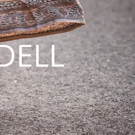
DELL
N