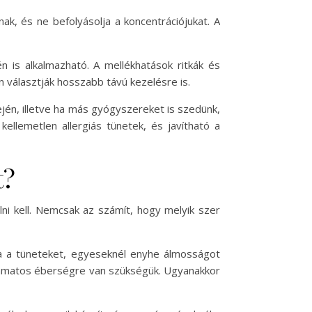
k, és ne befolyásolja a koncentrációjukat. A
tén is alkalmazható. A mellékhatások ritkák és
an választják hosszabb távú kezelésre is.
ején, illetve ha más gyógyszereket is szedünk,
ellemetlen allergiás tünetek, és javítható a
t?
ni kell. Nemcsak az számít, hogy melyik szer
lja a tüneteket, egyeseknél enyhe álmosságot
olyamatos éberségre van szükségük. Ugyanakkor