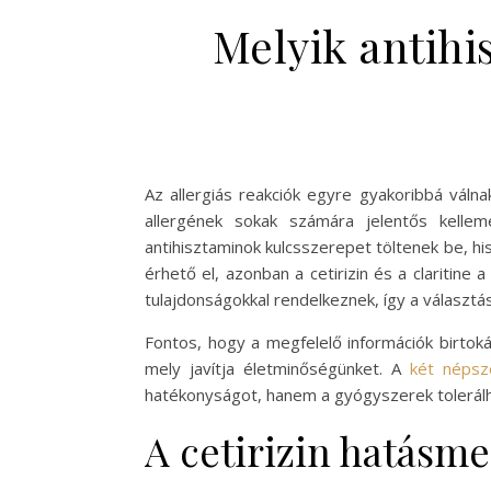
Melyik antihis
Az allergiás reakciók egyre gyakoribbá váln
allergének sokak számára jelentős kelle
antihisztaminok kulcsszerepet töltenek be, hi
érhető el, azonban a cetirizin és a clariti
tulajdonságokkal rendelkeznek, így a választ
Fontos, hogy a megfelelő információk birtoká
mely javítja életminőségünket. A
két népsz
hatékonyságot, hanem a gyógyszerek tolerálh
A cetirizin hatásm