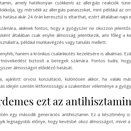
tamin, amely hatékonyan csökkenti az allergiás reakciók tünetei
kkolja, így mérsékli az allergiás panaszokat, mint például az or
és hatása akár 24 órán keresztül is eltarthat, ezért általában nap
számára, akiknek fontos, hogy a gyógyszer ne okozzon jelentős 
sként általában csak enyhe álmosság jelentkezik, ami főleg a ke
használatra, például munkavégzés vagy tanulás mellett.
 enyhíti, hanem a krónikus csalánkiütés kezelésére is alkalmas. Ezá
rtnövekedést biztosít a betegek számára. Fontos tudni, hogy
gyszer álmosságot előidéző hatását.
i, ajánlott orvosi konzultáció, különösen akkor, ha valaki m
ás idején szintén létfontosságú a szakember véleménye a gyógy
rdemes ezt az antihisztamin
intén egy második generációs antihisztamin. Ez a készítmény is
ne egyik legnagyobb előnye, hogy kevésbé okoz álmosságot, mivel 