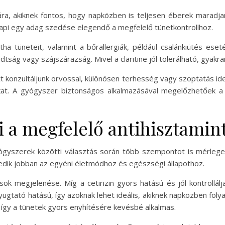
ra, akiknek fontos, hogy napközben is teljesen éberek maradjana
t napi egy adag szedése elegendő a megfelelő tünetkontrollhoz.
átha tüneteit, valamint a bőrallergiák, például csalánkiütés ese
adtság vagy szájszárazság. Mivel a claritine jól tolerálható, gyakr
t konzultáljunk orvossal, különösen terhesség vagy szoptatás id
at. A gyógyszer biztonságos alkalmazásával megelőzhetőek a k
i a megfelelő antihisztamin
yógyszerek közötti választás során több szempontot is mérlegel
kedik jobban az egyéni életmódhoz és egészségi állapothoz.
ok megjelenése. Míg a cetirizin gyors hatású és jól kontrollá
yugtató hatású, így azoknak lehet ideális, akiknek napközben f
ki, így a tünetek gyors enyhítésére kevésbé alkalmas.