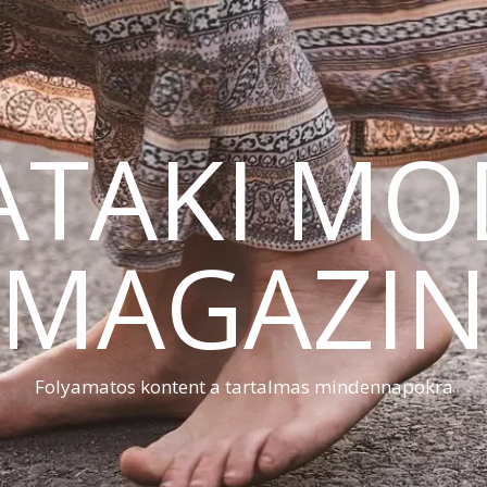
ATAKI MO
MAGAZI
Folyamatos kontent a tartalmas mindennapokra