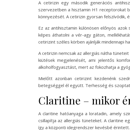
A cetirizin egy második generációs antihisz
szervezetben a hisztamin H1 receptorokat blo
könnyezését. A cetirizin gyorsan felszívódik, 
Ez az antihisztamin különösen előnyös azok 
képes áthatolni a vér-agy gáton, mellékhatá
cetirizint széles körben ajánlják mindennapi 
A cetirizin nemcsak az allergiás nátha tüneteit
kiütések megjelenését, ami jelentős komfo
alkoholfogyasztást, mert az fokozhatja a gyó
Mielőtt azonban cetirizint kezdenénk szedn
betegséggel él együtt. Terhesség és szoptat
Claritine – mikor é
A claritine hatóanyaga a loratadin, amely sz
csillapítja az allergiás tüneteket. A clariti
így a központi idegrendszer kevésbé érintett.