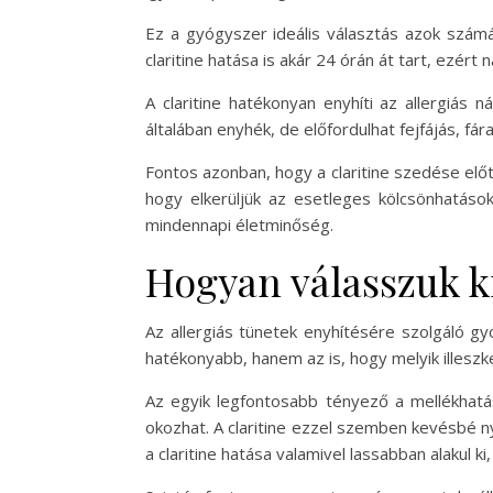
Ez a gyógyszer ideális választás azok számá
claritine hatása is akár 24 órán át tart, ezér
A claritine hatékonyan enyhíti az allergiás n
általában enyhék, de előfordulhat fejfájás, fár
Fontos azonban, hogy a claritine szedése előt
hogy elkerüljük az esetleges kölcsönhatások
mindennapi életminőség.
Hogyan válasszuk k
Az allergiás tünetek enyhítésére szolgáló g
hatékonyabb, hanem az is, hogy melyik illesz
Az egyik legfontosabb tényező a mellékhatás
okozhat. A claritine ezzel szemben kevésbé n
a claritine hatása valamivel lassabban alakul 