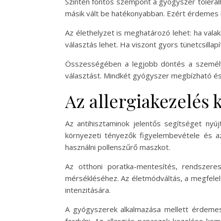
Szintén fontos szempont a gyógyszer tolerál
másik vált be hatékonyabban. Ezért érdemes l
Az élethelyzet is meghatározó lehet: ha vala
választás lehet. Ha viszont gyors tünetcsilla
Összességében a legjobb döntés a személyr
választást. Mindkét gyógyszer megbízható és 
Az allergiakezelés 
Az antihisztaminok jelentős segítséget nyú
környezeti tényezők figyelembevétele és az
használni pollenszűrő maszkot.
Az otthoni poratka-mentesítés, rendszeres
mérsékléséhez. Az életmódváltás, a megfelelő
intenzitására.
A gyógyszerek alkalmazása mellett érdemes 