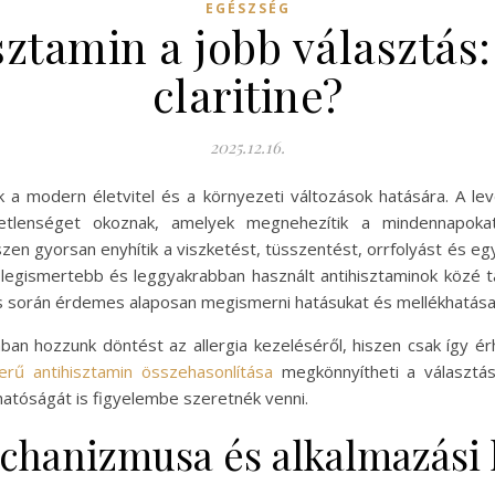
EGÉSZSÉG
ztamin a jobb választás:
claritine?
2025.12.16.
ak a modern életvitel és a környezeti változások hatására. A l
metlenséget okoznak, amelyek megnehezítik a mindennapokat
szen gyorsan enyhítik a viszketést, tüsszentést, orrfolyást és 
ne a legismertebb és leggyakrabban használt antihisztaminok köz
ás során érdemes alaposan megismerni hatásukat és mellékhatásai
ban hozzunk döntést az allergia kezeléséről, hiszen csak így é
erű antihisztamin összehasonlítása
megkönnyítheti a választás
atóságát is figyelembe szeretnék venni.
echanizmusa és alkalmazási 