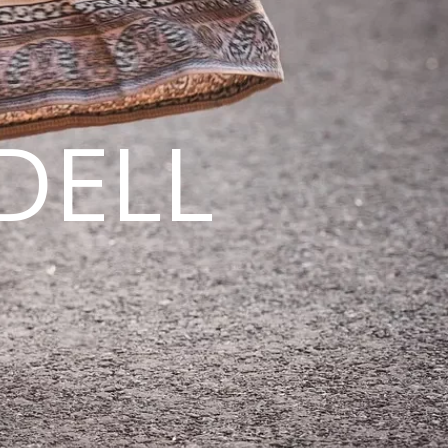
DELL
N