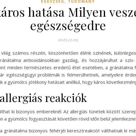
,
EGÉSZSÉG
TUDOMÁNY
ros hatása Milyen veszé
egészségedre
2025.12.05.
világ számos részén, köszönhetően élénk színének, különlege
ránátalma antioxidánsokban gazdag, és hozzájárulhat a szív
int minden természetes eredetű étel esetében, a gránátalma 
ár egészségügyi problémák is felmerülhetnek, amelyekre érde
k a gyümölcs jótékony hatásait anélkül, hogy káros következmény
allergiás reakciók
álthat ki bizonyos embereknél. Az allergiás tünetek között szerep
ban a gyümölcs fogyasztását követően rövid időn belül jelentkezn
y a gránátalma bizonyos fehérjéi keresztreakciót válthatnak ki 