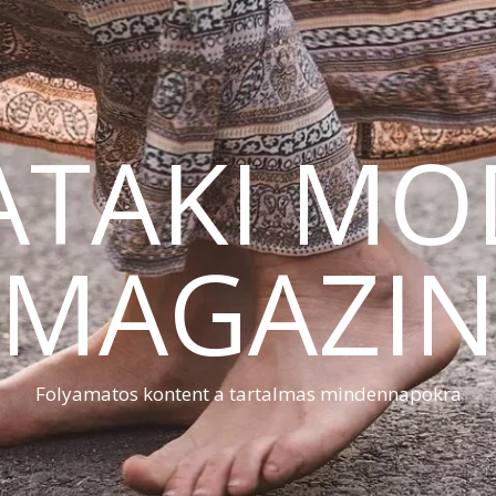
ATAKI MO
MAGAZI
Folyamatos kontent a tartalmas mindennapokra