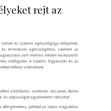
lyeket rejt az
s ízének és számos egészségügyi előnyének.
- és érrendszer egészségéhez, valamint az
fogyasztása sem mentes minden kockázattól.
mes odafigyelni. A tudatos fogyasztás és az
ekkel kellene számolnunk.
elhet a bőrkiütés, viszketés, duzzanat, illetve
ek, és súlyosságuk egyénenként változhat.
más allergénekhez, például az olajos magvakhoz