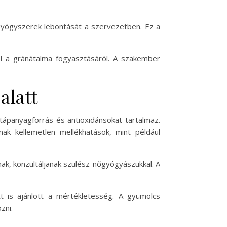
 gyógyszerek lebontását a szervezetben. Ez a
l a gránátalma fogyasztásáról. A szakember
alatt
tápanyagforrás és antioxidánsokat tartalmaz.
ak kellemetlen mellékhatások, mint például
ak, konzultáljanak szülész-nőgyógyászukkal. A
tt is ajánlott a mértékletesség. A gyümölcs
zni.