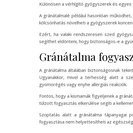
Különösen a vérhígító gyógyszerek és egyes 
A gránátalmalé például hasonlóan működhet, 
kölcsönhatás növelheti a gyógyszerek koncent
Ezért, ha valaki rendszeresen szed gyógys
segíthet eldönteni, hogy biztonságos-e a gyü
Gránátalma fogyaszt
A gránátalma általában biztonságosnak tekin
Ugyanakkor, mivel a terhesség alatt a sze
gyomorégés vagy enyhe allergiás reakciók.
Fontos, hogy a kismamák figyeljenek a gránát
túlzott fogyasztás elkerülése segíti a kelle
Szoptatás alatt a gránátalma tápanyagai po
fogyasztása nem helyettesítheti az egészsége