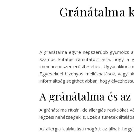
Gránátalma ká
A gránátalma egyre népszerűbb gyümölcs a 
Számos kutatás rámutatott arra, hogy a g
immunrendszer erősítéséhez. Ugyanakkor, m
Egyeseknél bizonyos mellékhatások, vagy ak
informáltság segíthet abban, hogy élvezhessü
A gránátalma és az 
A gránátalma ritkán, de allergiás reakciókat v
légzési nehézségek is. Ezek a tünetek általá
Az allergia kialakulása mögött az állhat, hog