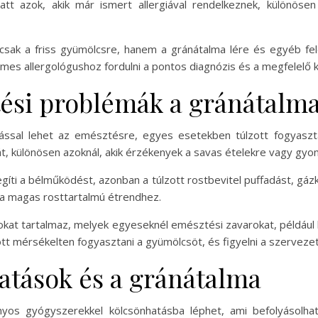
tt azok, akik már ismert allergiával rendelkeznek, különösen
mcsak a friss gyümölcsre, hanem a gránátalma lére és egyéb fe
demes allergológushoz fordulni a pontos diagnózis és a megfelelő
ési problémák a gránátalma
tással lehet az emésztésre, egyes esetekben túlzott fogyas
ját, különösen azoknál, akik érzékenyek a savas ételekre vagy g
íti a bélműködést, azonban a túlzott rostbevitel puffadást, gáz
á a magas rosttartalmú étrendhez.
okat tartalmaz, melyek egyeseknél emésztési zavarokat, példáu
 mérsékelten fogyasztani a gyümölcsöt, és figyelni a szervezetü
tások és a gránátalma
os gyógyszerekkel kölcsönhatásba léphet, ami befolyásolhat