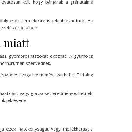
 óvatosan kell, hogy bánjanak a gránátalma
ldolgozott termékekre is jelentkezhetnek. Ha
 kezelés érdekében.
 miatt
ztása gyomorpanaszokat okozhat. A gyümölcs
yomorhurutban szenvednek.
képződést vagy hasmenést válthat ki. Ez főleg
l hasfájást vagy görcsöket eredményezhetnek.
k jelzéseire.
ja ezek hatékonyságát vagy mellékhatásait.