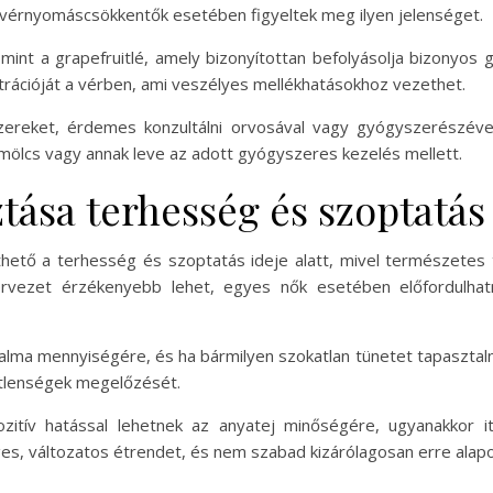
vérnyomáscsökkentők esetében figyeltek meg ilyen jelenséget.
mint a grapefruitlé, amely bizonyítottan befolyásolja bizonyos
rációját a vérben, ami veszélyes mellékhatásokhoz vezethet.
zereket, érdemes konzultálni orvosával vagy gyógyszerészéve
mölcs vagy annak leve az adott gyógyszeres kezelés mellett.
ása terhesség és szoptatás 
thető a terhesség és szoptatás ideje alatt, mivel természetes 
rvezet érzékenyebb lehet, egyes nők esetében előfordulhatn
alma mennyiségére, és ha bármilyen szokatlan tünetet tapasztaln
metlenségek megelőzését.
zitív hatással lehetnek az anyatej minőségére, ugyanakkor i
s, változatos étrendet, és nem szabad kizárólagosan erre alapo