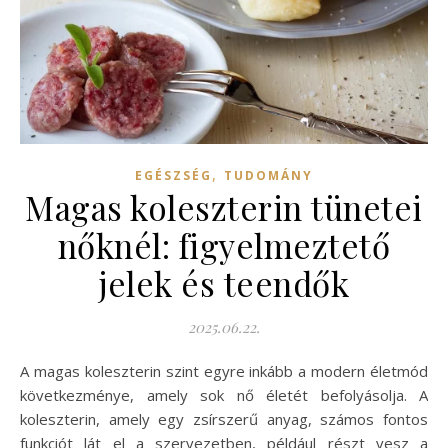
,
EGÉSZSÉG
TUDOMÁNY
Magas koleszterin tünetei
nőknél: figyelmeztető
jelek és teendők
2025.06.22.
A magas koleszterin szint egyre inkább a modern életmód
következménye, amely sok nő életét befolyásolja. A
koleszterin, amely egy zsírszerű anyag, számos fontos
funkciót lát el a szervezetben, például részt vesz a