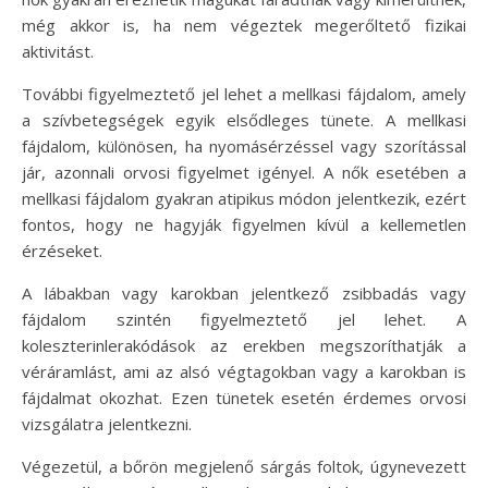
még akkor is, ha nem végeztek megerőltető fizikai
aktivitást.
További figyelmeztető jel lehet a mellkasi fájdalom, amely
a szívbetegségek egyik elsődleges tünete. A mellkasi
fájdalom, különösen, ha nyomásérzéssel vagy szorítással
jár, azonnali orvosi figyelmet igényel. A nők esetében a
mellkasi fájdalom gyakran atipikus módon jelentkezik, ezért
fontos, hogy ne hagyják figyelmen kívül a kellemetlen
érzéseket.
A lábakban vagy karokban jelentkező zsibbadás vagy
fájdalom szintén figyelmeztető jel lehet. A
koleszterinlerakódások az erekben megszoríthatják a
véráramlást, ami az alsó végtagokban vagy a karokban is
fájdalmat okozhat. Ezen tünetek esetén érdemes orvosi
vizsgálatra jelentkezni.
Végezetül, a bőrön megjelenő sárgás foltok, úgynevezett