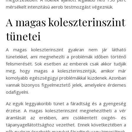
mérsékelt intenzitású aerob testmozgást végezniük.
A magas koleszterinszint
tünetei
A magas koleszterinszint gyakran nem jár látható
tünetekkel, ami megnehezíti a problémák időben történő
felismerését. Sok esetben az emberek csak akkor tudják
meg, hogy magas a koleszterinszintjük, amikor már
komolyabb egészségügyi problémákkal küzdenek. Azonban
vannak bizonyos figyelmeztető jelek, amelyekre érdemes
odafigyelni.
Az egyik leggyakoribb tünet a fáradtság és a gyengeség
érzése. A magas koleszterinszint megnehezítheti a vér
áramlását az erekben, ami csökkentett oxigén- és
tápanyagellátottsághoz vezethet. Ennek következtében a
nők gyakran érezhetik magukat fáradtnak vagy kimerültnek,