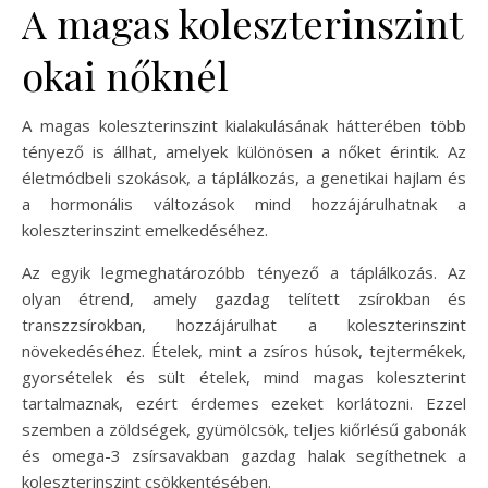
A magas koleszterinszint
okai nőknél
A magas koleszterinszint kialakulásának hátterében több
tényező is állhat, amelyek különösen a nőket érintik. Az
életmódbeli szokások, a táplálkozás, a genetikai hajlam és
a hormonális változások mind hozzájárulhatnak a
koleszterinszint emelkedéséhez.
Az egyik legmeghatározóbb tényező a táplálkozás. Az
olyan étrend, amely gazdag telített zsírokban és
transzzsírokban, hozzájárulhat a koleszterinszint
növekedéséhez. Ételek, mint a zsíros húsok, tejtermékek,
gyorsételek és sült ételek, mind magas koleszterint
tartalmaznak, ezért érdemes ezeket korlátozni. Ezzel
szemben a zöldségek, gyümölcsök, teljes kiőrlésű gabonák
és omega-3 zsírsavakban gazdag halak segíthetnek a
koleszterinszint csökkentésében.