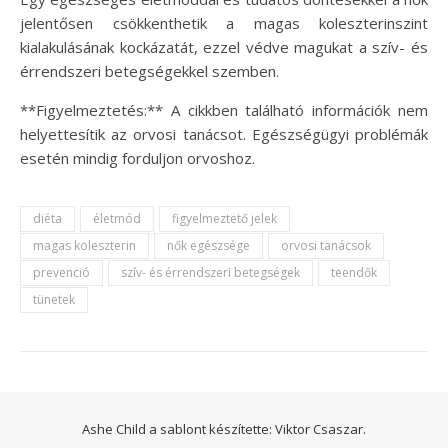
jelentősen csökkenthetik a magas koleszterinszint
kialakulásának kockázatát, ezzel védve magukat a szív- és
érrendszeri betegségekkel szemben.
**Figyelmeztetés:** A cikkben található információk nem
helyettesítik az orvosi tanácsot. Egészségügyi problémák
esetén mindig forduljon orvoshoz.
diéta
életmód
figyelmeztető jelek
magas koleszterin
nők egészsége
orvosi tanácsok
prevenció
szív- és érrendszeri betegségek
teendők
tünetek
Ashe Child a sablont készítette:
Viktor Csaszar.