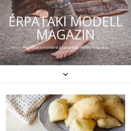
ÉRPATAKI MODELL
MAGAZIN
Folyamatos kontent a tartalmas mindennapokra