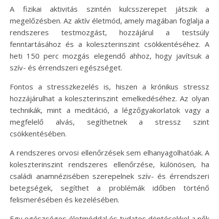
A fizikai aktivitás szintén kulcsszerepet játszik a
megelőzésben. Az aktív életmód, amely magában foglalja a
rendszeres testmozgást, hozzájárul a testsúly
fenntartásához és a koleszterinszint csökkentéséhez. A
heti 150 perc mozgás elegendő ahhoz, hogy javítsuk a
szív- és érrendszeri egészséget.
Fontos a stresszkezelés is, hiszen a krónikus stressz
hozzájárulhat a koleszterinszint emelkedéséhez. Az olyan
technikák, mint a meditáció, a légzőgyakorlatok vagy a
megfelelő alvás, segíthetnek a stressz szint
csökkentésében.
A rendszeres orvosi ellenőrzések sem elhanyagolhatóak. A
koleszterinszint rendszeres ellenőrzése, különösen, ha
családi anamnézisében szerepelnek szív- és érrendszeri
betegségek, segíthet a problémák időben történő
felismerésében és kezelésében.
Egy egészséges életmóddal és tudatos döntésekkel a nők