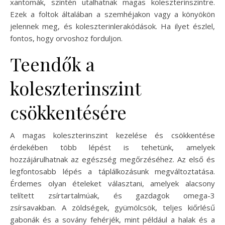
xantomák, szintén utalhatnak magas koleszterinszintre.
Ezek a foltok általában a szemhéjakon vagy a könyökön
jelennek meg, és koleszterinlerakódások. Ha ilyet észlel,
fontos, hogy orvoshoz forduljon.
Teendők a
koleszterinszint
csökkentésére
A magas koleszterinszint kezelése és csökkentése
érdekében több lépést is tehetünk, amelyek
hozzájárulhatnak az egészség megőrzéséhez. Az első és
legfontosabb lépés a táplálkozásunk megváltoztatása.
Érdemes olyan ételeket választani, amelyek alacsony
telített zsírtartalmúak, és gazdagok omega-3
zsírsavakban. A zöldségek, gyümölcsök, teljes kiőrlésű
gabonák és a sovány fehérjék, mint például a halak és a