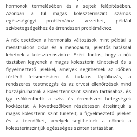
hormonok termelésében és a sejtek felépítésében.
Azonban a túl magas koleszterinszint számos
egészségügyi problémához vezethet, például
szívbetegségekhez és érrendszeri problémákhoz.
A nők esetében a hormonális változások, mint például a
menstruációs ciklus és a menopauza, jelentős hatással
lehetnek a koleszterinszintre. Ezért fontos, hogy a nők
tisztában legyenek a magas koleszterin tüneteivel és a
figyelmeztető jelekkel, amelyek segíthetnek az időben
történő felismerésben. A tudatos táplálkozás, a
rendszeres testmozgás és az orvosi ellenőrzések mind
hozzájárulhatnak a koleszterinszint szinten tartásához, és
így csökkenthetik a szív- és érrendszeri betegségek
kockázatát. A következőkben részletesen áttekintjük a
magas koleszterin szint tüneteit, a figyelmeztető jeleket
és a teendőket, amelyek segíthetnek a nőknek a
koleszterinszintjük egészséges szinten tartásában.