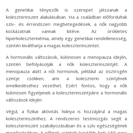
A genetikai tényezők is szerepet játszanak a
koleszterinszint alakulásában. Ha a családban előfordultak
szív- és érrendszeri megbetegedések, a nők nagyobb
kockázatnak vannak kitéve. Az örökletes
hiperkoleszterinémia, amely egy genetikai rendellenesség,
szintén kiválthatja a magas koleszterinszintet.
A hormonális változások, különösen a menopauza idején,
szintén befolyásolják a nők koleszterinszintjét. A
menopauza alatt a női hormonok, például az ösztrogén
szintje csökken, ami a koleszterin szintjének
emelkedéséhez vezethet. Ezért fontos, hogy a nők
különösen figyeljenek a koleszterinszintjükre a hormonális
változások idején.
Végül, a fizikai aktivitás hiánya is hozzájárul a magas
koleszterinszinthez. A rendszeres testmozgás segít a
koleszterinszint szabályozásában és a szív egészségének
megőrzésében. A nőknek ajánlott legalább heti 150 perc