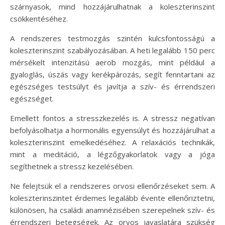
szárnyasok, mind hozzájárulhatnak a koleszterinszint
csökkentéséhez.
A rendszeres testmozgás szintén kulcsfontosságú a
koleszterinszint szabályozásában. A heti legalább 150 perc
mérsékelt intenzitású aerob mozgás, mint például a
gyaloglás, úszás vagy kerékpározás, segít fenntartani az
egészséges testsúlyt és javítja a szív- és érrendszeri
egészséget.
Emellett fontos a stresszkezelés is. A stressz negatívan
befolyásolhatja a hormonális egyensúlyt és hozzájárulhat a
koleszterinszint emelkedéséhez. A relaxációs technikák,
mint a meditáció, a légzőgyakorlatok vagy a jóga
segíthetnek a stressz kezelésében.
Ne felejtsük el a rendszeres orvosi ellenőrzéseket sem. A
koleszterinszintet érdemes legalább évente ellenőriztetni,
különösen, ha családi anamnézisében szerepelnek szív- és
érrendszeri betegségek. Az orvos javaslatára szükség