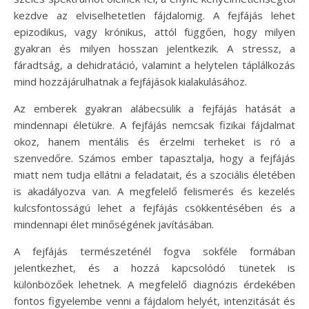
kezdve az elviselhetetlen fájdalomig. A fejfájás lehet
epizodikus, vagy krónikus, attól függően, hogy milyen
gyakran és milyen hosszan jelentkezik. A stressz, a
fáradtság, a dehidratáció, valamint a helytelen táplálkozás
mind hozzájárulhatnak a fejfájások kialakulásához.
Az emberek gyakran alábecsülik a fejfájás hatását a
mindennapi életükre. A fejfájás nemcsak fizikai fájdalmat
okoz, hanem mentális és érzelmi terheket is ró a
szenvedőre. Számos ember tapasztalja, hogy a fejfájás
miatt nem tudja ellátni a feladatait, és a szociális életében
is akadályozva van. A megfelelő felismerés és kezelés
kulcsfontosságú lehet a fejfájás csökkentésében és a
mindennapi élet minőségének javításában.
A fejfájás természeténél fogva sokféle formában
jelentkezhet, és a hozzá kapcsolódó tünetek is
különbözőek lehetnek. A megfelelő diagnózis érdekében
fontos figyelembe venni a fájdalom helyét, intenzitását és