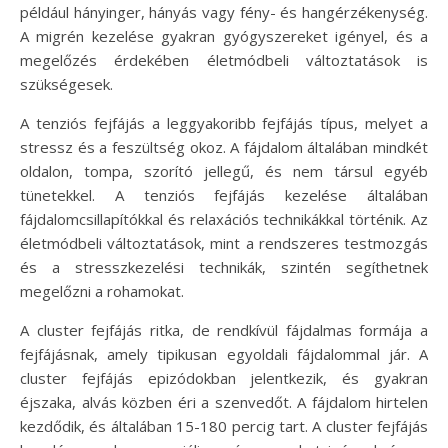
például hányinger, hányás vagy fény- és hangérzékenység.
A migrén kezelése gyakran gyógyszereket igényel, és a
megelőzés érdekében életmódbeli változtatások is
szükségesek.
A tenziós fejfájás a leggyakoribb fejfájás típus, melyet a
stressz és a feszültség okoz. A fájdalom általában mindkét
oldalon, tompa, szorító jellegű, és nem társul egyéb
tünetekkel. A tenziós fejfájás kezelése általában
fájdalomcsillapítókkal és relaxációs technikákkal történik. Az
életmódbeli változtatások, mint a rendszeres testmozgás
és a stresszkezelési technikák, szintén segíthetnek
megelőzni a rohamokat.
A cluster fejfájás ritka, de rendkívül fájdalmas formája a
fejfájásnak, amely tipikusan egyoldali fájdalommal jár. A
cluster fejfájás epizódokban jelentkezik, és gyakran
éjszaka, alvás közben éri a szenvedőt. A fájdalom hirtelen
kezdődik, és általában 15-180 percig tart. A cluster fejfájás