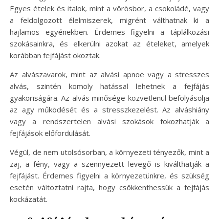
Egyes ételek és italok, mint a vörösbor, a csokoládé, vagy
a feldolgozott élelmiszerek, migrént válthatnak ki a
hajlamos egyénekben. Érdemes figyelni a táplálkozási
szokásainkra, és elkerülni azokat az ételeket, amelyek
korábban fejfájást okoztak.
Az alvászavarok, mint az alvási apnoe vagy a stresszes
alvás, szintén komoly hatással lehetnek a fejfájás
gyakoriságára. Az alvás minősége közvetlenül befolyásolja
az agy működését és a stresszkezelést. Az alváshiány
vagy a rendszertelen alvási szokások fokozhatják a
fejfájások előfordulását.
Végül, de nem utolsósorban, a környezeti tényezők, mint a
zaj, a fény, vagy a szennyezett levegő is kiválthatják a
fejfájást. Érdemes figyelni a környezetünkre, és szükség
esetén változtatni rajta, hogy csökkenthessük a fejfájás
kockázatát.