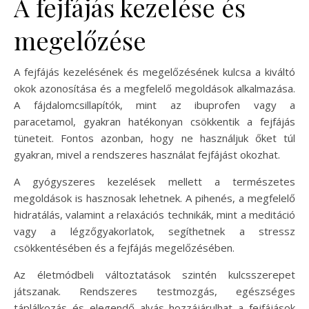
A fejfájás kezelése és
megelőzése
A fejfájás kezelésének és megelőzésének kulcsa a kiváltó
okok azonosítása és a megfelelő megoldások alkalmazása.
A fájdalomcsillapítók, mint az ibuprofen vagy a
paracetamol, gyakran hatékonyan csökkentik a fejfájás
tüneteit. Fontos azonban, hogy ne használjuk őket túl
gyakran, mivel a rendszeres használat fejfájást okozhat.
A gyógyszeres kezelések mellett a természetes
megoldások is hasznosak lehetnek. A pihenés, a megfelelő
hidratálás, valamint a relaxációs technikák, mint a meditáció
vagy a légzőgyakorlatok, segíthetnek a stressz
csökkentésében és a fejfájás megelőzésében.
Az életmódbeli változtatások szintén kulcsszerepet
játszanak. Rendszeres testmozgás, egészséges
táplálkozás és elegendő alvás hozzájárulhat a fejfájások