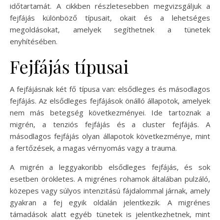
időtartamát. A cikkben részletesebben megvizsgáljuk a
fejfájás különböző típusait, okait és a lehetséges
megoldásokat, amelyek segíthetnek a tünetek
enyhítésében.
Fejfájás típusai
A fejfájásnak két fő típusa van: elsődleges és másodlagos
fejfájás. Az elsődleges fejfájások önálló állapotok, amelyek
nem más betegség következményei. Ide tartoznak a
migrén, a tenziós fejfájás és a cluster fejfájás. A
másodlagos fejfájás olyan állapotok következménye, mint
a fertőzések, a magas vérnyomás vagy a trauma.
A migrén a leggyakoribb elsődleges fejfájás, és sok
esetben örökletes. A migrénes rohamok általában pulzáló,
közepes vagy súlyos intenzitású fájdalommal járnak, amely
gyakran a fej egyik oldalán jelentkezik. A migrénes
támadások alatt egyéb tünetek is jelentkezhetnek, mint