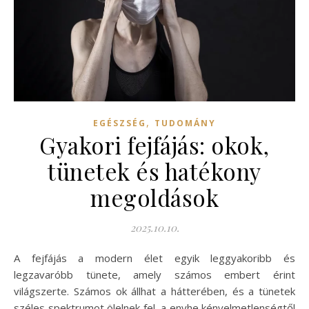
,
EGÉSZSÉG
TUDOMÁNY
Gyakori fejfájás: okok,
tünetek és hatékony
megoldások
2025.10.10.
A fejfájás a modern élet egyik leggyakoribb és
legzavaróbb tünete, amely számos embert érint
világszerte. Számos ok állhat a hátterében, és a tünetek
széles spektrumot ölelnek fel, a enyhe kényelmetlenségtől