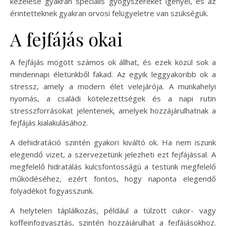
kezelése gyakran speciális gyógyszereket igényel, és az
érintetteknek gyakran orvosi felügyeletre van szükségük.
A fejfájás okai
A fejfájás mögött számos ok állhat, és ezek közül sok a
mindennapi életünkből fakad. Az egyik leggyakoribb ok a
stressz, amely a modern élet velejárója. A munkahelyi
nyomás, a családi kötelezettségek és a napi rutin
stresszforrásokat jelentenek, amelyek hozzájárulhatnak a
fejfájás kialakulásához.
A dehidratáció szintén gyakori kiváltó ok. Ha nem iszunk
elegendő vizet, a szervezetünk jelezheti ezt fejfájással. A
megfelelő hidratálás kulcsfontosságú a testünk megfelelő
működéséhez, ezért fontos, hogy naponta elegendő
folyadékot fogyasszunk.
A helytelen táplálkozás, például a túlzott cukor- vagy
koffeinfogyasztás, szintén hozzájárulhat a fejfájásokhoz.