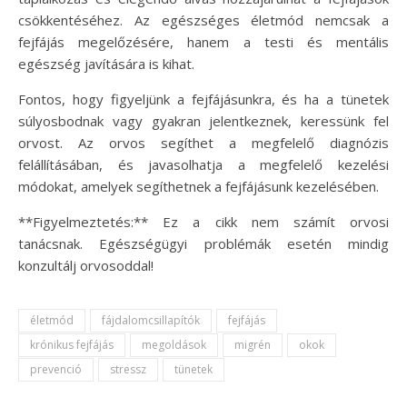
csökkentéséhez. Az egészséges életmód nemcsak a
fejfájás megelőzésére, hanem a testi és mentális
egészség javítására is kihat.
Fontos, hogy figyeljünk a fejfájásunkra, és ha a tünetek
súlyosbodnak vagy gyakran jelentkeznek, keressünk fel
orvost. Az orvos segíthet a megfelelő diagnózis
felállításában, és javasolhatja a megfelelő kezelési
módokat, amelyek segíthetnek a fejfájásunk kezelésében.
**Figyelmeztetés:** Ez a cikk nem számít orvosi
tanácsnak. Egészségügyi problémák esetén mindig
konzultálj orvosoddal!
életmód
fájdalomcsillapítók
fejfájás
krónikus fejfájás
megoldások
migrén
okok
prevenció
stressz
tünetek