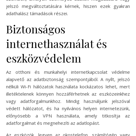
jelszó megváltoztatására kérnek, hiszen ezek gyakran
adathalász támadások részei.
Biztonságos
internethasználat és
eszközvédelem
Az otthoni és munkahelyi internetkapcsolat védelme
alapvető az adatbiztonság szempontjából. A nyílt, jelszó
nélküli Wi-Fi hálózatok használata kockázatos lehet, mert
illetéktelenek könnyen hozzáférhetnek az eszközeinkhez
vagy adatforgalmunkhoz. Mindig használjunk jelszóval
védett hálózatot, és ha nyilvános helyen internetezünk,
előnyösebb a VPN használata, amely titkosítja az
adatforgalmat és megnehezíti az adatlopást.
Az eszközök, legyen az okostelefon, számítógép vagy