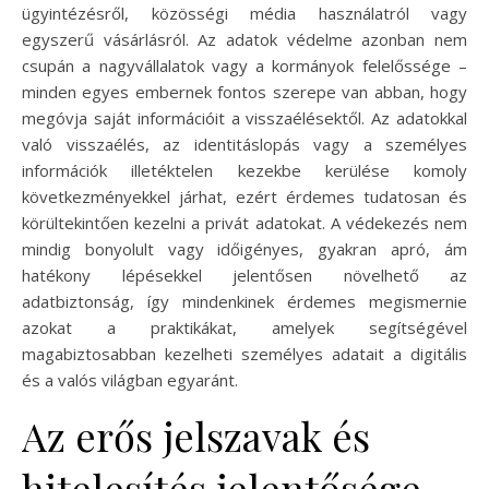
ügyintézésről, közösségi média használatról vagy
egyszerű vásárlásról. Az adatok védelme azonban nem
csupán a nagyvállalatok vagy a kormányok felelőssége –
minden egyes embernek fontos szerepe van abban, hogy
megóvja saját információit a visszaélésektől. Az adatokkal
való visszaélés, az identitáslopás vagy a személyes
információk illetéktelen kezekbe kerülése komoly
következményekkel járhat, ezért érdemes tudatosan és
körültekintően kezelni a privát adatokat. A védekezés nem
mindig bonyolult vagy időigényes, gyakran apró, ám
hatékony lépésekkel jelentősen növelhető az
adatbiztonság, így mindenkinek érdemes megismernie
azokat a praktikákat, amelyek segítségével
magabiztosabban kezelheti személyes adatait a digitális
és a valós világban egyaránt.
Az erős jelszavak és
hitelesítés jelentősége