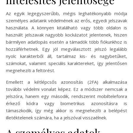
Az egyik legegyszerűbb, mégis leghatékonyabb módja
személyes adataink védelmének az erős, egyedi jelszavak
használata. A könnyen kitalálható vagy több oldalon is
használt jelszavak nagyobb kockázatot jelentenek, hiszen
bármilyen adatlopás esetén a támadók több fiókunkhoz is
hozzáférhetnek. Egy jól megválasztott jelszó legalább
nyolc karakterből áll, tartalmaz kis- és nagybetűket,
számokat, valamint speciális karaktereket, így jelentősen
megnehezíti a feltörést.
Emellett a kétlépcsős azonosítás (2FA) alkalmazása
további védelmi vonalat képez. Ez a módszer nemcsak a
jelszóra, hanem egy második, rendszerint mobiltelefonra
érkező kódra vagy biometrikus azonosításra is
támaszkodik, így még akkor is megnehezíti a belépést
illetéktelenek számára, ha a jelszóval visszaélnek.
A személyes adatok