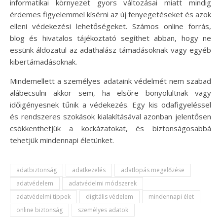
informatikai környezet gyors változásai miatt mindig
érdemes figyelemmel kísérni az új fenyegetéseket és azok
elleni védekezési lehetőségeket. Számos online forrás,
blog és hivatalos tájékoztató segíthet abban, hogy ne
essünk áldozatul az adathalász támadásoknak vagy egyéb
kibertámadásoknak.
Mindemellett a személyes adataink védelmét nem szabad
alábecsülni akkor sem, ha elsőre bonyolultnak vagy
időigényesnek tűnik a védekezés. Egy kis odafigyeléssel
és rendszeres szokások kialakításával azonban jelentősen
csökkenthetjük a kockázatokat, és biztonságosabbá
tehetjük mindennapi életünket.
adatbiztonság
adatkezelés
adatlopás megelőzése
adatvédelem
adatvédelmi módszerek
adatvédelmi tippek
digitális védelem
mindennapi élet
online biztonság
személyes adatok