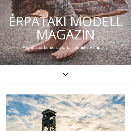
ÉRPATAKI MODELL
MAGAZIN
Folyamatos kontent a tartalmas mindennapokra