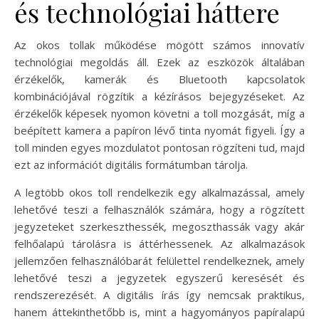
és technológiai háttere
Az okos tollak működése mögött számos innovatív
technológiai megoldás áll. Ezek az eszközök általában
érzékelők, kamerák és Bluetooth kapcsolatok
kombinációjával rögzítik a kézírásos bejegyzéseket. Az
érzékelők képesek nyomon követni a toll mozgását, míg a
beépített kamera a papíron lévő tinta nyomát figyeli. Így a
toll minden egyes mozdulatot pontosan rögzíteni tud, majd
ezt az információt digitális formátumban tárolja.
A legtöbb okos toll rendelkezik egy alkalmazással, amely
lehetővé teszi a felhasználók számára, hogy a rögzített
jegyzeteket szerkeszthessék, megoszthassák vagy akár
felhőalapú tárolásra is áttérhessenek. Az alkalmazások
jellemzően felhasználóbarát felülettel rendelkeznek, amely
lehetővé teszi a jegyzetek egyszerű keresését és
rendszerezését. A digitális írás így nemcsak praktikus,
hanem áttekinthetőbb is, mint a hagyományos papíralapú