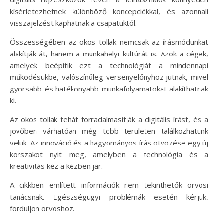
kísérletezhetnek különböző koncepciókkal, és azonnali
visszajelzést kaphatnak a csapatuktól.
Összességében az okos tollak nemcsak az írásmódunkat
alakítják át, hanem a munkahelyi kultúrát is. Azok a cégek,
amelyek beépítik ezt a technológiát a mindennapi
működésükbe, valószínűleg versenyelőnyhöz jutnak, mivel
gyorsabb és hatékonyabb munkafolyamatokat alakíthatnak
ki.
Az okos tollak tehát forradalmasítják a digitális írást, és a
jövőben várhatóan még több területen találkozhatunk
velük. Az innováció és a hagyományos írás ötvözése egy új
korszakot nyit meg, amelyben a technológia és a
kreativitás kéz a kézben jár.
A cikkben említett információk nem tekinthetők orvosi
tanácsnak. Egészségügyi problémák esetén kérjük,
forduljon orvoshoz.