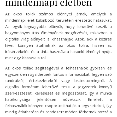
mindennapi életben
Az okos tollak számos előnnyel járnak, amelyek a
mindennapi élet különböző területein éreztetik hatásukat.
Az egyik legnagyobb előnyük, hogy lehetővé teszik a
hagyományos írás élményének megőrzését, miközben a
digitális világ előnyeit is kihasználják. Azok, akik a kézírás
hívei, könnyen átállhatnak az okos tollra, hiszen az
írásérzékelés és a tinta használata hasonló élményt nyújt,
mint egy klasszikus toll.
Az okos tollak segítségével a felhasználók gyorsan és
egyszerűen rögzíthetnek fontos információkat, legyen szó
tanórákról, értekezletekről vagy brainstormingról. A
digitális formátum lehetővé teszi a jegyzetek könnyű
szerkesztését, keresését és megosztását, így a munka
hatékonysága jelentősen növekszik. Emellett a
felhasználók könnyen csoportosíthatják a jegyzeteiket, így
mindig átláthatóan és rendezett módon férhetnek hozzá a