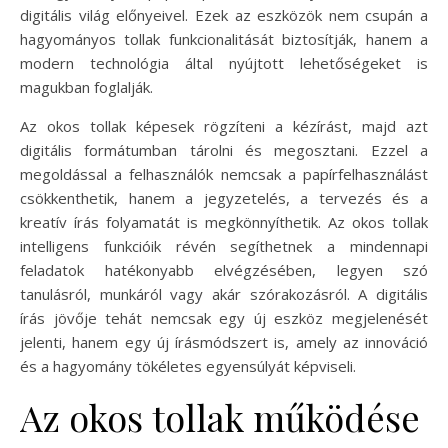
digitális világ előnyeivel. Ezek az eszközök nem csupán a
hagyományos tollak funkcionalitását biztosítják, hanem a
modern technológia által nyújtott lehetőségeket is
magukban foglalják.
Az okos tollak képesek rögzíteni a kézírást, majd azt
digitális formátumban tárolni és megosztani. Ezzel a
megoldással a felhasználók nemcsak a papírfelhasználást
csökkenthetik, hanem a jegyzetelés, a tervezés és a
kreatív írás folyamatát is megkönnyíthetik. Az okos tollak
intelligens funkcióik révén segíthetnek a mindennapi
feladatok hatékonyabb elvégzésében, legyen szó
tanulásról, munkáról vagy akár szórakozásról. A digitális
írás jövője tehát nemcsak egy új eszköz megjelenését
jelenti, hanem egy új írásmódszert is, amely az innováció
és a hagyomány tökéletes egyensúlyát képviseli.
Az okos tollak működése