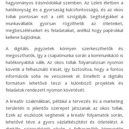
hagyományos írásmódokkal szemben. Az üzleti életben a
hatékonyság és a gyorsaság kulcsfontosságú, és az okos
tollak pontosan ezt a célt szolgálják. Segítségükkel a
munkavállalók gyorsan rögzíthetik az ötleteiket,
megbeszéléseiket és feladataikat, anélkül hogy papírokkal
kellene bajlódniuk.
A digitális jegyzetek könnyen szerkeszthetők és
megoszthatók, így a csapatmunka során a kommunikáció is
hatékonyabbá válik. Az okos tollak folyamatosan nyomon
követik a felhasználó írását, így biztosítva, hogy a fontos
információk soha ne vesszenek el. Emellett a digitális
formátum lehetővé teszi a különböző projektek és
feladatok rendezett nyomon követését.
A kreatív szakmákban, például a tervezés és a marketing
területén is jelentős szerepet játszanak az okos tollak.
Ezek az eszközök segítenek a kreatív folyamatok során,
lehetővé téve a gyors vázlatkészítést és ötletelést. A
digitális rajzeszközök révén a felhasználók könnyedén