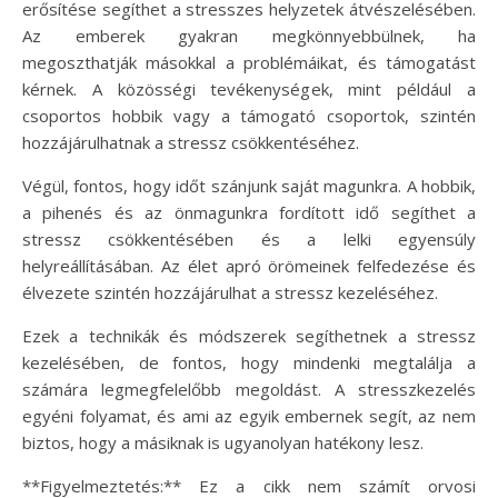
erősítése segíthet a stresszes helyzetek átvészelésében.
Az emberek gyakran megkönnyebbülnek, ha
megoszthatják másokkal a problémáikat, és támogatást
kérnek. A közösségi tevékenységek, mint például a
csoportos hobbik vagy a támogató csoportok, szintén
hozzájárulhatnak a stressz csökkentéséhez.
Végül, fontos, hogy időt szánjunk saját magunkra. A hobbik,
a pihenés és az önmagunkra fordított idő segíthet a
stressz csökkentésében és a lelki egyensúly
helyreállításában. Az élet apró örömeinek felfedezése és
élvezete szintén hozzájárulhat a stressz kezeléséhez.
Ezek a technikák és módszerek segíthetnek a stressz
kezelésében, de fontos, hogy mindenki megtalálja a
számára legmegfelelőbb megoldást. A stresszkezelés
egyéni folyamat, és ami az egyik embernek segít, az nem
biztos, hogy a másiknak is ugyanolyan hatékony lesz.
**Figyelmeztetés:** Ez a cikk nem számít orvosi