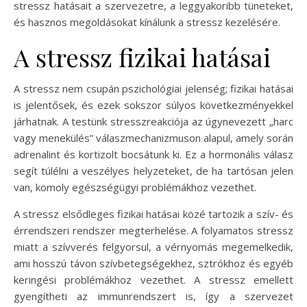
stressz hatásait a szervezetre, a leggyakoribb tüneteket,
és hasznos megoldásokat kínálunk a stressz kezelésére.
A stressz fizikai hatásai
A stressz nem csupán pszichológiai jelenség; fizikai hatásai
is jelentősek, és ezek sokszor súlyos következményekkel
járhatnak. A testünk stresszreakciója az úgynevezett „harc
vagy menekülés” válaszmechanizmuson alapul, amely során
adrenalint és kortizolt bocsátunk ki. Ez a hormonális válasz
segít túlélni a veszélyes helyzeteket, de ha tartósan jelen
van, komoly egészségügyi problémákhoz vezethet.
A stressz elsődleges fizikai hatásai közé tartozik a szív- és
érrendszeri rendszer megterhelése. A folyamatos stressz
miatt a szívverés felgyorsul, a vérnyomás megemelkedik,
ami hosszú távon szívbetegségekhez, sztrókhoz és egyéb
keringési problémákhoz vezethet. A stressz emellett
gyengítheti az immunrendszert is, így a szervezet