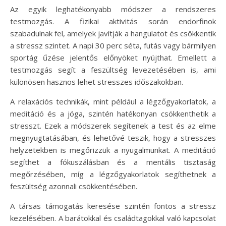
Az egyik leghatékonyabb módszer a rendszeres
testmozgás. A fizikai aktivitás során endorfinok
szabadulnak fel, amelyek javítják a hangulatot és csökkentik
a stressz szintet. A napi 30 perc séta, futás vagy bármilyen
sportág űzése jelentős előnyöket nyújthat. Emellett a
testmozgás segít a feszültség levezetésében is, ami
különösen hasznos lehet stresszes időszakokban.
A relaxációs technikák, mint például a légzőgyakorlatok, a
meditáció és a jóga, szintén hatékonyan csökkenthetik a
stresszt. Ezek a módszerek segítenek a test és az elme
megnyugtatásában, és lehetővé teszik, hogy a stresszes
helyzetekben is megőrizzük a nyugalmunkat. A meditáció
segíthet a fókuszálásban és a mentális tisztaság
megőrzésében, míg a légzőgyakorlatok segíthetnek a
feszültség azonnali csökkentésében.
A társas támogatás keresése szintén fontos a stressz
kezelésében. A barátokkal és családtagokkal való kapcsolat