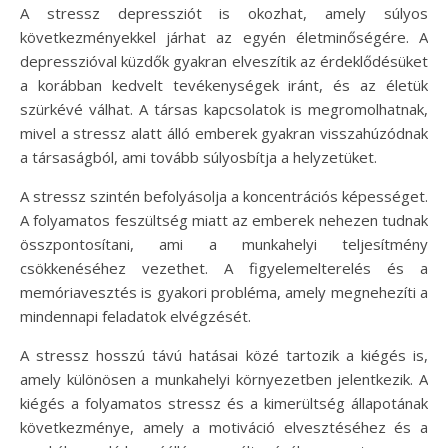
A stressz depressziót is okozhat, amely súlyos
következményekkel járhat az egyén életminőségére. A
depresszióval küzdők gyakran elveszítik az érdeklődésüket
a korábban kedvelt tevékenységek iránt, és az életük
szürkévé válhat. A társas kapcsolatok is megromolhatnak,
mivel a stressz alatt álló emberek gyakran visszahúzódnak
a társaságból, ami tovább súlyosbítja a helyzetüket.
A stressz szintén befolyásolja a koncentrációs képességet.
A folyamatos feszültség miatt az emberek nehezen tudnak
összpontosítani, ami a munkahelyi teljesítmény
csökkenéséhez vezethet. A figyelemelterelés és a
memóriavesztés is gyakori probléma, amely megnehezíti a
mindennapi feladatok elvégzését.
A stressz hosszú távú hatásai közé tartozik a kiégés is,
amely különösen a munkahelyi környezetben jelentkezik. A
kiégés a folyamatos stressz és a kimerültség állapotának
következménye, amely a motiváció elvesztéséhez és a