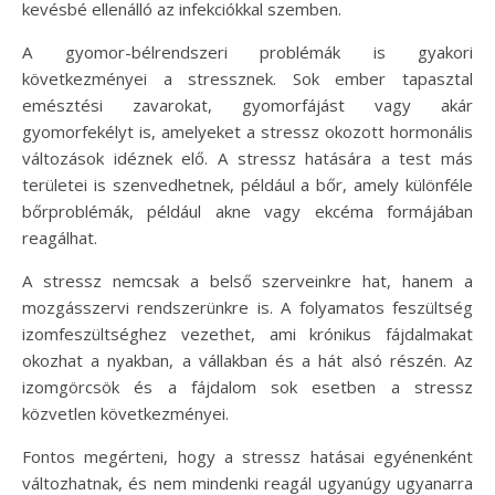
kevésbé ellenálló az infekciókkal szemben.
A gyomor-bélrendszeri problémák is gyakori
következményei a stressznek. Sok ember tapasztal
emésztési zavarokat, gyomorfájást vagy akár
gyomorfekélyt is, amelyeket a stressz okozott hormonális
változások idéznek elő. A stressz hatására a test más
területei is szenvedhetnek, például a bőr, amely különféle
bőrproblémák, például akne vagy ekcéma formájában
reagálhat.
A stressz nemcsak a belső szerveinkre hat, hanem a
mozgásszervi rendszerünkre is. A folyamatos feszültség
izomfeszültséghez vezethet, ami krónikus fájdalmakat
okozhat a nyakban, a vállakban és a hát alsó részén. Az
izomgörcsök és a fájdalom sok esetben a stressz
közvetlen következményei.
Fontos megérteni, hogy a stressz hatásai egyénenként
változhatnak, és nem mindenki reagál ugyanúgy ugyanarra