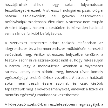
hozzájárulnak ahhoz, hogy sokan folyamatosan
feszültséget éreznek. A stressz fiziológiai és pszichológiai
hatásai széleskörűek, és gyakran észrevétlenül
befolyásolják mindennapi életünket. A stressz nem csupán
érzelmi állapot, hanem a testünkre is közvetlen hatással
van, számos funkciót befolyásolva.
A szervezet stresszre adott reakciói elsősorban az
idegrendszer és a hormonrendszer működésén keresztül
valósulnak meg. Amikor stresszes helyzetbe kerülünk, a
testünk azonnali válaszreakciókat indít el, hogy felkészüljön
a harcra vagy a menekülésre. Azonban a folyamatos
stressz, amely nem oldódik meg, hosszú távon komoly
egészségügyi problémákhoz vezethet. A stressz hatásait
sokan nem veszik észre azonnal, és csak később
tapasztalják meg a következményeket, amelyek a fizikai és
mentális egészség romlásához vezethetnek.
A következő szekciókban részletesebben megvizsgáljuk a