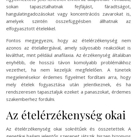
sokan tapasztalhatnak fejfájást, fáradtságot,
hangulatingadozásokat vagy koncentrációs zavarokat is,
amelyek szintén összefüggésben állhatnak az
elfogyasztott ételekkel.
Fontos megjegyezni, hogy az ételérzékenység nem
azonos az ételallergiával, amely súlyosabb reakciókat is
kiválthat, mint például anafilaxia. Az érzékenység általában
enyhébb, de hosszú távon komolyabb problémákhoz
vezethet, ha nem kezeljük megfelelően. A tünetek
megjelenésekor érdemes figyelmet fordítani arra, hogy
mely ételek fogyasztása után jelentkeznek, és ha
rendszeresen tapasztaljuk ezeket a panaszokat, érdemes
szakemberhez fordulni.
Az ételérzékenység okai
Az ételérzékenység okai sokrétűek és összetettek. A
genetikai hajlam jelentős szerepet játszik, hiszen bizonyos