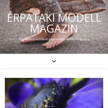
ÉRPATAKI MODELL
MAGAZIN
Folyamatos kontent a tartalmas mindennapokra