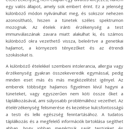
egy valós állapot, amely sok embert érint. Ez a jelenség
különböző módon nyilvánulhat meg, és sokszor nehezen
azonosítható, hiszen a tünetek széles spektrumon
mozognak. Az ételek iránti érzékenység a test
immunválaszának zavara miatt alakulhat ki, és számos
különböző okra vezethető vissza, beleértve a genetikai
hajlamot, a környezeti tényezőket és az étrendi
szokásokat is.
A különböző ételekkel szembeni intolerancia, allergia vagy
érzékenység gyakran összekeveredik egymással, pedig
minden eset más és más megközelítést igényel. Az
emberek többsége hajlamos figyelmen kívül hagyni a
tüneteket, vagy egyszerűen nem köti össze őket a
táplálkozásával, ami súlyosabb problémákhoz vezethet. Az
ételérzékenység felismerése és kezelése kulcsfontosságú
a testi és lelki egészség fenntartásához. A tudatos
táplálkozás és a megfelelő információk birtoklása segíthet
abban, hogy jobban megértsük saját testünket és