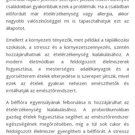
családokban gyakoribbak ezek a problémák. Ha a családban
előfordult már ételérzékenység vagy allergia, akkor
nagyobb valószínűséggel mi is tapasztalhatjuk ezt az
állapotot.
Emellett a környezeti tényezők, mint például a táplálkozási
szokások, a stressz és a környezetszennyezés, szintén
hozzájárulhatnak az ételérzékenység kialakulásához. A
modern életmódban a feldolgozott élelmiszerek
fogyasztása, a mesterséges adalékanyagok és a
gyorsétterem ételek elterjedése is szerepet játszik, mivel
ezek az ételek gyakran nehezen emészthetők és
irritálhatják az emésztőrendszert.
A bélflóra egyensúlyának felborulása is hozzájárulhat az
ételérzékenység kialakulásához. A probiotikumokban
gazdag ételek fogyasztása segíthet az emésztőrendszer
egészségének megőrzésében, míg a túl sok cukor és
feldolgozott élelmiszer gyengítheti a bélflórát. A stressz