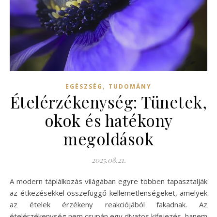
,
EGÉSZSÉG
TUDOMÁNY
Ételérzékenység: Tünetek,
okok és hatékony
megoldások
2025.08.21.
A modern táplálkozás világában egyre többen tapasztalják
az étkezésekkel összefüggő kellemetlenségeket, amelyek
az ételek érzékeny reakciójából fakadnak. Az
ételérzékenység nem csupán egy divatos kifejezés, hanem