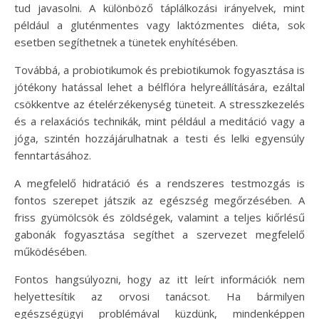
tud javasolni. A különböző táplálkozási irányelvek, mint
például a gluténmentes vagy laktózmentes diéta, sok
esetben segíthetnek a tünetek enyhítésében.
Továbbá, a probiotikumok és prebiotikumok fogyasztása is
jótékony hatással lehet a bélflóra helyreállítására, ezáltal
csökkentve az ételérzékenység tüneteit. A stresszkezelés
és a relaxációs technikák, mint például a meditáció vagy a
jóga, szintén hozzájárulhatnak a testi és lelki egyensúly
fenntartásához.
A megfelelő hidratáció és a rendszeres testmozgás is
fontos szerepet játszik az egészség megőrzésében. A
friss gyümölcsök és zöldségek, valamint a teljes kiőrlésű
gabonák fogyasztása segíthet a szervezet megfelelő
működésében.
Fontos hangsúlyozni, hogy az itt leírt információk nem
helyettesítik az orvosi tanácsot. Ha bármilyen
egészségügyi problémával küzdünk, mindenképpen