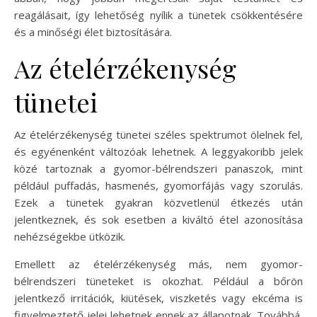
reagálásait, így lehetőség nyílik a tünetek csökkentésére
és a minőségi élet biztosítására.
Az ételérzékenység
tünetei
Az ételérzékenység tünetei széles spektrumot ölelnek fel,
és egyénenként változóak lehetnek. A leggyakoribb jelek
közé tartoznak a gyomor-bélrendszeri panaszok, mint
például puffadás, hasmenés, gyomorfájás vagy szorulás.
Ezek a tünetek gyakran közvetlenül étkezés után
jelentkeznek, és sok esetben a kiváltó étel azonosítása
nehézségekbe ütközik.
Emellett az ételérzékenység más, nem gyomor-
bélrendszeri tüneteket is okozhat. Például a bőrön
jelentkező irritációk, kiütések, viszketés vagy ekcéma is
figyelmeztető jelei lehetnek ennek az állapotnak. Továbbá,