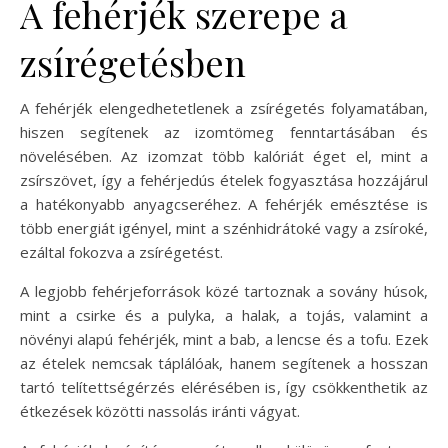
A fehérjék szerepe a
zsírégetésben
A fehérjék elengedhetetlenek a zsírégetés folyamatában,
hiszen segítenek az izomtömeg fenntartásában és
növelésében. Az izomzat több kalóriát éget el, mint a
zsírszövet, így a fehérjedús ételek fogyasztása hozzájárul
a hatékonyabb anyagcseréhez. A fehérjék emésztése is
több energiát igényel, mint a szénhidrátoké vagy a zsíroké,
ezáltal fokozva a zsírégetést.
A legjobb fehérjeforrások közé tartoznak a sovány húsok,
mint a csirke és a pulyka, a halak, a tojás, valamint a
növényi alapú fehérjék, mint a bab, a lencse és a tofu. Ezek
az ételek nemcsak táplálóak, hanem segítenek a hosszan
tartó telítettségérzés elérésében is, így csökkenthetik az
étkezések közötti nassolás iránti vágyat.