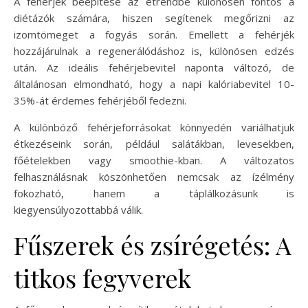
A fehérjék beépítése az étrendbe különösen fontos a
diétázók számára, hiszen segítenek megőrizni az
izomtömeget a fogyás során. Emellett a fehérjék
hozzájárulnak a regenerálódáshoz is, különösen edzés
után. Az ideális fehérjebevitel naponta változó, de
általánosan elmondható, hogy a napi kalóriabevitel 10-
35%-át érdemes fehérjéből fedezni.
A különböző fehérjeforrásokat könnyedén variálhatjuk
étkezéseink során, például salátákban, levesekben,
főételekben vagy smoothie-kban. A változatos
felhasználásnak köszönhetően nemcsak az ízélmény
fokozható, hanem a táplálkozásunk is
kiegyensúlyozottabbá válik.
Fűszerek és zsírégetés: A
titkos fegyverek