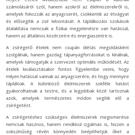
számolásáról szól, hanem azokról az élelmiszerekről is,
amelyek fokozzák az anyagcserét, csökkentik az étvágyat
és elősegítik a zsír lebontását. A táplálkozási szokások
átalakítása nemcsak a fizikai megjelenésre van hatással,
hanem az általános közérzetre és energiaszintre is.
A zsírégető ételek nem csupán diétás megoldásként
szolgálnak, hanem gazdag tápanyagforrásokat is kínálnak,
amelyek támogatják a szervezet optimális működését. Az
ételek kiválasztásakor fontos figyelembe venni, hogy
milyen hatással vannak az anyagcserére, és hogy mennyire
táplálóak. A különböző élelmiszerek sokféle hatást
gyakorolhatnak a testre, és a legjobbak közé tartoznak
azok, amelyek természetes módon segítik elő a
zsírégetést.
A zsírégetéshez szükséges élelmiszerek megismerése
nemcsak hasznos, hanem rendkívül izgalmas is, hiszen a
sokszínűség révén könnyedén beépíthetjük őket a