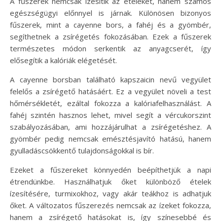
A fűszerek nemcsak ízesítik az ételeket, hanem számos
egészségügyi előnnyel is járnak. Különösen bizonyos
fűszerek, mint a cayenne bors, a fahéj és a gyömbér,
segíthetnek a zsírégetés fokozásában. Ezek a fűszerek
természetes módon serkentik az anyagcserét, így
elősegítik a kalóriák elégetését.
A cayenne borsban található kapszaicin nevű vegyület
felelős a zsírégető hatásáért. Ez a vegyület növeli a test
hőmérsékletét, ezáltal fokozza a kalóriafelhasználást. A
fahéj szintén hasznos lehet, mivel segít a vércukorszint
szabályozásában, ami hozzájárulhat a zsírégetéshez. A
gyömbér pedig nemcsak emésztésjavító hatású, hanem
gyulladáscsökkentő tulajdonságokkal is bír.
Ezeket a fűszereket könnyedén beépíthetjük a napi
étrendünkbe. Használhatjuk őket különböző ételek
ízesítésére, turmixokhoz, vagy akár teákhoz is adhatjuk
őket. A változatos fűszerezés nemcsak az ízeket fokozza,
hanem a zsírégető hatásokat is, így színesebbé és