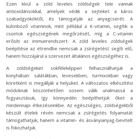
Ezen kívül a zöld leveles zöldségek tele vannak
antioxidánsokkal, amelyek védik a sejteket a káros
szabadgyököktől, és támogatják az anyagcserét. A
különböző vitaminok, mint például a K-vitamin, segítik a
csontok egészségének megőrzését, míg a C-vitamin
erősíti az immunrendszert. A zöld leveles zöldségek
beépítése az étrendbe nemcsak a zsírégetést segíti elő,
hanem hozzájárul a szervezet általános egészségéhez is.
A zöldségeket sokféleképpen felhasználhatjuk a
konyhában: salátákban, levesekben, turmixokban vagy
köretként is megállják a helyüket. A változatos elkészítési
módoknak köszönhetően sosem válik unalmassá a
fogyasztásuk, így könnyedén beépíthetjük őket a
mindennapi étkezéseinkbe. Az egészséges, zöldségekből
készült ételek révén nemcsak a zsírégetés folyamatát
támogathatjuk, hanem a vitamin- és ásványianyag-bevitelt
is fokozhatjuk.