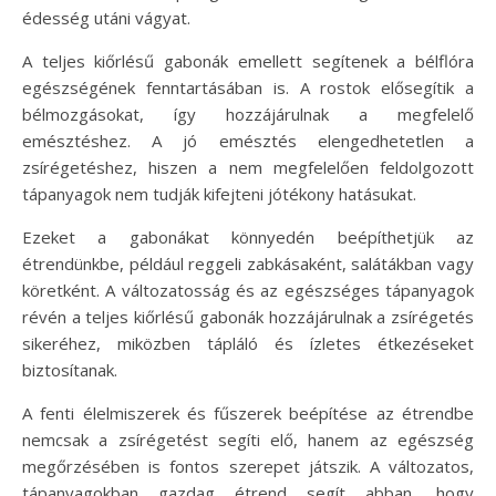
édesség utáni vágyat.
A teljes kiőrlésű gabonák emellett segítenek a bélflóra
egészségének fenntartásában is. A rostok elősegítik a
bélmozgásokat, így hozzájárulnak a megfelelő
emésztéshez. A jó emésztés elengedhetetlen a
zsírégetéshez, hiszen a nem megfelelően feldolgozott
tápanyagok nem tudják kifejteni jótékony hatásukat.
Ezeket a gabonákat könnyedén beépíthetjük az
étrendünkbe, például reggeli zabkásaként, salátákban vagy
köretként. A változatosság és az egészséges tápanyagok
révén a teljes kiőrlésű gabonák hozzájárulnak a zsírégetés
sikeréhez, miközben tápláló és ízletes étkezéseket
biztosítanak.
A fenti élelmiszerek és fűszerek beépítése az étrendbe
nemcsak a zsírégetést segíti elő, hanem az egészség
megőrzésében is fontos szerepet játszik. A változatos,
tápanyagokban gazdag étrend segít abban, hogy