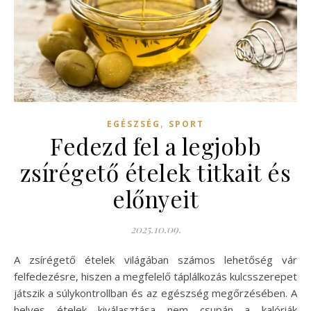
,
EGÉSZSÉG
SPORT
Fedezd fel a legjobb
zsírégető ételek titkait és
előnyeit
2025.10.09.
A zsírégető ételek világában számos lehetőség vár
felfedezésre, hiszen a megfelelő táplálkozás kulcsszerepet
játszik a súlykontrollban és az egészség megőrzésében. A
helyes ételek kiválasztása nem csupán a kalóriák