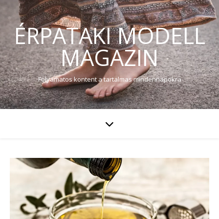
ÉRPATAKI MODELL
MAGAZIN
Folyamatos kontent a tartalmas mindennapokra