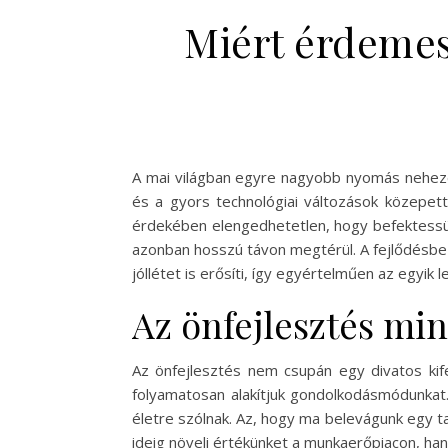
Miért érdemes 
A mai világban egyre nagyobb nyomás nehezedi
és a gyors technológiai változások közepet
érdekében elengedhetetlen, hogy befektessün
azonban hosszú távon megtérül. A fejlődésbe
jóllétet is erősíti, így egyértelműen az egyi
Az önfejlesztés min
Az önfejlesztés nem csupán egy divatos kife
folyamatosan alakítjuk gondolkodásmódunkat.
életre szólnak. Az, hogy ma belevágunk egy 
ideig növeli értékünket a munkaerőpiacon, ha