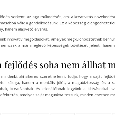
ejlődés serkenti az agy működését, ami a kreativitás növekedés
asabbá válik a gondolkodásunk. Ez a képesség elengedhetetlen 
, hanem alapvető elvárás.
lunk innovatív megoldásokat, amelyek megkülönböztetnek bennün
át nemcsak a már meglévő képességek bővítését jelenti, hanem
a fejlődés soha nem állhat 
 mindenki, aki sikeres szeretne lenni, tudja, hogy a saját fejl
el záloga, hanem a mentális jólét, a magabiztosság és a sz
bbak, kreatívabbak és ellenállóbbak legyünk a kihívásokkal 
 a befektetés, amelyet saját magunkba teszünk, minden esetben m