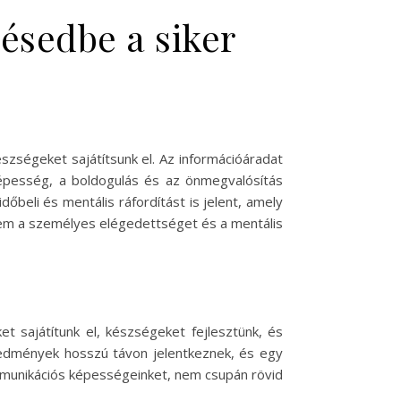
désedbe a siker
szségeket sajátítsunk el. Az információáradat
képesség, a boldogulás és az önmegvalósítás
eli és mentális ráfordítást is jelent, amely
nem a személyes elégedettséget és a mentális
t sajátítunk el, készségeket fejlesztünk, és
eredmények hosszú távon jelentkeznek, és egy
mmunikációs képességeinket, nem csupán rövid