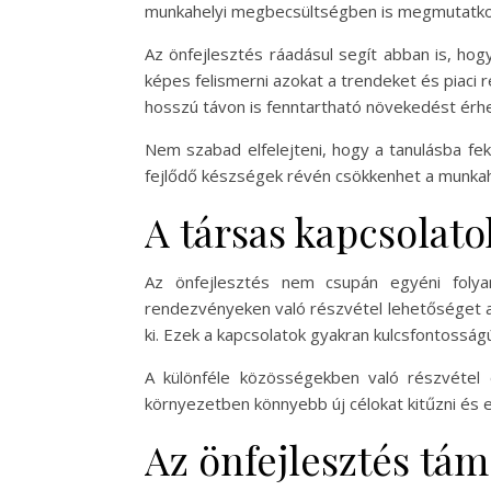
munkahelyi megbecsültségben is megmutatko
Az önfejlesztés ráadásul segít abban is, hogy
képes felismerni azokat a trendeket és piaci
hosszú távon is fenntartható növekedést érhe
Nem szabad elfelejteni, hogy a tanulásba fe
fejlődő készségek révén csökkenhet a munkah
A társas kapcsolato
Az önfejlesztés nem csupán egyéni foly
rendezvényeken való részvétel lehetőséget a
ki. Ezek a kapcsolatok gyakran kulcsfontossá
A különféle közösségekben való részvétel 
környezetben könnyebb új célokat kitűzni és el
Az önfejlesztés tám