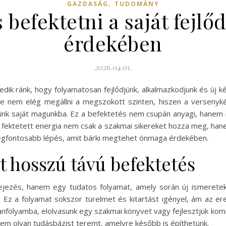
,
GAZDASÁG
TUDOMÁNY
befektetni a saját fejlő
érdekében
2026.04.01.
k ránk, hogy folyamatosan fejlődjünk, alkalmazkodjunk és új ké
te nem elég megállni a megszokott szinten, hiszen a verseny
k saját magunkba. Ez a befektetés nem csupán anyagi, hanem időb
 fektetett energia nem csak a szakmai sikereket hozza meg, ha
k legfontosabb lépés, amit bárki megtehet önmaga érdekében.
t hosszú távú befektetés
jezés, hanem egy tudatos folyamat, amely során új ismereteke
 Ez a folyamat sokszor türelmet és kitartást igényel, ám az 
tanfolyamba, elolvasunk egy szakmai könyvet vagy fejlesztjük ko
nem olyan tudásbázist teremt, amelyre később is építhetünk.