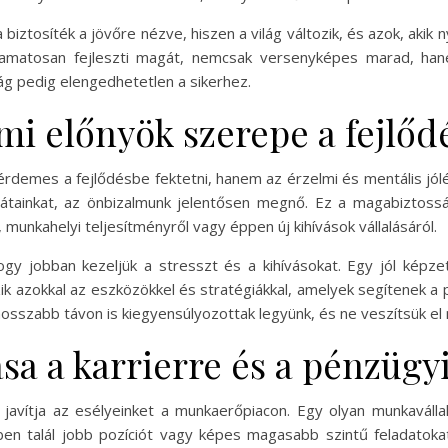
 biztosíték a jövőre nézve, hiszen a világ változik, és azok, akik
lyamatosan fejleszti magát, nemcsak versenyképes marad, han
ság pedig elengedhetetlen a sikerhez.
lmi előnyök szerepe a fejlő
emes a fejlődésbe fektetni, hanem az érzelmi és mentális jólét
átainkat, az önbizalmunk jelentősen megnő. Ez a magabiztossá
 munkahelyi teljesítményről vagy éppen új kihívások vállalásáról.
ogy jobban kezeljük a stresszt és a kihívásokat. Egy jól kép
k azokkal az eszközökkel és stratégiákkal, amelyek segítenek a 
osszabb távon is kiegyensúlyozottak legyünk, és ne veszítsük el 
ása a karrierre és a pénzügy
javítja az esélyeinket a munkaerőpiacon. Egy olyan munkavállal
en talál jobb pozíciót vagy képes magasabb szintű feladatoka