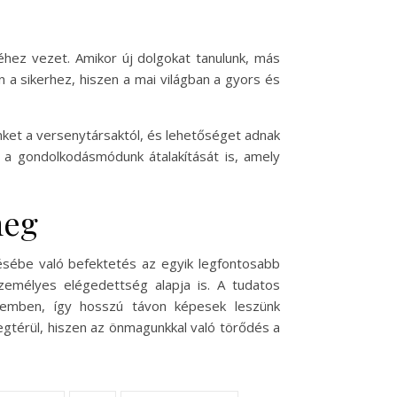
éhez vezet. Amikor új dolgokat tanulunk, más
a sikerhez, hiszen a mai világban a gyors és
ket a versenytársaktól, és lehetőséget adnak
 a gondolkodásmódunk átalakítását is, amely
meg
ődésébe való befektetés az egyik legfontosabb
emélyes elégedettség alapja is. A tudatos
szemben, így hosszú távon képesek leszünk
egtérül, hiszen az önmagunkkal való törődés a