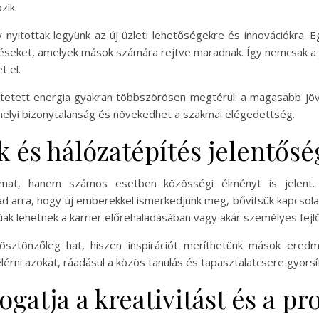
zik.
 nyitottak legyünk az új üzleti lehetőségekre és innovációkra. Eg
 réseket, amelyek mások számára rejtve maradnak. Így nemcsak a 
t el.
ktetett energia gyakran többszörösen megtérül: a magasabb jö
elyi bizonytalanság és növekedhet a szakmai elégedettség.
k és hálózatépítés jelentősé
amat, hanem számos esetben közösségi élményt is jelent. 
d arra, hogy új emberekkel ismerkedjünk meg, bővítsük kapcsola
gúak lehetnek a karrier előrehaladásában vagy akár személyes fej
ösztönzőleg hat, hiszen inspirációt meríthetünk mások eredm
érni azokat, ráadásul a közös tanulás és tapasztalatcsere gyorsít
ogatja a kreativitást és a 