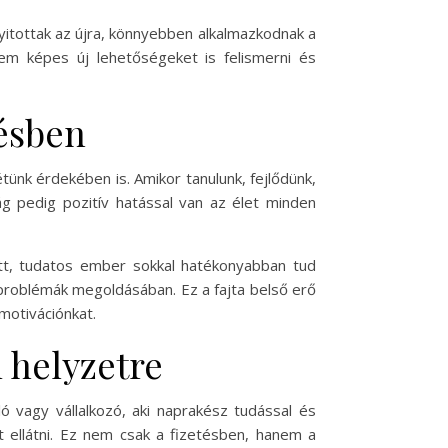
 nyitottak az újra, könnyebben alkalmazkodnak a
em képes új lehetőségeket is felismerni és
désben
ünk érdekében is. Amikor tanulunk, fejlődünk,
g pedig pozitív hatással van az élet minden
zett, tudatos ember sokkal hatékonyabban tud
problémák megoldásában. Ez a fajta belső erő
motivációnkat.
i helyzetre
ó vagy vállalkozó, aki naprakész tudással és
t ellátni. Ez nem csak a fizetésben, hanem a