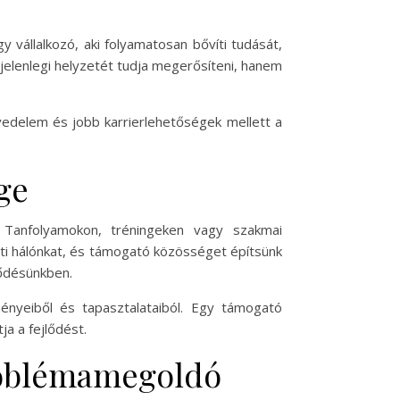
y vállalkozó, aki folyamatosan bővíti tudását,
jelenlegi helyzetét tudja megerősíteni, hanem
vedelem és jobb karrierlehetőségek mellett a
ge
Tanfolyamokon, tréningeken vagy szakmai
ti hálónkat, és támogató közösséget építsünk
lődésünkben.
ényeiből és tapasztalataiból. Egy támogató
ja a fejlődést.
problémamegoldó