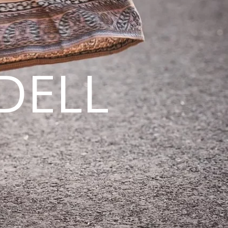
DELL
N