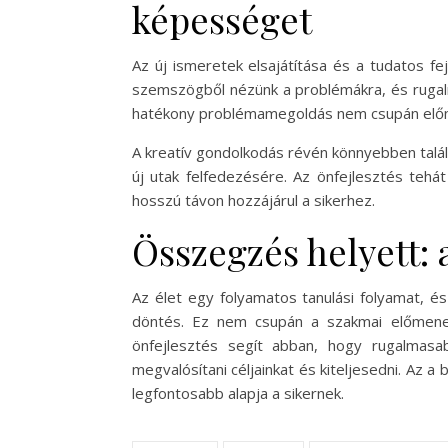
képességet
Az új ismeretek elsajátítása és a tudatos f
szemszögből nézünk a problémákra, és rugalm
hatékony problémamegoldás nem csupán előny
A kreatív gondolkodás révén könnyebben talá
új utak felfedezésére. Az önfejlesztés teh
hosszú távon hozzájárul a sikerhez.
Összegzés helyett: 
Az élet egy folyamatos tanulási folyamat, és
döntés. Ez nem csupán a szakmai előmenet
önfejlesztés segít abban, hogy rugalmasa
megvalósítani céljainkat és kiteljesedni. Az
legfontosabb alapja a sikernek.