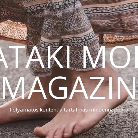
ATAKI MO
MAGAZI
Folyamatos kontent a tartalmas mindennapokra