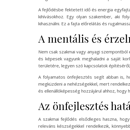
A fejlődésbe fektetett idő és energia egyfajta
kihívásokhoz. Egy olyan szakember, aki fo
kihasználni. Ez a fajta előrelátás és rugalmas
A mentális és érze
Nem csak szakmai vagy anyagi szempontból érd
és képesek vagyunk meghaladni a saját korl
területére, legyen szó kapcsolatok építéséről,
A folyamatos önfejlesztés segít abban is, h
megküzdeni a nehézségekkel, mert rendelkezi
és ellenállóképesség hozzájárul ahhoz, hogy h
Az önfejlesztés hat
A szakmai fejlődés elsődleges haszna, hogy 
releváns készségekkel rendelkezik, könnyebb