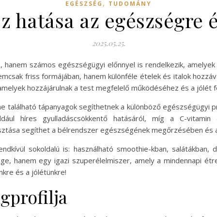
,
EGÉSZSÉG
TUDOMÁNY
z hatása az egészségre és
2025.05.25.
 hanem számos egészségügyi előnnyel is rendelkezik, amelyek sok
csak friss formájában, hanem különféle ételek és italok hozzáv
melyek hozzájárulnak a test megfelelő működéséhez és a jólét f
enne található tápanyagok segíthetnek a különböző egészségügy
dául híres gyulladáscsökkentő hatásáról, míg a C-vitamin a
asztása segíthet a bélrendszer egészségének megőrzésében és 
ívül sokoldalú is: használható smoothie-kban, salátákban, d
e, hanem egy igazi szuperélelmiszer, amely a mindennapi étr
kre és a jólétünkre!
gprofilja