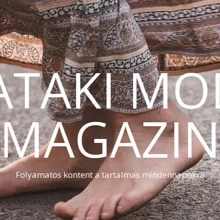
ATAKI MO
MAGAZI
Folyamatos kontent a tartalmas mindennapokra