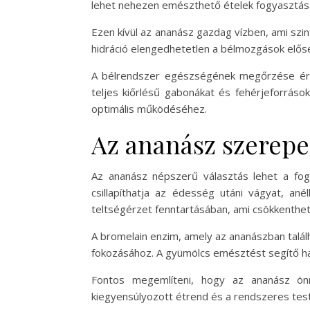
lehet nehezen emészthető ételek fogyasztása
Ezen kívül az ananász gazdag vízben, ami szi
hidráció elengedhetetlen a bélmozgások előse
A bélrendszer egészségének megőrzése érde
teljes kiőrlésű gabonákat és fehérjeforrás
optimális működéséhez.
Az ananász szerepe
Az ananász népszerű választás lehet a fo
csillapíthatja az édesség utáni vágyat, ané
teltségérzet fenntartásában, ami csökkentheti
A bromelain enzim, amely az ananászban találh
fokozásához. A gyümölcs emésztést segítő hat
Fontos megemlíteni, hogy az ananász ön
kiegyensúlyozott étrend és a rendszeres tes