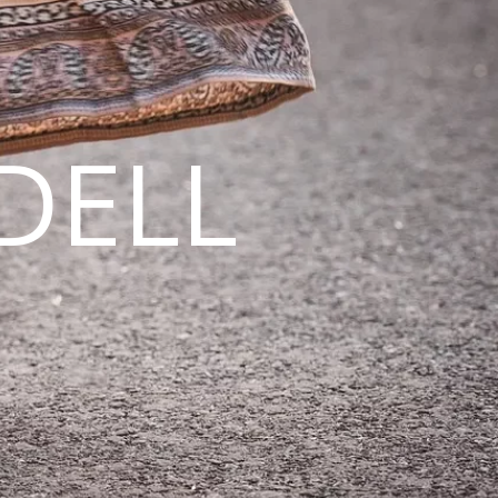
DELL
N