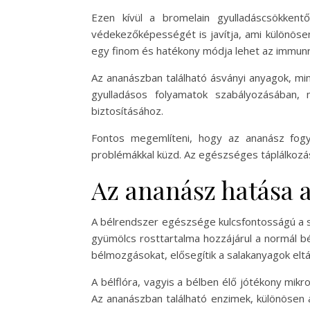
Ezen kívül a bromelain gyulladáscsökken
védekezőképességét is javítja, ami különöse
egy finom és hatékony módja lehet az immun
Az ananászban található ásványi anyagok, mi
gyulladásos folyamatok szabályozásában, 
biztosításához.
Fontos megemlíteni, hogy az ananász fogy
problémákkal küzd. Az egészséges táplálkoz
Az ananász hatása 
A bélrendszer egészsége kulcsfontosságú a s
gyümölcs rosttartalma hozzájárul a normál b
bélmozgásokat, elősegítik a salakanyagok eltá
A bélflóra, vagyis a bélben élő jótékony m
Az ananászban található enzimek, különösen 