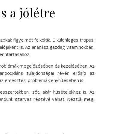
 a jólétre
ak figyelmét felkeltik. E különleges trópusi
alójaként is. Az ananász gazdag vitaminokban,
enntartásához.
i problémák megelőzésében és kezelésében. Az
ntioxidáns tulajdonságai révén erősíti az
az emésztési problémák enyhítésében is.
esszertekben, sőt, akár húsételekhez is. Az
endünk szerves részévé válhat. Nézzük meg,