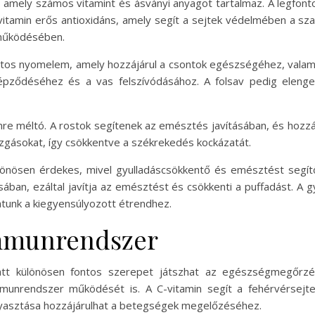
mely számos vitamint és ásványi anyagot tartalmaz. A legfonto
-vitamin erős antioxidáns, amely segít a sejtek védelmében a sz
 működésében.
ntos nyomelem, amely hozzájárul a csontok egészségéhez, valami
képződéséhez és a vas felszívódásához. A folsav pedig eleng
emre méltó. A rostok segítenek az emésztés javításában, és hozz
zgásokat, így csökkentve a székrekedés kockázatát.
lönösen érdekes, mivel gyulladáscsökkentő és emésztést segí
ásában, ezáltal javítja az emésztést és csökkenti a puffadást. A
atunk a kiegyensúlyozott étrendhez.
immunrendszer
att különösen fontos szerepet játszhat az egészségmegőrzé
munrendszer működését is. A C-vitamin segít a fehérvérsejt
gyasztása hozzájárulhat a betegségek megelőzéséhez.