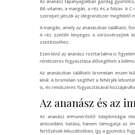
Az ananász tápanyagokban gazdag gyümölcs, a
B6-vitamin, a mangán, a réz és a folsav. A C
szerepet játszik az idegrendszer megfelelő
A mangán, amely az ananászban található, fo
A réz szintén lényeges a vörösvérsejtek 
szintéziséhez.
Ezen kívül az ananász rosttartalma is figyel
rendszeres fogyasztása elősegítheti a bélmo
Az ananászban található bromelain enzim kü
kínál. A bromelain segíthet a fehérjék lebont
is, és rendszeres fogyasztásával hozzájárulh
Az ananász és az 
Az ananász immunerősítő tulajdonságai mi
antioxidáns hatású, hanem támogatja az im
fertőzések leküzdésében, így a gyümölcs fo