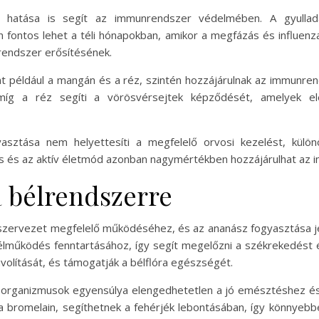
tő hatása is segít az immunrendszer védelmében. A gyulla
n fontos lehet a téli hónapokban, amikor a megfázás és influenz
rendszer erősítésének.
nt például a mangán és a réz, szintén hozzájárulnak az immun
míg a réz segíti a vörösvérsejtek képződését, amelyek el
asztása nem helyettesíti a megfelelő orvosi kezelést, külö
ás és az aktív életmód azonban nagymértékben hozzájárulhat az
a bélrendszerre
zervezet megfelelő működéséhez, és az ananász fogyasztása jel
élműködés fenntartásához, így segít megelőzni a székrekedést és
volítását, és támogatják a bélflóra egészségét.
ikroorganizmusok egyensúlya elengedhetetlen a jó emésztéshez
a bromelain, segíthetnek a fehérjék lebontásában, így könnyeb