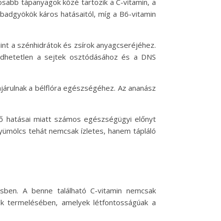
sabb tápanyagok közé tartozik a C-vitamin, a
abadgyökök káros hatásaitól, míg a B6-vitamin
nt a szénhidrátok és zsírok anyagcseréjéhez.
edhetetlen a sejtek osztódásához és a DNS
ájárulnak a bélflóra egészségéhez. Az ananász
tő hatásai miatt számos egészségügyi előnyt
 gyümölcs tehát nemcsak ízletes, hanem tápláló
sben. A benne található C-vitamin nemcsak
ek termelésében, amelyek létfontosságúak a