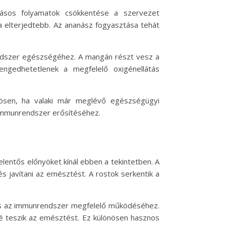
dásos folyamatok csökkentése a szervezet
a elterjedtebb. Az ananász fogyasztása tehát
rendszer egészségéhez. A mangán részt vesz a
engedhetetlenek a megfelelő oxigénellátás
nösen, ha valaki már meglévő egészségügyi
 immunrendszer erősítéséhez.
entős előnyöket kínál ebben a tekintetben. A
 javítani az emésztést. A rostok serkentik a
 és az immunrendszer megfelelő működéséhez.
bé teszik az emésztést. Ez különösen hasznos