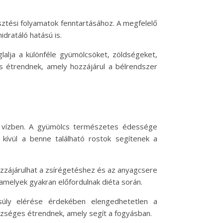
sztési folyamatok fenntartásához. A megfelelő
dratáló hatású is.
lja a különféle gyümölcsöket, zöldségeket,
s étrendnek, amely hozzájárul a bélrendszer
g vízben. A gyümölcs természetes édessége
n kívül a benne található rostok segítenek a
hozzájárulhat a zsírégetéshez és az anyagcsere
amelyek gyakran előfordulnak diéta során.
úly elérése érdekében elengedhetetlen a
zséges étrendnek, amely segít a fogyásban.