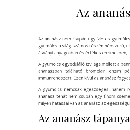
Az ananás
Az ananász nem csupán egy ízletes gyümölcs,
gyümölcs a világ számos részén népszerű, nem
ásványi anyagokban és értékes enzimekben, a
A gyümölcs egyedülálló ízvilága mellett a b
ananászban található bromelain enzim pél
immunrendszert. Ezen kívül az ananász fogy
A gyümölcs nemcsak egészséges, hanem rendk
ananász tehát nem csupán egy finom csemeg
milyen hatással van az ananász az egészségün
Az ananász tápanya