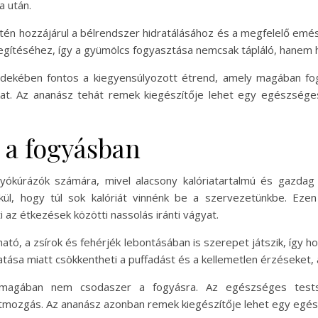
 után.
ntén hozzájárul a bélrendszer hidratálásához és a megfelelő emé
gítéséhez, így a gyümölcs fogyasztása nemcsak tápláló, hanem hi
kében fontos a kiegyensúlyozott étrend, amely magában fogla
okat. Az ananász tehát remek kiegészítője lehet egy egészsége
 a fogyásban
gyókúrázók számára, mivel alacsony kalóriatartalmú és gazda
lkül, hogy túl sok kalóriát vinnénk be a szervezetünkbe. Eze
 az étkezések közötti nassolás iránti vágyat.
ató, a zsírok és fehérjék lebontásában is szerepet játszik, így 
ása miatt csökkentheti a puffadást és a kellemetlen érzéseket, 
magában nem csodaszer a fogyásra. Az egészséges tests
tmozgás. Az ananász azonban remek kiegészítője lehet egy egés