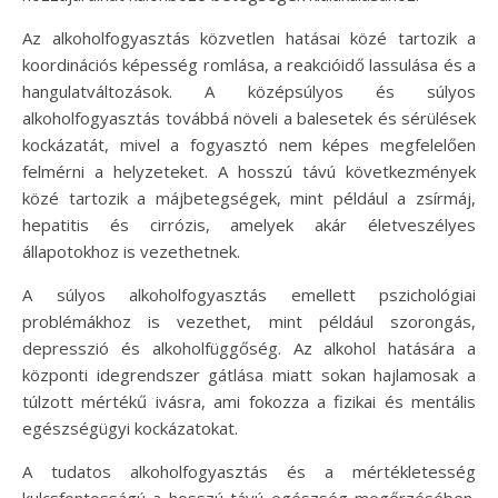
Az alkoholfogyasztás közvetlen hatásai közé tartozik a
koordinációs képesség romlása, a reakcióidő lassulása és a
hangulatváltozások. A középsúlyos és súlyos
alkoholfogyasztás továbbá növeli a balesetek és sérülések
kockázatát, mivel a fogyasztó nem képes megfelelően
felmérni a helyzeteket. A hosszú távú következmények
közé tartozik a májbetegségek, mint például a zsírmáj,
hepatitis és cirrózis, amelyek akár életveszélyes
állapotokhoz is vezethetnek.
A súlyos alkoholfogyasztás emellett pszichológiai
problémákhoz is vezethet, mint például szorongás,
depresszió és alkoholfüggőség. Az alkohol hatására a
központi idegrendszer gátlása miatt sokan hajlamosak a
túlzott mértékű ivásra, ami fokozza a fizikai és mentális
egészségügyi kockázatokat.
A tudatos alkoholfogyasztás és a mértékletesség
kulcsfontosságú a hosszú távú egészség megőrzésében.