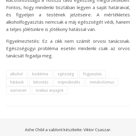
Fontos, hogy mindenki tisztában legyen a saját határaival,
és figyeljen a testének jelzéseire. A mértékletes
alkoholfogyasztás nemcsak a máj egészségét védi, hanem
a teljes jólétünkre is jótékony hatással van.
Figyelmeztetés: Ez a cikk nem számít orvosi tanácsnak.
Egészségügyi probléma esetén mindenki csak az orvos
tanácsát fogadja meg.
alkohol
biokémia
egészség
fogyasztás
hatások
lebontás
májműködés
metabolizmus
szervezet
toxikus anyagok
Ashe Child a sablont készítette:
Viktor Csaszar.