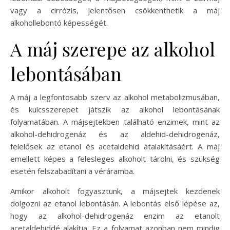
vagy a cirrózis, jelentősen csökkenthetik a máj
alkohollebontó képességét.
A máj szerepe az alkohol
lebontásában
A máj a legfontosabb szerv az alkohol metabolizmusában,
és kulcsszerepet játszik az alkohol lebontásának
folyamatában. A májsejtekben található enzimek, mint az
alkohol-dehidrogenáz és az aldehid-dehidrogenáz,
felelősek az etanol és acetaldehid átalakításáért. A máj
emellett képes a felesleges alkoholt tárolni, és szükség
esetén felszabadítani a véráramba.
Amikor alkoholt fogyasztunk, a májsejtek kezdenek
dolgozni az etanol lebontásán. A lebontás első lépése az,
hogy az alkohol-dehidrogenáz enzim az etanolt
acetaldehiddé alakítja. Ez a folyamat azonban nem mindig