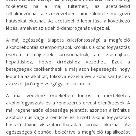
tökéletes; ha a máj túlterhelt, az acetaldehid
felhalmozódhat a szervezetben, ami különféle mérgező
hatásokat okozhat. Az acetaldehid lebontása a következő
lépés, amelyet az aldehid-dehidrogenáz végez el.
A máj egészségi állapota kulcsfontosságú a megfelelő
alkohollebontás szempontjából. Krónikus alkoholfogyasztás
esetén a májsejtek károsodhatnak, ami zsírmájhoz,
hepatitishez, illetve cirrózishoz vezethet. Ezek a
betegségek csökkenthetik a máj azon képességét, hogy
lebontja az alkoholt, fokozva ezzel a vér alkoholszintjét és
az ezzel járó egészségügyi kockázatokat.
A máj védelme érdekében fontos a mértékletes
alkoholfogyasztás és a rendszeres orvosi ellenőrzések. A
máj regenerációs képessége jelentős, azonban a krónikus
alkoholizmus vagy a rendszeres túlzott alkoholfogyasztás
hosszú távon visszafordíthatatlan károkat okozhat. Az
egészséges életmód, beleértve a megfelelő táplálkozást