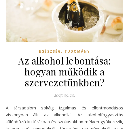
,
EGÉSZSÉG
TUDOMÁNY
Az alkohol lebontása:
hogyan működik a
szervezetünkben?
2025.09.20.
A társadalom sokáig izgalmas és ellentmondásos
viszonyban állt az alkohollal. Az alkoholfogyasztás
különböző kultúrákban és szokásokban mélyen gyökerezik,
legyen szó ünnepekről, társasági eseményekről vagy