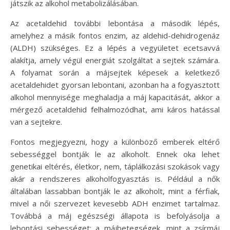
játszik az alkohol metabolizálásában.
Az acetaldehid további lebontása a második lépés,
amelyhez a másik fontos enzim, az aldehid-dehidrogenáz
(ALDH) szükséges. Ez a lépés a vegyületet ecetsavvá
alakítja, amely végül energiát szolgáltat a sejtek számára.
A folyamat során a májsejtek képesek a keletkező
acetaldehidet gyorsan lebontani, azonban ha a fogyasztott
alkohol mennyisége meghaladja a máj kapacitását, akkor a
mérgező acetaldehid felhalmozódhat, ami káros hatással
van a sejtekre.
Fontos megjegyezni, hogy a különböző emberek eltérő
sebességgel bontják le az alkoholt. Ennek oka lehet
genetikai eltérés, életkor, nem, táplálkozási szokások vagy
akár a rendszeres alkoholfogyasztás is. Például a nők
általában lassabban bontják le az alkoholt, mint a férfiak,
mivel a női szervezet kevesebb ADH enzimet tartalmaz.
Továbbá a máj egészségi állapota is befolyásolja a
lebontási sebességet; a májbetegségek, mint a zsírmáj