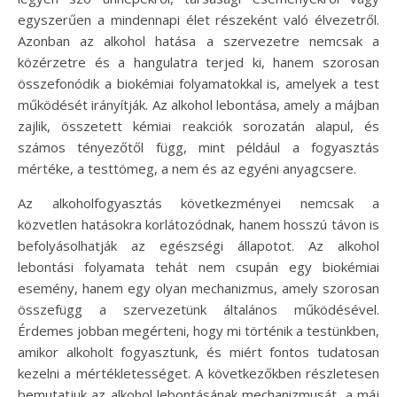
egyszerűen a mindennapi élet részeként való élvezetről.
Azonban az alkohol hatása a szervezetre nemcsak a
közérzetre és a hangulatra terjed ki, hanem szorosan
összefonódik a biokémiai folyamatokkal is, amelyek a test
működését irányítják. Az alkohol lebontása, amely a májban
zajlik, összetett kémiai reakciók sorozatán alapul, és
számos tényezőtől függ, mint például a fogyasztás
mértéke, a testtömeg, a nem és az egyéni anyagcsere.
Az alkoholfogyasztás következményei nemcsak a
közvetlen hatásokra korlátozódnak, hanem hosszú távon is
befolyásolhatják az egészségi állapotot. Az alkohol
lebontási folyamata tehát nem csupán egy biokémiai
esemény, hanem egy olyan mechanizmus, amely szorosan
összefügg a szervezetünk általános működésével.
Érdemes jobban megérteni, hogy mi történik a testünkben,
amikor alkoholt fogyasztunk, és miért fontos tudatosan
kezelni a mértékletességet. A következőkben részletesen
bemutatjuk az alkohol lebontásának mechanizmusát, a máj