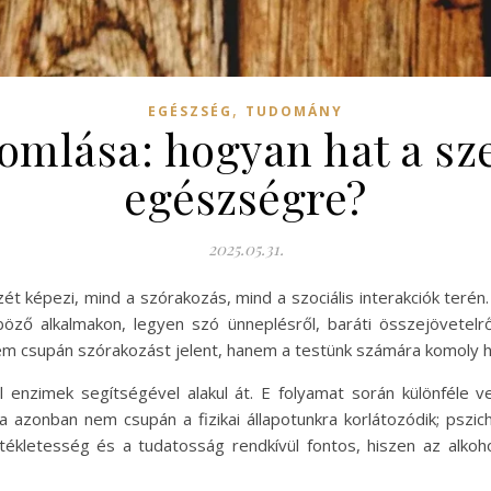
,
EGÉSZSÉG
TUDOMÁNY
omlása: hogyan hat a sz
egészségre?
2025.05.31.
 képezi, mind a szórakozás, mind a szociális interakciók terén. 
nböző alkalmakon, legyen szó ünneplésről, baráti összejövetel
em csupán szórakozást jelent, hanem a testünk számára komoly ha
l enzimek segítségével alakul át. E folyamat során különféle v
a azonban nem csupán a fizikai állapotunkra korlátozódik; pszic
ékletesség és a tudatosság rendkívül fontos, hiszen az alko