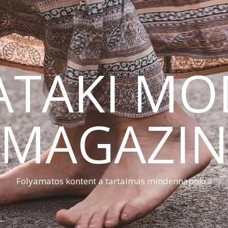
ATAKI MO
MAGAZI
Folyamatos kontent a tartalmas mindennapokra