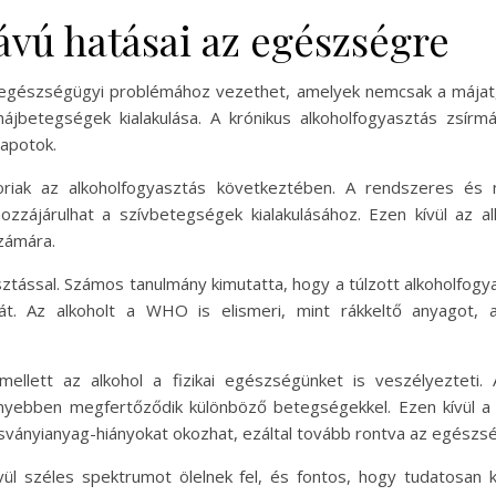
ávú hatásai az egészségre
 egészségügyi problémához vezethet, amelyek nemcsak a májat,
betegségek kialakulása. A krónikus alkoholfogyasztás zsírmáj
lapotok.
oriak az alkoholfogyasztás következtében. A rendszeres és n
zzájárulhat a szívbetegségek kialakulásához. Ezen kívül az al
zámára.
ztással. Számos tanulmány kimutatta, hogy a túlzott alkoholfogya
tát. Az alkoholt a WHO is elismeri, mint rákkeltő anyago
llett az alkohol a fizikai egészségünket is veszélyezteti. 
yebben megfertőződik különböző betegségekkel. Ezen kívül a h
sványianyag-hiányokat okozhat, ezáltal tovább rontva az egészség
vül széles spektrumot ölelnek fel, és fontos, hogy tudatosan