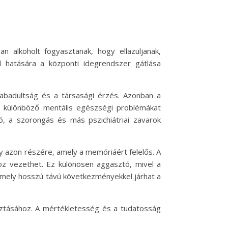
n alkoholt fogyasztanak, hogy ellazuljanak,
 hatására a központi idegrendszer gátlása
szabadultság és a társasági érzés. Azonban a
nt különböző mentális egészségi problémákat
ó, a szorongás és más pszichiátriai zavarok
y azon részére, amely a memóriáért felelős. A
hoz vezethet. Ez különösen aggasztó, mivel a
 amely hosszú távú következményekkel járhat a
asztásához. A mértékletesség és a tudatosság