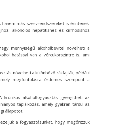
 hanem más szervrendszereket is érintenek.
hoz, alkoholos hepatitishez és cirrhosishoz
agy mennyiségű alkoholbevitel növelheti a
kohol hatással van a vércukorszintre is, ami
sztás növelheti a különböző rákfajták, például
t, amely megfontolásra érdemes szempont a
A krónikus alkoholfogyasztás gyengítheti az
iányos táplálkozás, amely gyakran társul az
i állapotot.
 kezeljük a fogyasztásunkat, hogy megőrizzük