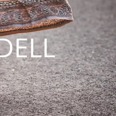
DELL
N