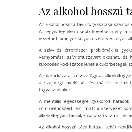
Az alkohol hosszú t
Az alkohol hosszú távú fogyasztása számos
Az egyik legjelentősebb következmény a máj
vezethet, amelyek súlyos és életveszélyes ál
A szív- és érrendszeri problémák is gyak
vérnyomást, szívritmuszavart okozhat, és ho
különösen kockázatos lehet a cukorbetegek s
A rák kockázata is összefügg az alkoholfogyas
a szájüregi, nyelőcső- és májrák kockáza
fogyasztásakor.
A mentális egészségre gyakorolt hatások me
immunrendszert, ami miatt a szervezet könn
alkoholfogyasztással, különböző vitamin- és á
Az alkohol hosszú távú hatásai tehát rendkí