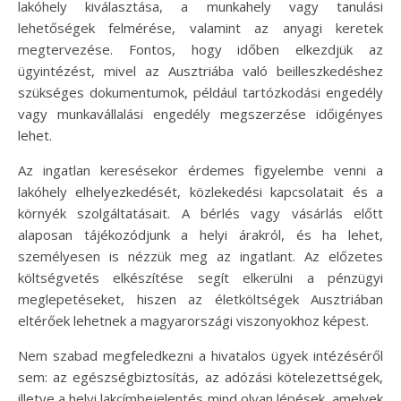
lakóhely kiválasztása, a munkahely vagy tanulási
lehetőségek felmérése, valamint az anyagi keretek
megtervezése. Fontos, hogy időben elkezdjük az
ügyintézést, mivel az Ausztriába való beilleszkedéshez
szükséges dokumentumok, például tartózkodási engedély
vagy munkavállalási engedély megszerzése időigényes
lehet.
Az ingatlan keresésekor érdemes figyelembe venni a
lakóhely elhelyezkedését, közlekedési kapcsolatait és a
környék szolgáltatásait. A bérlés vagy vásárlás előtt
alaposan tájékozódjunk a helyi árakról, és ha lehet,
személyesen is nézzük meg az ingatlant. Az előzetes
költségvetés elkészítése segít elkerülni a pénzügyi
meglepetéseket, hiszen az életköltségek Ausztriában
eltérőek lehetnek a magyarországi viszonyokhoz képest.
Nem szabad megfeledkezni a hivatalos ügyek intézéséről
sem: az egészségbiztosítás, az adózási kötelezettségek,
illetve a helyi lakcímbejelentés mind olyan lépések, amelyek