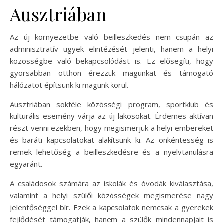
Ausztriában
Az új környezetbe való beilleszkedés nem csupán az
adminisztratív ügyek elintézését jelenti, hanem a helyi
közösségbe való bekapcsolódást is. Ez elősegíti, hogy
gyorsabban otthon érezzük magunkat és támogató
hálózatot építsünk ki magunk körül.
Ausztriában sokféle közösségi program, sportklub és
kulturális esemény várja az új lakosokat. Érdemes aktívan
részt venni ezekben, hogy megismerjük a helyi embereket
és baráti kapcsolatokat alakítsunk ki. Az önkéntesség is
remek lehetőség a beilleszkedésre és a nyelvtanulásra
egyaránt.
A családosok számára az iskolák és óvodák kiválasztása,
valamint a helyi szülői közösségek megismerése nagy
jelentőséggel bír. Ezek a kapcsolatok nemcsak a gyerekek
fejlődését támogatják, hanem a szülők mindennapjait is