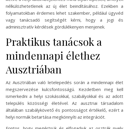
nélkülözhetetlenek az új élet beindításához. Ezekben a
folyamatokban érdemes lehet szakember, például ügyvéd
vagy tanácsadó segítségét kérni, hogy a jogi és
adminisztratív kérdések gördülékenyen menjenek.
Praktikus tanácsok a
mindennapi élethez
Ausztriában
Az Ausztriában való letelepedés során a mindennapi élet
megszervezése kulcsfontosságú. Kezdetben meg kell
ismerkedni a helyi szokásokkal, szabályokkal és az adott
település közösségi életével. Az ausztriai társadalom
általában szabálykövető és pontosságot értékelő, ezért a
helyi normák betartása megkönnyíti az integrációt.
Fontos, hogy megértsük és elfogadjuk az osztrák nyelv