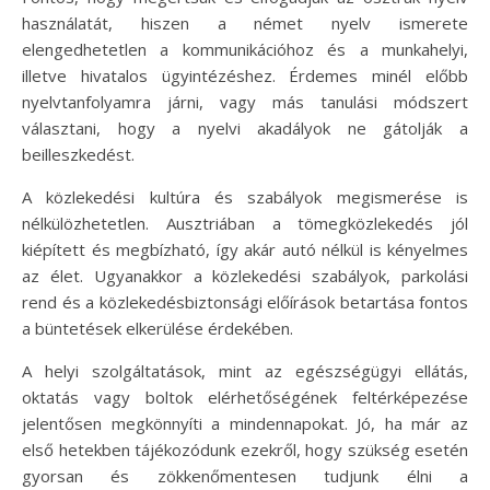
használatát, hiszen a német nyelv ismerete
elengedhetetlen a kommunikációhoz és a munkahelyi,
illetve hivatalos ügyintézéshez. Érdemes minél előbb
nyelvtanfolyamra járni, vagy más tanulási módszert
választani, hogy a nyelvi akadályok ne gátolják a
beilleszkedést.
A közlekedési kultúra és szabályok megismerése is
nélkülözhetetlen. Ausztriában a tömegközlekedés jól
kiépített és megbízható, így akár autó nélkül is kényelmes
az élet. Ugyanakkor a közlekedési szabályok, parkolási
rend és a közlekedésbiztonsági előírások betartása fontos
a büntetések elkerülése érdekében.
A helyi szolgáltatások, mint az egészségügyi ellátás,
oktatás vagy boltok elérhetőségének feltérképezése
jelentősen megkönnyíti a mindennapokat. Jó, ha már az
első hetekben tájékozódunk ezekről, hogy szükség esetén
gyorsan és zökkenőmentesen tudjunk élni a