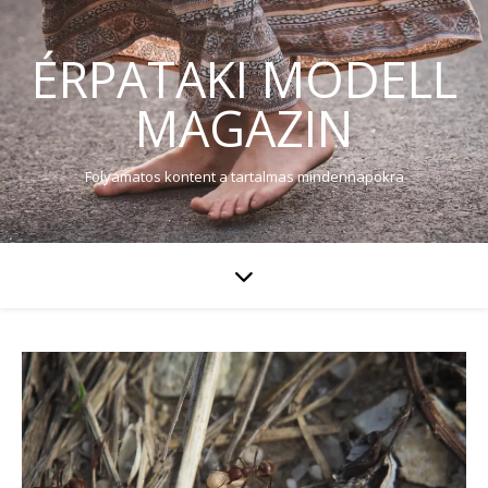
ÉRPATAKI MODELL
MAGAZIN
Folyamatos kontent a tartalmas mindennapokra