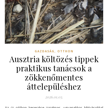
,
GAZDASÁG
OTTHON
Ausztria költözés tippek
praktikus tanácsok a
zökkenőmentes
áttelepüléshez
2026.01.03.
Az új otthon keresése izgalmas, ugyanakkor kihívásokkal