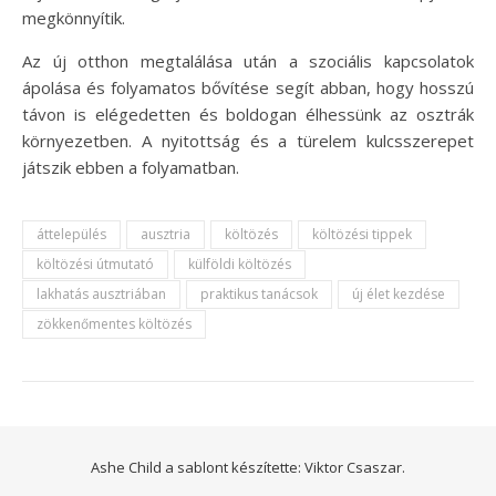
megkönnyítik.
Az új otthon megtalálása után a szociális kapcsolatok
ápolása és folyamatos bővítése segít abban, hogy hosszú
távon is elégedetten és boldogan élhessünk az osztrák
környezetben. A nyitottság és a türelem kulcsszerepet
játszik ebben a folyamatban.
áttelepülés
ausztria
költözés
költözési tippek
költözési útmutató
külföldi költözés
lakhatás ausztriában
praktikus tanácsok
új élet kezdése
zökkenőmentes költözés
Ashe Child a sablont készítette:
Viktor Csaszar.