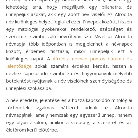
lehetőség arra, hogy megálljunk egy pillanatra, és
ünnepeljük azokat, akik egy adott név viselői. Az Afrodita
név különleges helyet foglal el ezen ünnepek között, hiszen
egy mitológiai gyökerekkel rendelkező, szépséget és
szerelmet szimbolizáló névről van szó. Mivel az Afrodita
névnapja több időpontban is megjelenhet a névnapok
között, érdemes tisztázni, mikor ünnepeljük ezt a
különleges napot. A
Afrodita névnap pontos dátuma és
jelentősége
sokak számára érdekes kérdés, hiszen a
névhez kapcsolódó szimbolika és hagyományok mélyebb
betekintést nyújtanak a név viselőinek személyiségébe és
ünneplési szokásaiba.
A név eredete, jelentése és a hozzá kapcsolódó mitológiai
történetek izgalmas hátteret adnak az Afrodita
névnapjának, amely nemcsak egy egyszerű ünnep, hanem
egy olyan alkalom, amikor a szépség, a szeretet és az
életöröm kerül előtérbe.