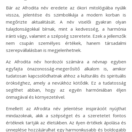
Bár az Afrodita név eredete az ókori mitológiába nyúlik
vissza, jelentése és szimbolikája a modern korban is
megőrizte aktualitását. A név viselői gyakran olyan
tulajdonságokkal bírnak, mint a kedvesség, a harmónia
iránti vágy, valamint a szépség szeretete. Ezek a jellemzők
nem csupán személyes értékek, hanem társadalmi
szerepvállalásban is megjelenhetnek.
Az Afrodita név hordozói számára a névnap egyben
egyfajta önazonosság-megerősítő alkalom is, amikor
tudatosan kapcsolódhatnak ahhoz a kulturális és spirituális
örökséghez, amely a nevükhöz kötődik. Ez a tudatosság
segíthet abban, hogy az egyén harmóniában éljen
önmagával és környezetével.
Emellett az Afrodita név jelentése inspirációt nyújthat
mindazoknak, akik a szépséget és a szeretetet fontos
értéknek tartják az életükben. Az ilyen értékek ápolása és
ünneplése hozzájárulhat egy harmonikusabb és boldogabb