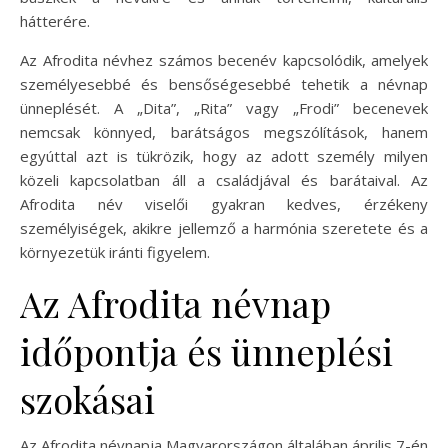
hátterére.
Az Afrodita névhez számos becenév kapcsolódik, amelyek
személyesebbé és bensőségesebbé tehetik a névnap
ünneplését. A „Dita”, „Rita” vagy „Frodi” becenevek
nemcsak könnyed, barátságos megszólítások, hanem
egyúttal azt is tükrözik, hogy az adott személy milyen
közeli kapcsolatban áll a családjával és barátaival. Az
Afrodita név viselői gyakran kedves, érzékeny
személyiségek, akikre jellemző a harmónia szeretete és a
környezetük iránti figyelem.
Az Afrodita névnap
időpontja és ünneplési
szokásai
Az Afrodita névnapja Magyarországon általában április 7-én