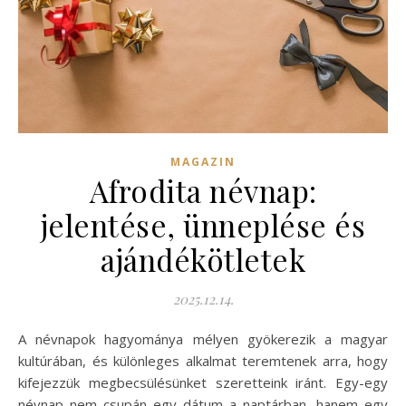
MAGAZIN
Afrodita névnap:
jelentése, ünneplése és
ajándékötletek
2025.12.14.
A névnapok hagyománya mélyen gyökerezik a magyar
kultúrában, és különleges alkalmat teremtenek arra, hogy
kifejezzük megbecsülésünket szeretteink iránt. Egy-egy
névnap nem csupán egy dátum a naptárban, hanem egy