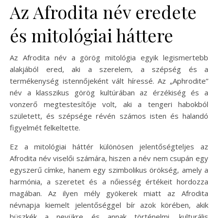
Az Afrodita név eredete
és mitológiai háttere
Az Afrodita név a görög mitológia egyik legismertebb
alakjából ered, aki a szerelem, a szépség és a
termékenység istennőjeként vált híressé. Az „Aphrodite”
név a klasszikus görög kultúrában az érzékiség és a
vonzerő megtestesítője volt, aki a tengeri habokból
született, és szépsége révén számos isten és halandó
figyelmét felkeltette.
Ez a mitológiai háttér különösen jelentőségteljes az
Afrodita név viselői számára, hiszen a név nem csupán egy
egyszerű címke, hanem egy szimbolikus örökség, amely a
harmónia, a szeretet és a nőiesség értékeit hordozza
magában. Az ilyen mély gyökerek miatt az Afrodita
névnapja kiemelt jelentőséggel bír azok körében, akik
büszkék a nevükre és annak történelmi, kulturális