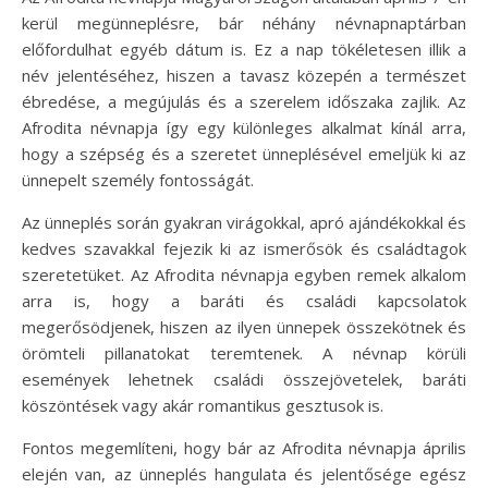
kerül megünneplésre, bár néhány névnapnaptárban
előfordulhat egyéb dátum is. Ez a nap tökéletesen illik a
név jelentéséhez, hiszen a tavasz közepén a természet
ébredése, a megújulás és a szerelem időszaka zajlik. Az
Afrodita névnapja így egy különleges alkalmat kínál arra,
hogy a szépség és a szeretet ünneplésével emeljük ki az
ünnepelt személy fontosságát.
Az ünneplés során gyakran virágokkal, apró ajándékokkal és
kedves szavakkal fejezik ki az ismerősök és családtagok
szeretetüket. Az Afrodita névnapja egyben remek alkalom
arra is, hogy a baráti és családi kapcsolatok
megerősödjenek, hiszen az ilyen ünnepek összekötnek és
örömteli pillanatokat teremtenek. A névnap körüli
események lehetnek családi összejövetelek, baráti
köszöntések vagy akár romantikus gesztusok is.
Fontos megemlíteni, hogy bár az Afrodita névnapja április
elején van, az ünneplés hangulata és jelentősége egész