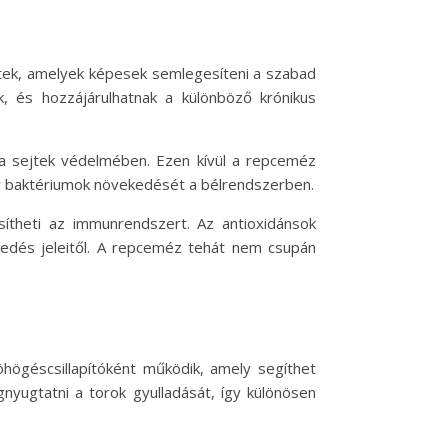
etek, amelyek képesek semlegesíteni a szabad
, és hozzájárulhatnak a különböző krónikus
 a sejtek védelmében. Ezen kívül a repceméz
ony baktériumok növekedését a bélrendszerben.
sítheti az immunrendszert. Az antioxidánsok
edés jeleitől. A repceméz tehát nem csupán
ögéscsillapítóként működik, amely segíthet
gnyugtatni a torok gyulladását, így különösen