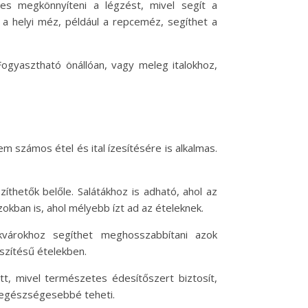
pes megkönnyíteni a légzést, mivel segít a
, a helyi méz, például a repceméz, segíthet a
gyasztható önállóan, vagy meleg italokhoz,
számos étel és ital ízesítésére is alkalmas.
íthetők belőle. Salátákhoz is adható, ahol az
kban is, ahol mélyebb ízt ad az ételeknek.
kvárokhoz segíthet meghosszabbítani azok
észítésű ételekben.
tt, mivel természetes édesítőszert biztosít,
s egészségesebbé teheti.