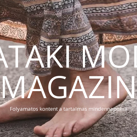
ATAKI MO
MAGAZI
Folyamatos kontent a tartalmas mindennapokra