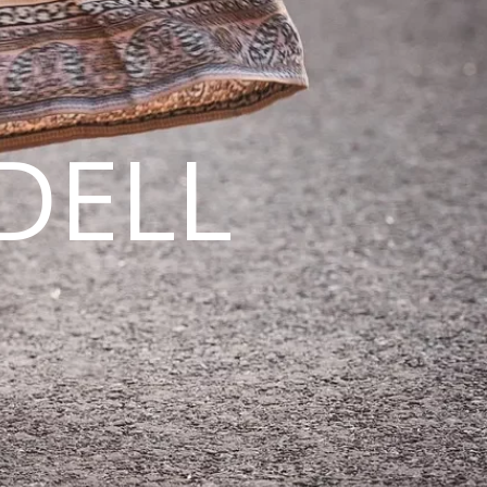
DELL
N