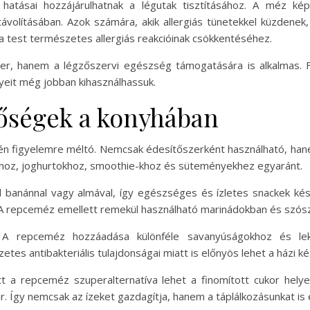
hatásai hozzájárulhatnak a légutak tisztításához. A méz ké
távolításában. Azok számára, akik allergiás tünetekkel küzdenek
a test természetes allergiás reakcióinak csökkentéséhez.
r, hanem a légzőszervi egészség támogatására is alkalmas. Fo
yeit még jobban kihasználhassuk.
tőségek a konyhában
n figyelemre méltó. Nemcsak édesítőszerként használható, hanem 
eákhoz, joghurtokhoz, smoothie-khoz és süteményekhez egyaránt.
 banánnal vagy almával, így egészséges és ízletes snackek kész
. A repceméz emellett remekül használható marinádokban és szószo
t. A repceméz hozzáadása különféle savanyúságokhoz és le
tes antibakteriális tulajdonságai miatt is előnyös lehet a házi k
tt a repceméz szuperalternatíva lehet a finomított cukor helye
. Így nemcsak az ízeket gazdagítja, hanem a táplálkozásunkat i