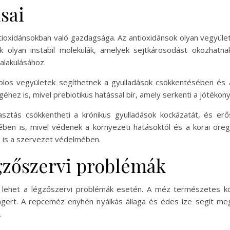
sai
ioxidánsokban való gazdagsága. Az antioxidánsok olyan vegyül
olyan instabil molekulák, amelyek sejtkárosodást okozhatnak
alakulásához.
olos vegyületek segíthetnek a gyulladások csökkentésében és
géhez is, mivel prebiotikus hatással bír, amely serkenti a jóték
ztás csökkentheti a krónikus gyulladások kockázatát, és erő
en is, mivel védenek a környezeti hatásoktól és a korai öreg
 is a szervezet védelmében.
gzőszervi problémák
lehet a légzőszervi problémák esetén. A méz természetes köh
 ingert. A repceméz enyhén nyálkás állaga és édes íze segít me
.