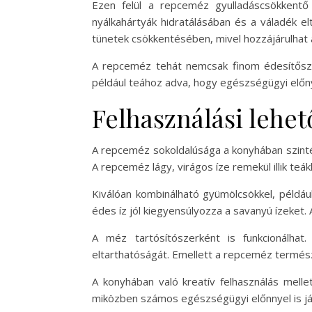
Ezen felül a repceméz gyulladáscsökkentő 
nyálkahártyák hidratálásában és a váladék el
tünetek csökkentésében, mivel hozzájárulhat 
A repceméz tehát nemcsak finom édesítősze
például teához adva, hogy egészségügyi előn
Felhasználási lehe
A repceméz sokoldalúsága a konyhában szinté
A repceméz lágy, virágos íze remekül illik t
Kiválóan kombinálható gyümölcsökkel, például
édes íz jól kiegyensúlyozza a savanyú ízeket
A méz tartósítószerként is funkcionálha
eltarthatóságát. Emellett a repceméz természe
A konyhában való kreatív felhasználás melle
miközben számos egészségügyi előnnyel is jár