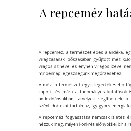
A repceméz hatás
A repceméz, a természet édes ajándéka, egy
virágzásának időszakában gyűjtött méz külö
világos színével és enyhén virágos ízével ne
mindennapi egészségünk megőrzéséhez.
A méz, a természet egyik legértékesebb táp
kapott, és mára a tudományos kutatások i
antioxidánsokban, amelyek segíthetnek 
szénhidrátokat tartalmaz, így gyors energiafor
A repceméz fogyasztása nemcsak ízletes é
nézzük meg, milyen konkrét előnyökkel bír a 