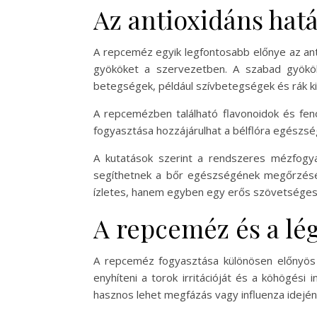
Az antioxidáns hatá
A repceméz egyik legfontosabb előnye az ant
gyököket a szervezetben. A szabad gyökök 
betegségek, például szívbetegségek és rák ki
A repcemézben található flavonoidok és fen
fogyasztása hozzájárulhat a bélflóra egészsé
A kutatások szerint a rendszeres mézfogyas
segíthetnek a bőr egészségének megőrzéséb
ízletes, hanem egyben egy erős szövetséges
A repceméz és a lé
A repceméz fogyasztása különösen előnyös 
enyhíteni a torok irritációját és a köhögési
hasznos lehet megfázás vagy influenza idején