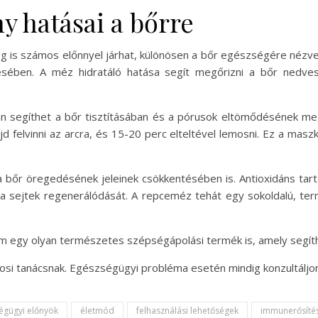
y hatásai a bőrre
is számos előnnyel járhat, különösen a bőr egészségére nézve. A
ntésében. A méz hidratáló hatása segít megőrizni a bőr nedve
n segíthet a bőr tisztításában és a pórusok eltömődésének m
d felvinni az arcra, és 15-20 perc elteltével lemosni. Ez a maszk 
a bőr öregedésének jeleinek csökkentésében is. Antioxidáns ta
 a sejtek regenerálódását. A repceméz tehát egy sokoldalú, te
m egy olyan természetes szépségápolási termék is, amely segít
vosi tanácsnak. Egészségügyi probléma esetén mindig konzultálj
égügyi előnyök
életmód
felhasználási lehetőségek
immunerősíté