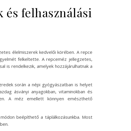
 és felhasználási
etes élelmiszerek kedvelői körében. A repce
yelmét felkeltette. A repceméz jellegzetes,
al is rendelkezik, amelyek hozzájárulhatnak a
zredek során a népi gyógyászatban is helyet
azdag ásványi anyagokban, vitaminokban és
ében. A méz emellett könnyen emészthető
módon beépíthető a táplálkozásunkba. Most
kben.