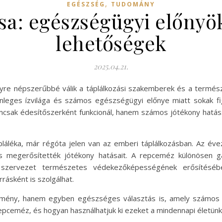
,
EGÉSZSÉG
TUDOMÁNY
a: egészségügyi előnyök
lehetőségek
2025.04.21.
re népszerűbbé válik a táplálkozási szakemberek és a termész
nleges ízvilága és számos egészségügyi előnye miatt sokak fig
mcsak édesítőszerként funkcionál, hanem számos jótékony hatáss
láléka, már régóta jelen van az emberi táplálkozásban. Az éve
s megerősítették jótékony hatásait. A repceméz különösen g
a szervezet természetes védekezőképességének erősítés
rásként is szolgálhat.
lmény, hanem egyben egészséges választás is, amely számos 
repceméz, és hogyan használhatjuk ki ezeket a mindennapi életün