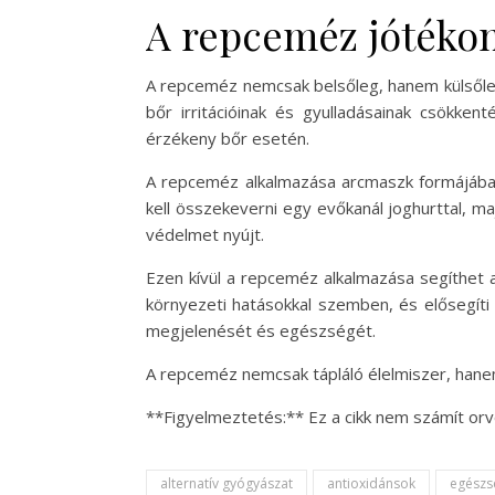
A repceméz jótékon
A repceméz nemcsak belsőleg, hanem külsőleg 
bőr irritációinak és gyulladásainak csökke
érzékeny bőr esetén.
A repceméz alkalmazása arcmaszk formájába
kell összekeverni egy evőkanál joghurttal, maj
védelmet nyújt.
Ezen kívül a repceméz alkalmazása segíthet 
környezeti hatásokkal szemben, és elősegíti
megjelenését és egészségét.
A repceméz nemcsak tápláló élelmiszer, hane
**Figyelmeztetés:** Ez a cikk nem számít or
alternatív gyógyászat
antioxidánsok
egészs