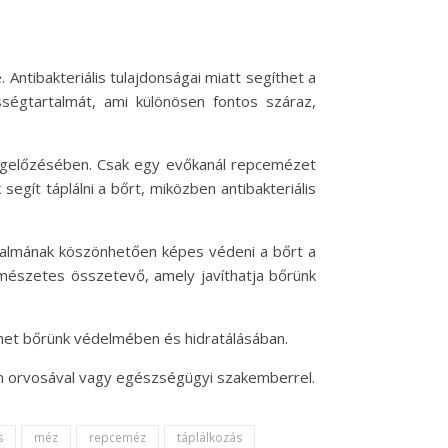
ntibakteriális tulajdonságai miatt segíthet a
sségtartalmát, ami különösen fontos száraz,
egelőzésében. Csak egy evőkanál repcemézet
segít táplálni a bőrt, miközben antibakteriális
rtalmának köszönhetően képes védeni a bőrt a
rmészetes összetevő, amely javíthatja bőrünk
het bőrünk védelmében és hidratálásában.
on orvosával vagy egészségügyi szakemberrel.
s
méz
repceméz
táplálkozás