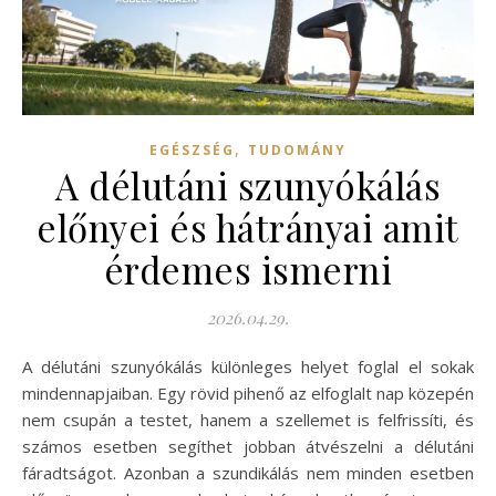
,
EGÉSZSÉG
TUDOMÁNY
A délutáni szunyókálás
előnyei és hátrányai amit
érdemes ismerni
2026.04.29.
A délutáni szunyókálás különleges helyet foglal el sokak
mindennapjaiban. Egy rövid pihenő az elfoglalt nap közepén
nem csupán a testet, hanem a szellemet is felfrissíti, és
számos esetben segíthet jobban átvészelni a délutáni
fáradtságot. Azonban a szundikálás nem minden esetben