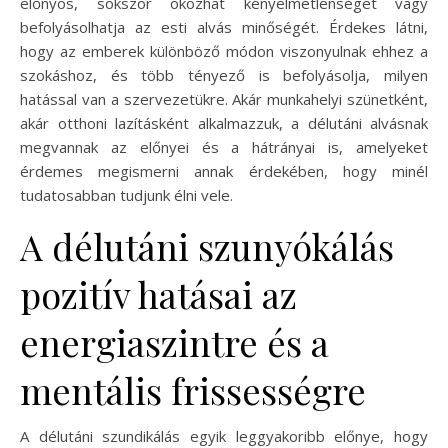
előnyös, sokszor okozhat kényelmetlenséget vagy
befolyásolhatja az esti alvás minőségét. Érdekes látni,
hogy az emberek különböző módon viszonyulnak ehhez a
szokáshoz, és több tényező is befolyásolja, milyen
hatással van a szervezetükre. Akár munkahelyi szünetként,
akár otthoni lazításként alkalmazzuk, a délutáni alvásnak
megvannak az előnyei és a hátrányai is, amelyeket
érdemes megismerni annak érdekében, hogy minél
tudatosabban tudjunk élni vele.
A délutáni szunyókálás
pozitív hatásai az
energiaszintre és a
mentális frissességre
A délutáni szundikálás egyik leggyakoribb előnye, hogy