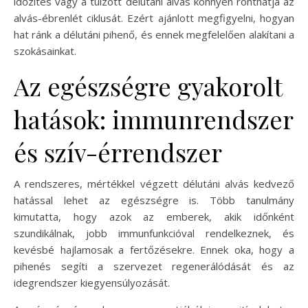
időzítés vagy a túlzott délutáni alvás könnyen ronthatja az
alvás-ébrenlét ciklusát. Ezért ajánlott megfigyelni, hogyan
hat ránk a délutáni pihenő, és ennek megfelelően alakítani a
szokásainkat.
Az egészségre gyakorolt
hatások: immunrendszer
és szív-érrendszer
A rendszeres, mértékkel végzett délutáni alvás kedvező
hatással lehet az egészségre is. Több tanulmány
kimutatta, hogy azok az emberek, akik időnként
szundikálnak, jobb immunfunkcióval rendelkeznek, és
kevésbé hajlamosak a fertőzésekre. Ennek oka, hogy a
pihenés segíti a szervezet regenerálódását és az
idegrendszer kiegyensúlyozását.