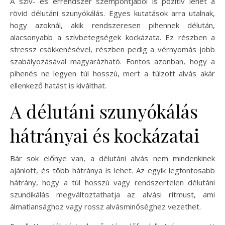
A szív- és érrendszer szempontjából is pozitív lehet a
rövid délutáni szunyókálás. Egyes kutatások arra utalnak,
hogy azoknál, akik rendszeresen pihennek délután,
alacsonyabb a szívbetegségek kockázata. Ez részben a
stressz csökkenésével, részben pedig a vérnyomás jobb
szabályozásával magyarázható. Fontos azonban, hogy a
pihenés ne legyen túl hosszú, mert a túlzott alvás akár
ellenkező hatást is kiválthat.
A délutáni szunyókálás
hátrányai és kockázatai
Bár sok előnye van, a délutáni alvás nem mindenkinek
ajánlott, és több hátránya is lehet. Az egyik legfontosabb
hátrány, hogy a túl hosszú vagy rendszertelen délutáni
szundikálás megváltoztathatja az alvási ritmust, ami
álmatlansághoz vagy rossz alvásminőséghez vezethet.