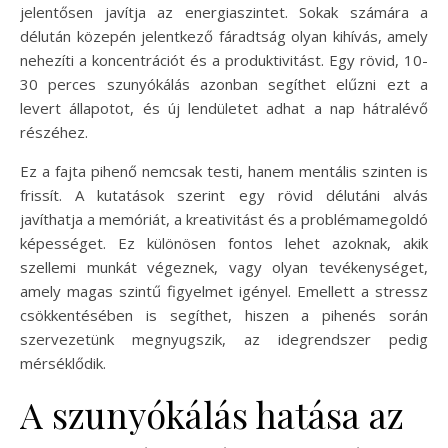
jelentősen javítja az energiaszintet. Sokak számára a
délután közepén jelentkező fáradtság olyan kihívás, amely
nehezíti a koncentrációt és a produktivitást. Egy rövid, 10-
30 perces szunyókálás azonban segíthet elűzni ezt a
levert állapotot, és új lendületet adhat a nap hátralévő
részéhez.
Ez a fajta pihenő nemcsak testi, hanem mentális szinten is
frissít. A kutatások szerint egy rövid délutáni alvás
javíthatja a memóriát, a kreativitást és a problémamegoldó
képességet. Ez különösen fontos lehet azoknak, akik
szellemi munkát végeznek, vagy olyan tevékenységet,
amely magas szintű figyelmet igényel. Emellett a stressz
csökkentésében is segíthet, hiszen a pihenés során
szervezetünk megnyugszik, az idegrendszer pedig
mérséklődik.
A szunyókálás hatása az