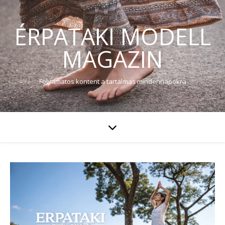
ÉRPATAKI MODELL
MAGAZIN
Folyamatos kontent a tartalmas mindennapokra