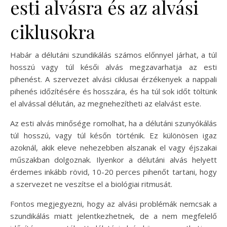
esti alvásra és az alvási
ciklusokra
Habár a délutáni szundikálás számos előnnyel járhat, a túl
hosszú vagy túl késői alvás megzavarhatja az esti
pihenést. A szervezet alvási ciklusai érzékenyek a nappali
pihenés időzítésére és hosszára, és ha túl sok időt töltünk
el alvással délután, az megnehezítheti az elalvást este.
Az esti alvás minősége romolhat, ha a délutáni szunyókálás
túl hosszú, vagy túl későn történik. Ez különösen igaz
azoknál, akik eleve nehezebben alszanak el vagy éjszakai
műszakban dolgoznak. Ilyenkor a délutáni alvás helyett
érdemes inkább rövid, 10-20 perces pihenőt tartani, hogy
a szervezet ne veszítse el a biológiai ritmusát.
Fontos megjegyezni, hogy az alvási problémák nemcsak a
szundikálás miatt jelentkezhetnek, de a nem megfelelő