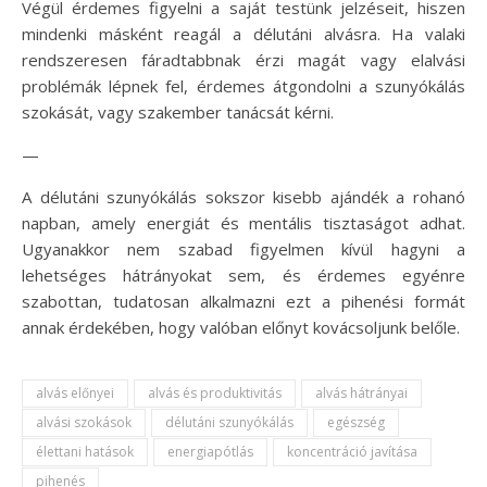
Végül érdemes figyelni a saját testünk jelzéseit, hiszen
mindenki másként reagál a délutáni alvásra. Ha valaki
rendszeresen fáradtabbnak érzi magát vagy elalvási
problémák lépnek fel, érdemes átgondolni a szunyókálás
szokását, vagy szakember tanácsát kérni.
—
A délutáni szunyókálás sokszor kisebb ajándék a rohanó
napban, amely energiát és mentális tisztaságot adhat.
Ugyanakkor nem szabad figyelmen kívül hagyni a
lehetséges hátrányokat sem, és érdemes egyénre
szabottan, tudatosan alkalmazni ezt a pihenési formát
annak érdekében, hogy valóban előnyt kovácsoljunk belőle.
alvás előnyei
alvás és produktivitás
alvás hátrányai
alvási szokások
délutáni szunyókálás
egészség
élettani hatások
energiapótlás
koncentráció javítása
pihenés