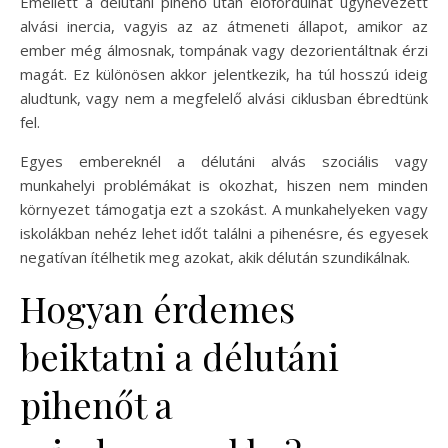
Emellett a délutáni pihenő után előfordulhat úgynevezett
alvási inercia, vagyis az az átmeneti állapot, amikor az
ember még álmosnak, tompának vagy dezorientáltnak érzi
magát. Ez különösen akkor jelentkezik, ha túl hosszú ideig
aludtunk, vagy nem a megfelelő alvási ciklusban ébredtünk
fel.
Egyes embereknél a délutáni alvás szociális vagy
munkahelyi problémákat is okozhat, hiszen nem minden
környezet támogatja ezt a szokást. A munkahelyeken vagy
iskolákban nehéz lehet időt találni a pihenésre, és egyesek
negatívan ítélhetik meg azokat, akik délután szundikálnak.
Hogyan érdemes
beiktatni a délutáni
pihenőt a