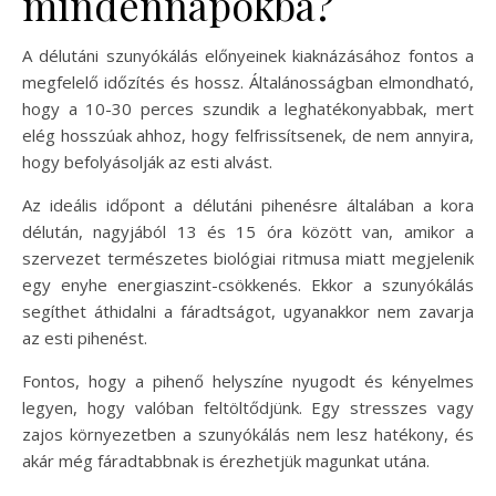
mindennapokba?
A délutáni szunyókálás előnyeinek kiaknázásához fontos a
megfelelő időzítés és hossz. Általánosságban elmondható,
hogy a 10-30 perces szundik a leghatékonyabbak, mert
elég hosszúak ahhoz, hogy felfrissítsenek, de nem annyira,
hogy befolyásolják az esti alvást.
Az ideális időpont a délutáni pihenésre általában a kora
délután, nagyjából 13 és 15 óra között van, amikor a
szervezet természetes biológiai ritmusa miatt megjelenik
egy enyhe energiaszint-csökkenés. Ekkor a szunyókálás
segíthet áthidalni a fáradtságot, ugyanakkor nem zavarja
az esti pihenést.
Fontos, hogy a pihenő helyszíne nyugodt és kényelmes
legyen, hogy valóban feltöltődjünk. Egy stresszes vagy
zajos környezetben a szunyókálás nem lesz hatékony, és
akár még fáradtabbnak is érezhetjük magunkat utána.