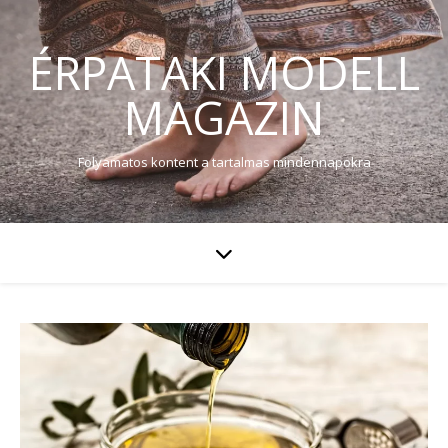
ÉRPATAKI MODELL
MAGAZIN
Folyamatos kontent a tartalmas mindennapokra