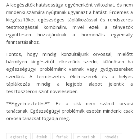
A kiegészítők hatásossága egyénenként változhat, és nem
mindenki számára nyújtanak ugyanazt a hatást. Érdemes a
kiegészítőket egészséges táplálkozással és rendszeres
testmozgással kombinálni, mivel ezek a tényezők
együttesen hozzájárulnak a hormonális egyensúly
fenntartásához.
Fontos, hogy mindig konzultáljunk orvossal, mielőtt
bármilyen kiegészítőt elkezdünk szedni, különösen ha
egészségügyi problémáink vannak vagy gyógyszereket
szedünk. A természetes élelmiszerek és a helyes
táplálkozás mindig a legjobb alapot jelentik a
tesztoszteron szint növelésében.
**Figyelmeztetés**: Ez a cikk nem számít orvosi
tanácsnak. Egészségügyi problémák esetén mindenki csak
orvosa tanácsát fogadja meg.
egészség
ételek
férfiak
minerálok
növelés