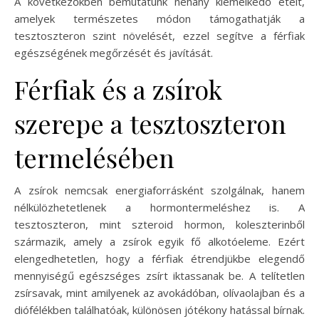
A következőkben bemutatunk néhány kiemelkedő ételt,
amelyek természetes módon támogathatják a
tesztoszteron szint növelését, ezzel segítve a férfiak
egészségének megőrzését és javítását.
Férfiak és a zsírok
szerepe a tesztoszteron
termelésében
A zsírok nemcsak energiaforrásként szolgálnak, hanem
nélkülözhetetlenek a hormontermeléshez is. A
tesztoszteron, mint szteroid hormon, koleszterinből
származik, amely a zsírok egyik fő alkotóeleme. Ezért
elengedhetetlen, hogy a férfiak étrendjükbe elegendő
mennyiségű egészséges zsírt iktassanak be. A telítetlen
zsírsavak, mint amilyenek az avokádóban, olívaolajban és a
diófélékben találhatóak, különösen jótékony hatással bírnak.