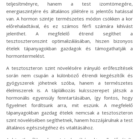
teljesítményre, hanem a test izomtömegére,
energiaszintjére és általános jólétére is jelentős hatással
van. A hormon szintje természetes módon csökken a kor
előrehaladtával, és ez számos férfi számára kihívást
jelenthet. A megfelelő étrend segíthet a
tesztoszteronszint optimalizálásában, hiszen bizonyos
ételek tápanyagokban gazdagok és támogathatják a
hormontermelést.
A tesztoszteron szint növelésére irányuló erőfeszítések
során nem csupán a különböző étrendi kiegészítők és
gyógyszerek jöhetnek szóba, hanem a természetes
élelmiszerek is. A táplálkozás kulcsszerepet játszik a
hormonális egyensúly fenntartásában, így fontos, hogy
figyelmet fordítsunk arra, mit eszünk. A megfelelő
tápanyagokban gazdag ételek nemcsak a tesztoszteron
szint növelésében segíthetnek, hanem hozzájárulnak a test
általános egészségéhez és vitalitásához.