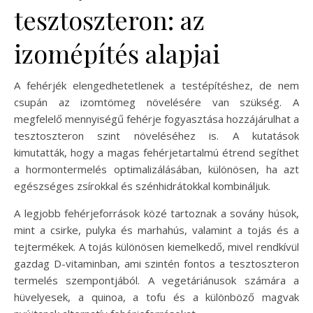
tesztoszteron: az
izomépítés alapjai
A fehérjék elengedhetetlenek a testépítéshez, de nem
csupán az izomtömeg növelésére van szükség. A
megfelelő mennyiségű fehérje fogyasztása hozzájárulhat a
tesztoszteron szint növeléséhez is. A kutatások
kimutatták, hogy a magas fehérjetartalmú étrend segíthet
a hormontermelés optimalizálásában, különösen, ha azt
egészséges zsírokkal és szénhidrátokkal kombináljuk.
A legjobb fehérjeforrások közé tartoznak a sovány húsok,
mint a csirke, pulyka és marhahús, valamint a tojás és a
tejtermékek. A tojás különösen kiemelkedő, mivel rendkívül
gazdag D-vitaminban, ami szintén fontos a tesztoszteron
termelés szempontjából. A vegetáriánusok számára a
hüvelyesek, a quinoa, a tofu és a különböző magvak