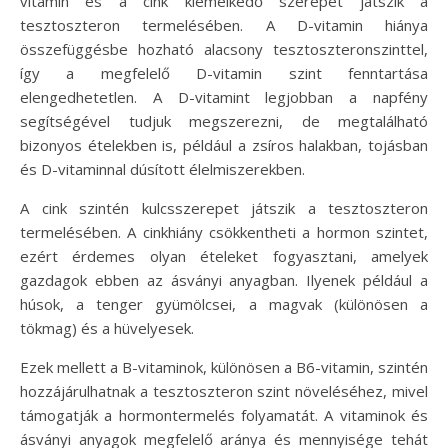
vitamin és a cink kiemelkedő szerepet játszik a
tesztoszteron termelésében. A D-vitamin hiánya
összefüggésbe hozható alacsony tesztoszteronszinttel,
így a megfelelő D-vitamin szint fenntartása
elengedhetetlen. A D-vitamint legjobban a napfény
segítségével tudjuk megszerezni, de megtalálható
bizonyos ételekben is, például a zsíros halakban, tojásban
és D-vitaminnal dúsított élelmiszerekben.
A cink szintén kulcsszerepet játszik a tesztoszteron
termelésében. A cinkhiány csökkentheti a hormon szintet,
ezért érdemes olyan ételeket fogyasztani, amelyek
gazdagok ebben az ásványi anyagban. Ilyenek például a
húsok, a tenger gyümölcsei, a magvak (különösen a
tökmag) és a hüvelyesek.
Ezek mellett a B-vitaminok, különösen a B6-vitamin, szintén
hozzájárulhatnak a tesztoszteron szint növeléséhez, mivel
támogatják a hormontermelés folyamatát. A vitaminok és
ásványi anyagok megfelelő aránya és mennyisége tehát