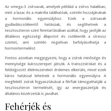
Az omega-3 zsírsavak, amelyek például a zsíros halakban,
mint a lazac és a makréla találhatóak, szintén hozzájárulnak
a hormonális egyensúlyhoz. Ezek a zsírsavak
gyulladáscsökkentő hatásúak, és segíthetnek a
tesztoszteron szint fenntartásában azáltal, hogy javítják az
általános egészségi állapotot és csökkentik a stressz
szintet, ami szintén negatívan befolyásolhatja a
hormontermelést.
Fontos azonban megjegyezni, hogy a zsírok minősége és
mennyisége kulcsszerepet játszik. A transzzsírokat és a
feldolgozott élelmiszereket érdemes elkerülni, mivel ezek
káros hatással lehetnek a hormonális egyensúlyra. A
megfelelő zsírok fogyasztásával a férfiak támogathatják a
tesztoszteron termelését, így az energiaszintjük és
általános közérzetük is javulhat.
Fehérjék és