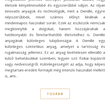
életünk kényelmesebbé és egyszerűbbé váljon. Az olyan
innovatív anyagok és technológiák, mint a Dienille, egyre
népszerűbbek, mivel számos előnyt kínálnak a
mindennapos használat során. Ezek az eszközök nemcsak
megkönnyítik a dolgokat, hanem hozzájárulnak a
hatékonyabb és fenntarthatóbb életvitelhez is. Dienille
anyagának különleges tulajdonságai A Dienille egy
különleges szintetikus anyag, amelyet a tartósság és
rugalmasság jellemez. Ez az anyag kivételesen ellenálló a
külső behatásokkal szemben, legyen szó fizikai kopásról
vagy nedvességről. Különlegességét az adja, hogy képes
megtartani eredeti formáját még intenzív használat mellett
is, ami…
TOVÁBB