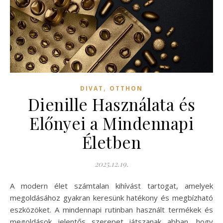
,
DIVAT
OTTHON
Dienille Használata és
Előnyei a Mindennapi
Életben
2025.12.19.
A modern élet számtalan kihívást tartogat, amelyek
megoldásához gyakran keresünk hatékony és megbízható
eszközöket. A mindennapi rutinban használt termékek és
megoldások jelentős szerepet játszanak abban, hogy