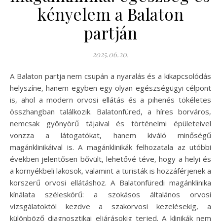
kényelem a Balaton
partján
2025.06.20.
A Balaton partja nem csupán a nyaralás és a kikapcsolódás
helyszíne, hanem egyben egy olyan egészségügyi célpont
is, ahol a modern orvosi ellátás és a pihenés tökéletes
összhangban találkozik. Balatonfüred, a híres borváros,
nemcsak gyönyörű tájaival és történelmi épületeivel
vonzza a látogatókat, hanem kiváló minőségű
magánklinikáival is. A magánklinikák felhozatala az utóbbi
években jelentősen bővült, lehetővé téve, hogy a helyi és
a környékbeli lakosok, valamint a turisták is hozzáférjenek a
korszerű orvosi ellátáshoz. A Balatonfüredi magánklinika
kínálata széleskörű: a szokásos általános orvosi
vizsgálatoktól kezdve a szakorvosi kezelésekig, a
különböző diagnosztikai eljárásokig terjed. A klinikák nem