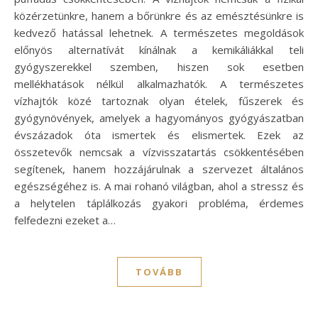
közérzetünkre, hanem a bőrünkre és az emésztésünkre is
kedvező hatással lehetnek. A természetes megoldások
előnyös alternatívát kínálnak a kemikáliákkal teli
gyógyszerekkel szemben, hiszen sok esetben
mellékhatások nélkül alkalmazhatók. A természetes
vízhajtók közé tartoznak olyan ételek, fűszerek és
gyógynövények, amelyek a hagyományos gyógyászatban
évszázadok óta ismertek és elismertek. Ezek az
összetevők nemcsak a vízvisszatartás csökkentésében
segítenek, hanem hozzájárulnak a szervezet általános
egészségéhez is. A mai rohanó világban, ahol a stressz és
a helytelen táplálkozás gyakori probléma, érdemes
felfedezni ezeket a…
TOVÁBB