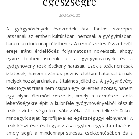
egészségre
2025.09.27.
A gyógynövények évezredek óta fontos szerepet
játszanak az emberi kultúrában, nemcsak a gyógyításban,
hanem a mindennapi életben is. A természetes összetevők
ereje iránti érdeklődés folyamatosan növekszik, ahogy
egyre többen ismerik fel a gyógynövények és a
gyógynövény teák jótékony hatásait. Ezek a teák nemcsak
ízletesek, hanem számos pozitív élettani hatással bírnak,
melyek hozzájárulnak az általános jólléthez. A gyógynövény
teák fogyasztása nem csupán egy kellemes szokás, hanem
egy olyan életmód része is, amely a természet adta
lehetőségekre épít. A különféle gyógynövényekből készült
teák szinte végtelen választéka áll rendelkezésünkre,
mindegyik saját ízprofiljával és egészségügyi előnyeivel. A
teák készítése és fogyasztása egyben egyfajta rituálé is,
amely segít a mindennapi stressz csökkentésében és a