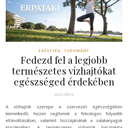
,
EGÉSZSÉG
TUDOMÁNY
Fedezd fel a legjobb
természetes vízhajtókat
egészséged érdekében
2025.08.15.
A vízhajtók szerepe a szervezet egészségében
kiemelkedő, hiszen segítenek a felesleges folyadék
eltávolításában, valamint hozzájárulnak a salakanyagok
kiürüléséhez. A természetes vízhajtók használata