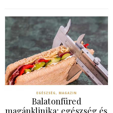
,
EGÉSZSÉG
MAGAZIN
Balatonfüred
magánklinika: egészség és