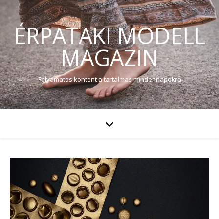
ÉRPATAKI MODELL
MAGAZIN
Folyamatos kontent a tartalmas mindennapokra