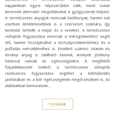
napjainkban egyre népszerűbbé válik, mivel sokan
keresnek alternatív megoldásokat a gyógyszerek helyett.
A természetes anyagok nemcsak hatékonyak, hanem sok
esetben kíméletesebbek is a szervezet számára, így
kevésbé terhelik a májat és a veséket. A természetes
vízhajtók fogyasztása nemcsak a méregtelenítést segíti
elő, hanem hozzájárulhat a testsúlycsökkentéshez és a
puffadás mérsékléséhez is. Emellett számos vitamin és
ásványi anyag is található bennük, amelyek jótékony
hatással vannak az egészségünkre. A megfelelő
folyadékbevitel mellett a természetes vízhajtók
rendszeres fogyasztása segíthet a bélműködés
javításában és a bőr egészségének megőrzésében is. Az
alábbiakban bemutatunk…
TOVÁBB