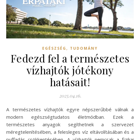
,
EGÉSZSÉG
TUDOMÁNY
Fedezd fel a természetes
vízhajtók jótékony
hatásait!
2025.04.16.
A természetes vízhajtók egyre népszerűbbé válnak a
modern egészségtudatos életmódban. Ezek a
természetes anyagok segíthetnek a szervezet
méregtelenítésében, a felesleges víz eltávolításában és a
puffadás csökkentésében. A vízhajtók nemcsak a fizikai