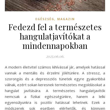
,
EGÉSZSÉG
MAGAZIN
Fedezd fel a természetes
hangulatjavítókat a
mindennapokban
2025.06.06.
A modern életvitel számos kihívással jár, amelyek hatással
vannak a mentális és érzelmi jólétünkre. A stressz, a
szorongás és a depressziós tünetek egyre gyakoribbá
válnak, ezért sokan keresnek természetes megoldásokat a
hangulat javítására. A természetes hangulatjavítók
nemcsak a fizikai egészségünkre, hanem a lelki
egyensúlyunkra is pozitív hatással lehetnek. Ezek a
módszerek sok esetben elérhetők, és könnyen