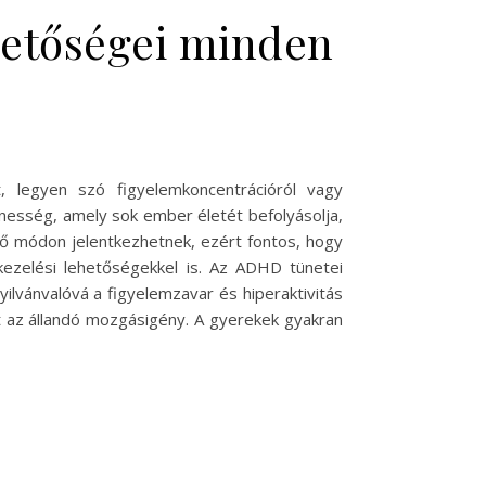
hetőségei minden
t, legyen szó figyelemkoncentrációról vagy
lenesség, amely sok ember életét befolyásolja,
öző módon jelentkezhetnek, ezért fontos, hogy
 kezelési lehetőségekkel is. Az ADHD tünetei
lvánvalóvá a figyelemzavar és hiperaktivitás
nt az állandó mozgásigény. A gyerekek gyakran