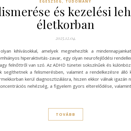
,
EGÉSZSÉG
TUDOMÁNY
lismerése és kezelési le
életkorban
2025.12.04.
olyan kihívásokkal, amelyek megnehezítik a mindennapjainka
emhiányos hiperaktivitás-zavar, egy olyan neurofejlődési rendel
l vagy felnőttről van szó. Az ADHD tünetei sokszínűek és különb
ek segíthetnek a felismerésben, valamint a rendelkezésre álló
korban kerül diagnosztizálásra, hiszen ekkor válnak igazán nyi
a koncentrációs nehézség, a figyelem gyors elterelődése, valami
TOVÁBB