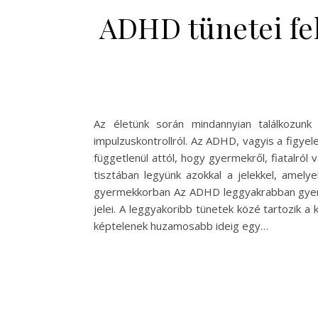
ADHD tünetei fe
Az életünk során mindannyian találkozunk 
impulzuskontrollról. Az ADHD, vagyis a figyel
függetlenül attól, hogy gyermekről, fiatalró
tisztában legyünk azokkal a jelekkel, amely
gyermekkorban Az ADHD leggyakrabban gyermek
jelei. A leggyakoribb tünetek közé tartozik 
képtelenek huzamosabb ideig egy…