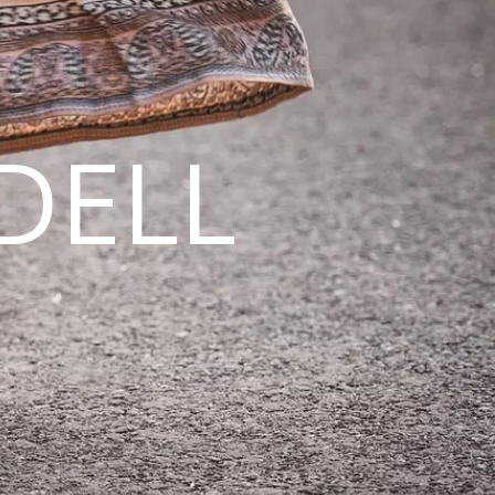
DELL
N