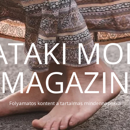
ATAKI MO
MAGAZI
Folyamatos kontent a tartalmas mindennapokra