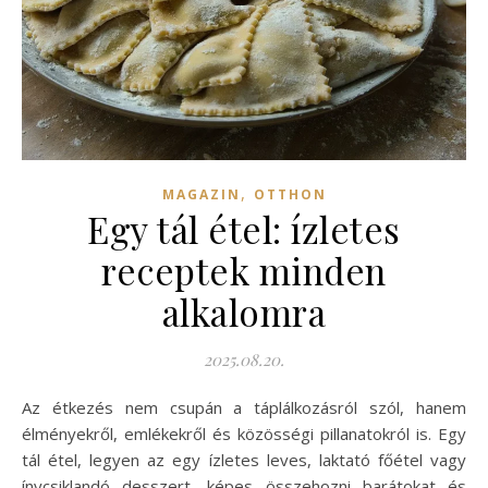
,
MAGAZIN
OTTHON
Egy tál étel: ízletes
receptek minden
alkalomra
2025.08.20.
Az étkezés nem csupán a táplálkozásról szól, hanem
élményekről, emlékekről és közösségi pillanatokról is. Egy
tál étel, legyen az egy ízletes leves, laktató főétel vagy
ínycsiklandó desszert, képes összehozni barátokat és