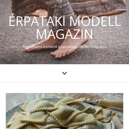
ÉRPATAKI MODELL
MAGAZIN
Folyamatos kontent a tartalmas mindennapokra