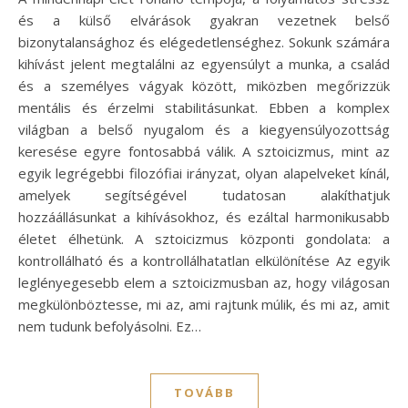
és a külső elvárások gyakran vezetnek belső
bizonytalansághoz és elégedetlenséghez. Sokunk számára
kihívást jelent megtalálni az egyensúlyt a munka, a család
és a személyes vágyak között, miközben megőrizzük
mentális és érzelmi stabilitásunkat. Ebben a komplex
világban a belső nyugalom és a kiegyensúlyozottság
keresése egyre fontosabbá válik. A sztoicizmus, mint az
egyik legrégebbi filozófiai irányzat, olyan alapelveket kínál,
amelyek segítségével tudatosan alakíthatjuk
hozzáállásunkat a kihívásokhoz, és ezáltal harmonikusabb
életet élhetünk. A sztoicizmus központi gondolata: a
kontrollálható és a kontrollálhatatlan elkülönítése Az egyik
leglényegesebb elem a sztoicizmusban az, hogy világosan
megkülönböztesse, mi az, ami rajtunk múlik, és mi az, amit
nem tudunk befolyásolni. Ez…
TOVÁBB