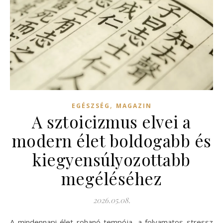
,
EGÉSZSÉG
MAGAZIN
A sztoicizmus elvei a
modern élet boldogabb és
kiegyensúlyozottabb
megéléséhez
2026.05.08.
A mindennapi élet rohanó tempója, a folyamatos stressz