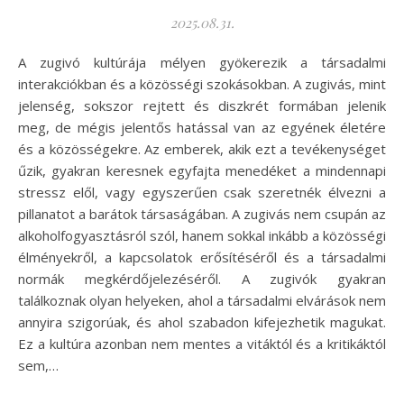
2025.08.31.
A zugivó kultúrája mélyen gyökerezik a társadalmi
interakciókban és a közösségi szokásokban. A zugivás, mint
jelenség, sokszor rejtett és diszkrét formában jelenik
meg, de mégis jelentős hatással van az egyének életére
és a közösségekre. Az emberek, akik ezt a tevékenységet
űzik, gyakran keresnek egyfajta menedéket a mindennapi
stressz elől, vagy egyszerűen csak szeretnék élvezni a
pillanatot a barátok társaságában. A zugivás nem csupán az
alkoholfogyasztásról szól, hanem sokkal inkább a közösségi
élményekről, a kapcsolatok erősítéséről és a társadalmi
normák megkérdőjelezéséről. A zugivók gyakran
találkoznak olyan helyeken, ahol a társadalmi elvárások nem
annyira szigorúak, és ahol szabadon kifejezhetik magukat.
Ez a kultúra azonban nem mentes a vitáktól és a kritikáktól
sem,…