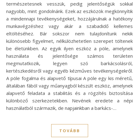
természetesnek vesszük, pedig jelentőségük sokkal
nagyobb, mint gondolnánk. Ezek az eszközök megkönnyítik
a mindennapi tevékenységeket, hozzájárulnak a hatékony
munkavégzéshez vagy akár a szabadidő kellemes
eltöltéséhez. Bár sokszor nem tulajdonítunk nekik
különösebb figyelmet, nélkülözhetetlen szerepet töltenek
be életünkben. Az egyik ilyen eszköz a pöle, amelynek
használata és jelentősége számos területen
megmutatkozik, legyen szó barkácsolásról,
kertészkedésről vagy egyéb kézműves tevékenységekről.
A pöle fogalma és alapvető típusai A pöle egy kis méretű,
általában fából vagy műanyagból készült eszköz, amelynek
alapvető feladata a stabilitás és a rögzítés biztosítása
különböző szerkezetekben. Nevének eredete a népi
használatból származik, de napjainkban a barkács-…
TOVÁBB