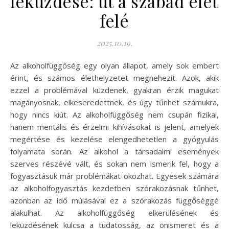
leküzdése: út a szabad élet
felé
2025.10.19.
Az alkoholfüggőség egy olyan állapot, amely sok embert
érint, és számos élethelyzetet megnehezít. Azok, akik
ezzel a problémával küzdenek, gyakran érzik magukat
magányosnak, elkeseredettnek, és úgy tűnhet számukra,
hogy nincs kiút. Az alkoholfüggőség nem csupán fizikai,
hanem mentális és érzelmi kihívásokat is jelent, amelyek
megértése és kezelése elengedhetetlen a gyógyulás
folyamata során. Az alkohol a társadalmi események
szerves részévé vált, és sokan nem ismerik fel, hogy a
fogyasztásuk már problémákat okozhat. Egyesek számára
az alkoholfogyasztás kezdetben szórakozásnak tűnhet,
azonban az idő múlásával ez a szórakozás függőséggé
alakulhat. Az alkoholfüggőség elkerülésének és
leküzdésének kulcsa a tudatosság, az önismeret és a