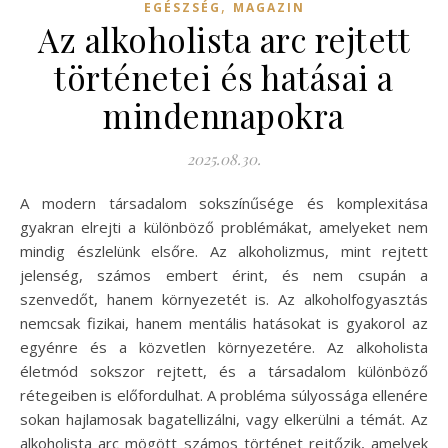
,
EGÉSZSÉG
MAGAZIN
Az alkoholista arc rejtett
történetei és hatásai a
mindennapokra
2025.08.30.
A modern társadalom sokszínűsége és komplexitása
gyakran elrejti a különböző problémákat, amelyeket nem
mindig észlelünk elsőre. Az alkoholizmus, mint rejtett
jelenség, számos embert érint, és nem csupán a
szenvedőt, hanem környezetét is. Az alkoholfogyasztás
nemcsak fizikai, hanem mentális hatásokat is gyakorol az
egyénre és a közvetlen környezetére. Az alkoholista
életmód sokszor rejtett, és a társadalom különböző
rétegeiben is előfordulhat. A probléma súlyossága ellenére
sokan hajlamosak bagatellizálni, vagy elkerülni a témát. Az
alkoholista arc mögött számos történet rejtőzik, amelyek