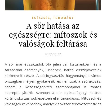
,
EGÉSZSÉG
TUDOMÁNY
A sör hatása az
egészségre: mítoszok és
valóságok feltárása
2025.09.22.
A sör már évszázadok óta jelen van kultúránkban, és a
társadalmi események, ünnepek, baráti összejövetelek
közkedvelt része. A sörfogyasztás hagyománya számos
országban mélyen gyökerezik, és nemcsak a szórakozás,
hanem a közösségépítés szempontjából is fontos
szerepet játszik. Azonban a sör egészségügyi hatásai
körüli diskurzus sok esetben ellentmondásos. Mítoszok és
valóságok keverednek, amelyek sokszor félrevezethetik az