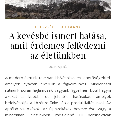
,
EGÉSZSÉG
TUDOMÁNY
A kevésbé ismert hatása,
amit érdemes felfedezni
az életünkben
2025.07.26.
A modern életünk tele van kihívásokkal és lehetőségekkel,
amelyek gyakran elkerülik a figyelmünket. Mindennapi
rutinunk során hajlamosak vagyunk figyelmen kívül hagyni
azokat a kisebb, de jelentős hatásokat, amelyek
befolyásolják a közérzetünket és a produktivitásunkat. Az
apróbb változások, az új szokások bevezetése vagy a
mindennapi életünkben megjelenő új perspektívák