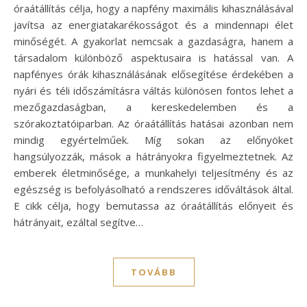
óraátállítás célja, hogy a napfény maximális kihasználásával
javítsa az energiatakarékosságot és a mindennapi élet
minőségét. A gyakorlat nemcsak a gazdaságra, hanem a
társadalom különböző aspektusaira is hatással van. A
napfényes órák kihasználásának elősegítése érdekében a
nyári és téli időszámításra váltás különösen fontos lehet a
mezőgazdaságban, a kereskedelemben és a
szórakoztatóiparban. Az óraátállítás hatásai azonban nem
mindig egyértelműek. Míg sokan az előnyöket
hangsúlyozzák, mások a hátrányokra figyelmeztetnek. Az
emberek életminősége, a munkahelyi teljesítmény és az
egészség is befolyásolható a rendszeres időváltások által.
E cikk célja, hogy bemutassa az óraátállítás előnyeit és
hátrányait, ezáltal segítve…
TOVÁBB