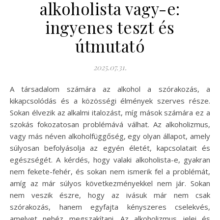
alkoholista vagy-e:
ingyenes teszt és
útmutató
2025.07.31.
A társadalom számára az alkohol a szórakozás, a
kikapcsolódás és a közösségi élmények szerves része.
Sokan élvezik az alkalmi italozást, míg mások számára ez a
szokás fokozatosan problémává válhat. Az alkoholizmus,
vagy más néven alkoholfüggőség, egy olyan állapot, amely
súlyosan befolyásolja az egyén életét, kapcsolatait és
egészségét. A kérdés, hogy valaki alkoholista-e, gyakran
nem fekete-fehér, és sokan nem ismerik fel a problémát,
amíg az már súlyos következményekkel nem jár. Sokan
nem veszik észre, hogy az ivásuk már nem csak
szórakozás, hanem egyfajta kényszeres cselekvés,
amelyet nehéz megszakítani. Az alkoholizmus jelei és