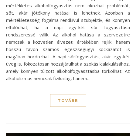
mértékletes alkoholfogyasztás nem okozhat problémát,
sőt, akár jótékony hatásai is lehetnek. Azonban a
mértékletesség fogalma rendkívül szubjektív, és könnyen
eltolódhat, ha a napi egy-két sör fogyasztása
rendszeressé válik. Az alkohol hatása a szervezetre
nemcsak a közvetlen élvezeti értékében rejlik, hanem
hosszú távon számos egészségügyi kockázatot is
magában hordozhat. A napi sörfogyasztás, akár egy-két
üveg is, fokozatosan hozzájárulhat a szokás kialakulásához,
amely könnyen túlzott alkoholfogyasztásba torkollhat. Az
alkoholizmus nemcsak fizikailag, hanem…
TOVÁBB