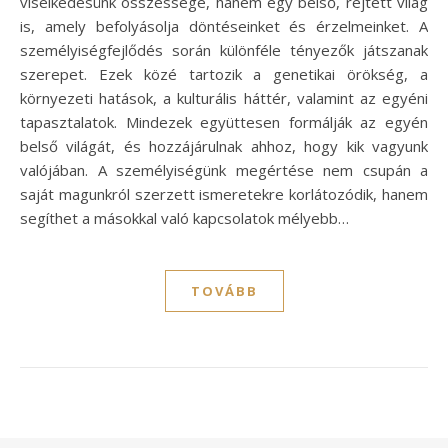
viselkedésünk összessége, hanem egy belső, rejtett világ
is, amely befolyásolja döntéseinket és érzelmeinket. A
személyiségfejlődés során különféle tényezők játszanak
szerepet. Ezek közé tartozik a genetikai örökség, a
környezeti hatások, a kulturális háttér, valamint az egyéni
tapasztalatok. Mindezek együttesen formálják az egyén
belső világát, és hozzájárulnak ahhoz, hogy kik vagyunk
valójában. A személyiségünk megértése nem csupán a
saját magunkról szerzett ismeretekre korlátozódik, hanem
segíthet a másokkal való kapcsolatok mélyebb…
TOVÁBB