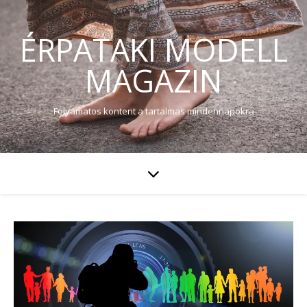
ÉRPATAKI MODELL
MAGAZIN
Folyamatos kontent a tartalmas mindennapokra