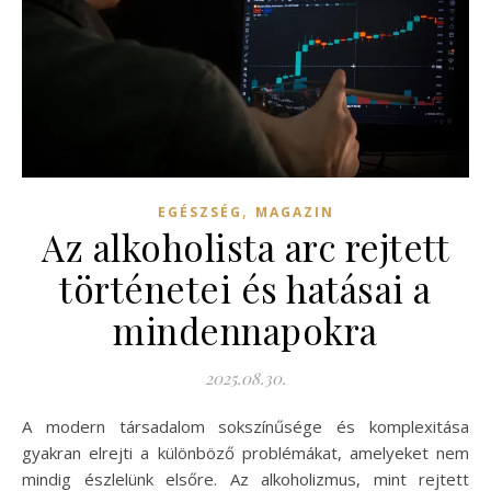
,
EGÉSZSÉG
MAGAZIN
Az alkoholista arc rejtett
történetei és hatásai a
mindennapokra
2025.08.30.
A modern társadalom sokszínűsége és komplexitása
gyakran elrejti a különböző problémákat, amelyeket nem
mindig észlelünk elsőre. Az alkoholizmus, mint rejtett