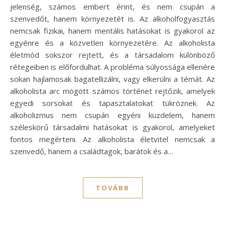
jelenség, számos embert érint, és nem csupán a
szenvedőt, hanem környezetét is. Az alkoholfogyasztás
nemcsak fizikai, hanem mentális hatásokat is gyakorol az
egyénre és a közvetlen környezetére. Az alkoholista
életmód sokszor rejtett, és a társadalom különböző
rétegeiben is előfordulhat. A probléma súlyossága ellenére
sokan hajlamosak bagatellizálni, vagy elkerülni a témát. Az
alkoholista arc mögött számos történet rejtőzik, amelyek
egyedi sorsokat és tapasztalatokat tükröznek. Az
alkoholizmus nem csupán egyéni küzdelem, hanem
széleskörű társadalmi hatásokat is gyakorol, amelyeket
fontos megérteni. Az alkoholista életvitel nemcsak a
szenvedő, hanem a családtagok, barátok és a…
TOVÁBB