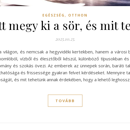
,
EGÉSZSÉG
OTTHON
t megy ki a sör, és mit 
2025.10.25.
 a világon, és nemcsak a hegyvidéki kertekben, hanem a városi
 komlóból, vízből és élesztőből készül, különböző típusokban és
omány és szokás övezi. Az emberek az ünnepek során, baráti t
arthatósága és frissessége gyakran felvet kérdéseket. Mennyire tar
tóságát, és mit tehetünk annak érdekében, hogy a lehető leghoss
TOVÁBB