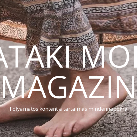
ATAKI MO
MAGAZI
Folyamatos kontent a tartalmas mindennapokra