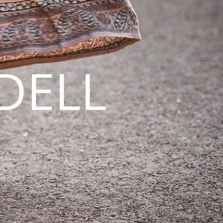
DELL
N