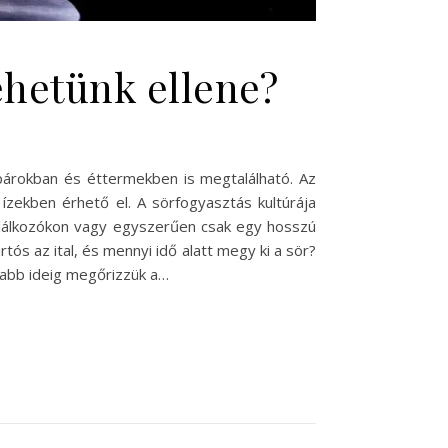
tehetünk ellene?
 bárokban és éttermekben is megtalálható. Az
 ízekben érhető el. A sörfogyasztás kultúrája
alálkozókon vagy egyszerűen csak egy hosszú
tós az ital, és mennyi idő alatt megy ki a sör?
zabb ideig megőrizzük a…