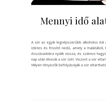
Mennyi idő alat
A sör az egyik legnépszerűbb alkoholos ital
ízletes és frissítő nedű, amely a malátából,
évszázadokra nyúlik vissza, és számos hagy
nap után élvezik a sör ízét. Viszont a sör elt
Milyen tényezők befolyásolják a sör eltartha