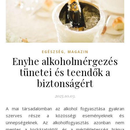
,
EGÉSZSÉG
MAGAZIN
Enyhe alkoholmérgezés
tünetei és teendők a
biztonságért
2025.10.03.
A mai társadalomban az alkohol fogyasztása gyakran
szerves része a közösségi eseményeknek és
ünnepségeknek. Az alkoholfogyasztás azonban nem
mentes a kockázatoktól, és a mértékletesség hiánya