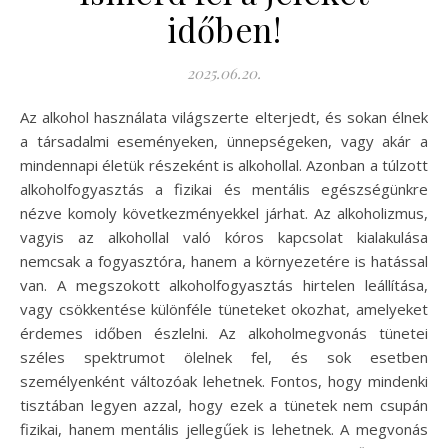
időben!
2025.06.20.
Az alkohol használata világszerte elterjedt, és sokan élnek
a társadalmi eseményeken, ünnepségeken, vagy akár a
mindennapi életük részeként is alkohollal. Azonban a túlzott
alkoholfogyasztás a fizikai és mentális egészségünkre
nézve komoly következményekkel járhat. Az alkoholizmus,
vagyis az alkohollal való kóros kapcsolat kialakulása
nemcsak a fogyasztóra, hanem a környezetére is hatással
van. A megszokott alkoholfogyasztás hirtelen leállítása,
vagy csökkentése különféle tüneteket okozhat, amelyeket
érdemes időben észlelni. Az alkoholmegvonás tünetei
széles spektrumot ölelnek fel, és sok esetben
személyenként változóak lehetnek. Fontos, hogy mindenki
tisztában legyen azzal, hogy ezek a tünetek nem csupán
fizikai, hanem mentális jellegűek is lehetnek. A megvonás