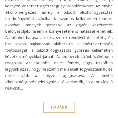
könnyen vezethet egészségügyi problémákhoz. Az enyhe
alkoholmérgezés, amely a túlzott alkoholfogyasztás
eredményeként alakulhat ki, számos kellemetlen tünetet
okozhat, amelyek nemcsak az egyén közérzetét
befolyásolják, hanem a környezetére is hatással lehetnek.
Az alkohol hatása a szervezetre rendkívül összetett, és
bár sokan hajlamosak alábecsülni a mértékletesség
fontosságát, a túlzott fogyasztás gyorsan kellemetlen
következményekkel járhat. Az emberek különbözőképpen
reagálnak az alkoholra, ezért fontos, hogy tisztában
legyünk azzal, hogy mi számít mérsékelt fogyasztásnak, és
mikor válik a helyzet aggasztóvá. Az enyhe
alkoholmérgezés jelei gyakran észlelhetők, és a megfelelő
reakciók…
TOVÁBB