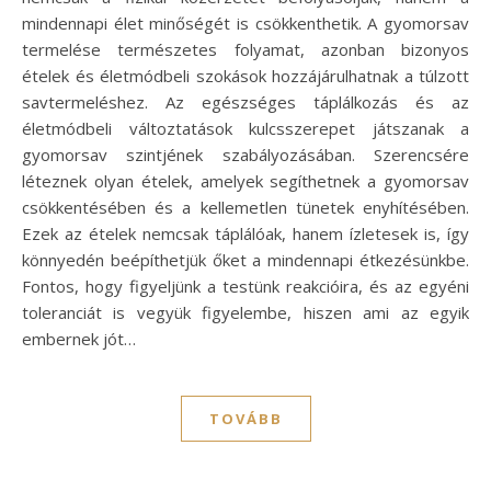
mindennapi élet minőségét is csökkenthetik. A gyomorsav
termelése természetes folyamat, azonban bizonyos
ételek és életmódbeli szokások hozzájárulhatnak a túlzott
savtermeléshez. Az egészséges táplálkozás és az
életmódbeli változtatások kulcsszerepet játszanak a
gyomorsav szintjének szabályozásában. Szerencsére
léteznek olyan ételek, amelyek segíthetnek a gyomorsav
csökkentésében és a kellemetlen tünetek enyhítésében.
Ezek az ételek nemcsak táplálóak, hanem ízletesek is, így
könnyedén beépíthetjük őket a mindennapi étkezésünkbe.
Fontos, hogy figyeljünk a testünk reakcióira, és az egyéni
toleranciát is vegyük figyelembe, hiszen ami az egyik
embernek jót…
TOVÁBB