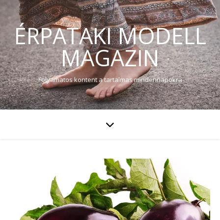
ÉRPATAKI MODELL
MAGAZIN
Folyamatos kontent a tartalmas mindennapokra