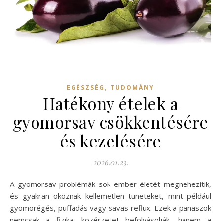
,
EGÉSZSÉG
TUDOMÁNY
Hatékony ételek a
gyomorsav csökkentésére
és kezelésére
2026.01.23.
A gyomorsav problémák sok ember életét megnehezítik,
és gyakran okoznak kellemetlen tüneteket, mint például
gyomorégés, puffadás vagy savas reflux. Ezek a panaszok
nemcsak a fizikai közérzetet befolyásolják, hanem a