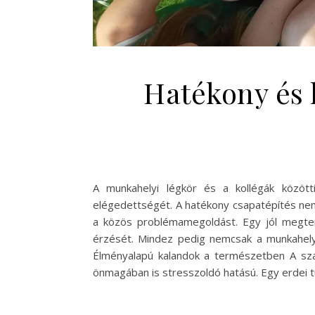
Hatékony és 
A munkahelyi légkör és a kollégák közöt
elégedettségét. A hatékony csapatépítés nem 
a közös problémamegoldást. Egy jól megter
érzését. Mindez pedig nemcsak a munkahelyi 
Élményalapú kalandok a természetben A sz
önmagában is stresszoldó hatású. Egy erdei tú