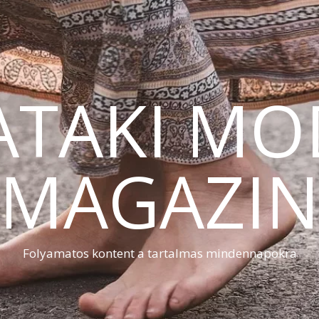
ATAKI MO
MAGAZI
Folyamatos kontent a tartalmas mindennapokra