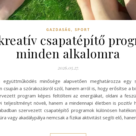
,
GAZDASÁG
SPORT
kreatív csapatépítő prog
minden alkalomra
2026.05.27.
ti együttműködés minősége alapvetően meghatározza egy s
csupán a szórakozásról szól, hanem arról is, hogy erősítse a bi
vezett program képes feltölteni az energiákat, oldani a fesz
teljesítményt növeli, hanem a mindennapi életben is pozitív ha
abadban szervezett csapatépítő programok különösen hatékony
ra vagy akadálypálya nemcsak a fizikai aktivitást segíti elő, hane