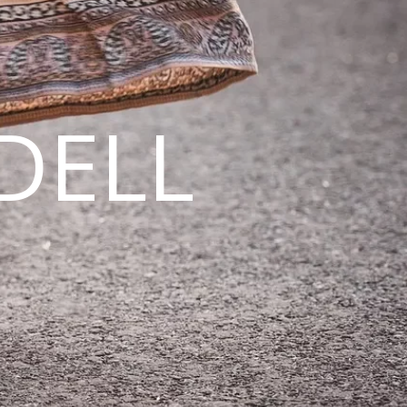
DELL
N