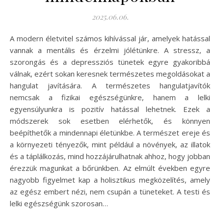
2025.06.06.
A modern életvitel számos kihívással jár, amelyek hatással
vannak a mentális és érzelmi jólétünkre. A stressz, a
szorongás és a depressziós tünetek egyre gyakoribbá
válnak, ezért sokan keresnek természetes megoldásokat a
hangulat javítására. A természetes hangulatjavítók
nemcsak a fizikai egészségünkre, hanem a lelki
egyensúlyunkra is pozitív hatással lehetnek. Ezek a
módszerek sok esetben elérhetők, és könnyen
beépíthetők a mindennapi életünkbe. A természet ereje és
a környezeti tényezők, mint például a növények, az illatok
és a táplálkozás, mind hozzájárulhatnak ahhoz, hogy jobban
érezzük magunkat a bőrünkben. Az elmúlt években egyre
nagyobb figyelmet kap a holisztikus megközelítés, amely
az egész embert nézi, nem csupán a tüneteket. A testi és
lelki egészségünk szorosan…