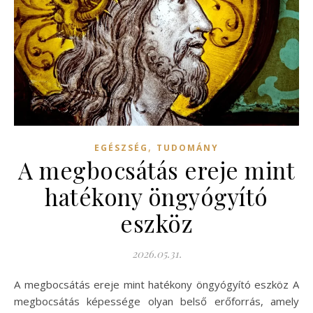
,
EGÉSZSÉG
TUDOMÁNY
A megbocsátás ereje mint
hatékony öngyógyító
eszköz
2026.05.31.
A megbocsátás ereje mint hatékony öngyógyító eszköz A
megbocsátás képessége olyan belső erőforrás, amely