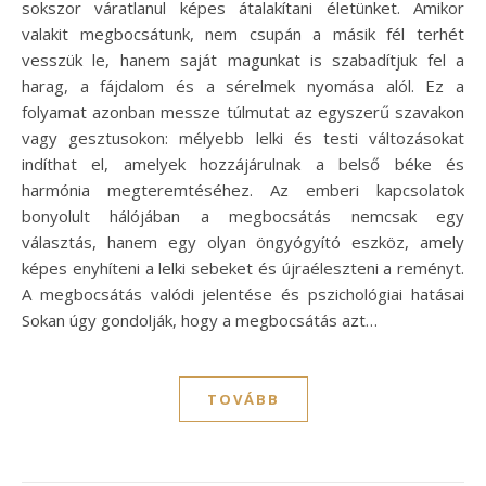
sokszor váratlanul képes átalakítani életünket. Amikor
valakit megbocsátunk, nem csupán a másik fél terhét
vesszük le, hanem saját magunkat is szabadítjuk fel a
harag, a fájdalom és a sérelmek nyomása alól. Ez a
folyamat azonban messze túlmutat az egyszerű szavakon
vagy gesztusokon: mélyebb lelki és testi változásokat
indíthat el, amelyek hozzájárulnak a belső béke és
harmónia megteremtéséhez. Az emberi kapcsolatok
bonyolult hálójában a megbocsátás nemcsak egy
választás, hanem egy olyan öngyógyító eszköz, amely
képes enyhíteni a lelki sebeket és újraéleszteni a reményt.
A megbocsátás valódi jelentése és pszichológiai hatásai
Sokan úgy gondolják, hogy a megbocsátás azt…
TOVÁBB