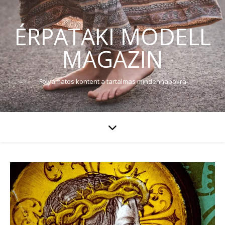
ÉRPATAKI MODELL
MAGAZIN
Folyamatos kontent a tartalmas mindennapokra