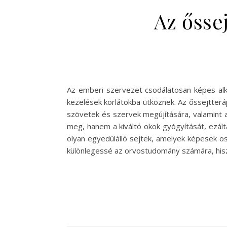
Az őssej
Az emberi szervezet csodálatosan képes al
kezelések korlátokba ütköznek. Az őssejtteráp
szövetek és szervek megújítására, valamint 
meg, hanem a kiváltó okok gyógyítását, ezált
olyan egyedülálló sejtek, amelyek képesek os
különlegessé az orvostudomány számára, hisze