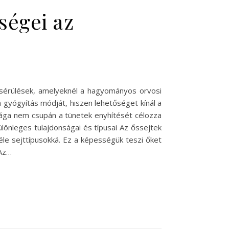
őségei az
sérülések, amelyeknél a hagyományos orvosi
a gyógyítás módját, hiszen lehetőséget kínál a
 ága nem csupán a tünetek enyhítését célozza
lönleges tulajdonságai és típusai Az őssejtek
éle sejttípusokká. Ez a képességük teszi őket
 Az…