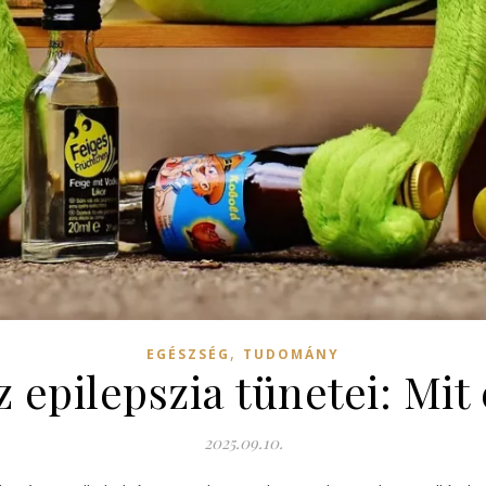
,
EGÉSZSÉG
TUDOMÁNY
z epilepszia tünetei: Mi
2025.09.10.