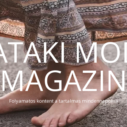
ATAKI MO
MAGAZI
Folyamatos kontent a tartalmas mindennapokra