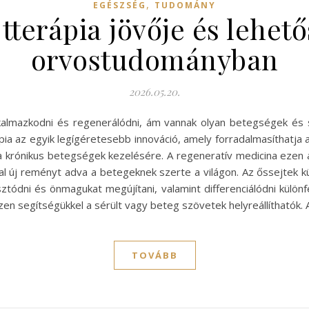
,
EGÉSZSÉG
TUDOMÁNY
tterápia jövője és lehet
orvostudományban
2026.05.20.
kalmazkodni és regenerálódni, ám vannak olyan betegségek és 
ia az egyik legígéretesebb innováció, amely forradalmasíthatja 
a krónikus betegségek kezelésére. A regeneratív medicina ezen
al új reményt adva a betegeknek szerte a világon. Az őssejtek kü
ztódni és önmagukat megújítani, valamint differenciálódni különf
n segítségükkel a sérült vagy beteg szövetek helyreállíthatók.
TOVÁBB