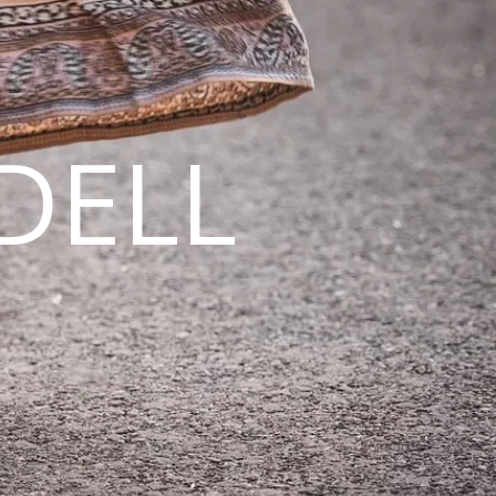
DELL
N