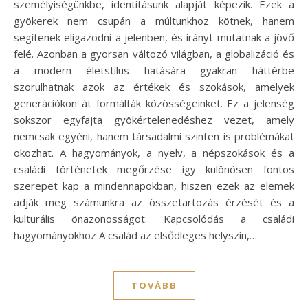
személyiségünkbe, identitásunk alapját képezik. Ezek a
gyökerek nem csupán a múltunkhoz kötnek, hanem
segítenek eligazodni a jelenben, és irányt mutatnak a jövő
felé. Azonban a gyorsan változó világban, a globalizáció és
a modern életstílus hatására gyakran háttérbe
szorulhatnak azok az értékek és szokások, amelyek
generációkon át formálták közösségeinket. Ez a jelenség
sokszor egyfajta gyökértelenedéshez vezet, amely
nemcsak egyéni, hanem társadalmi szinten is problémákat
okozhat. A hagyományok, a nyelv, a népszokások és a
családi történetek megőrzése így különösen fontos
szerepet kap a mindennapokban, hiszen ezek az elemek
adják meg számunkra az összetartozás érzését és a
kulturális önazonosságot. Kapcsolódás a családi
hagyományokhoz A család az elsődleges helyszín,…
TOVÁBB