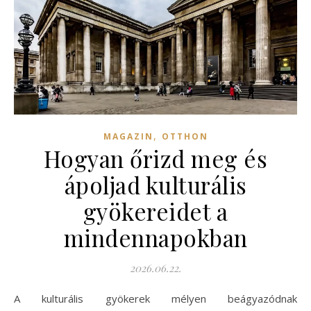
,
MAGAZIN
OTTHON
Hogyan őrizd meg és
ápoljad kulturális
gyökereidet a
mindennapokban
2026.06.22.
A kulturális gyökerek mélyen beágyazódnak